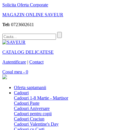
Solicita Oferta Corporate
MAGAZIN ONLINE SAVEUR
Tel:
0723602611
CATALOG DELICATESE
Autentificare
|
Contact
Cosul meu - 0
Oferta saptamanii
Cadouri
Cadouri 1-8 Martie - Martisor
Cadouri Paste
Cadouri Aniversare
Cadouri pentru copii
Cadouri Craciun
Cadouri Valentine's Day
Cadouri cu Carti