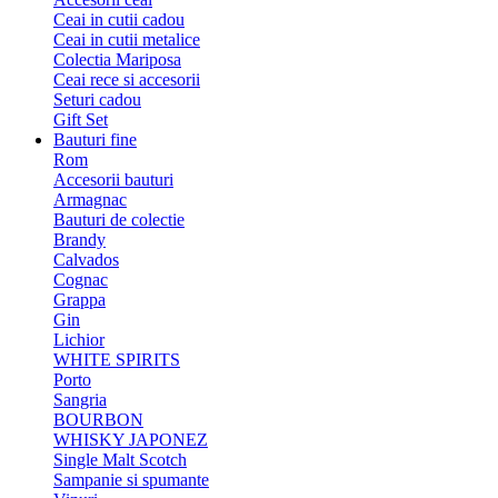
Ceai in cutii cadou
Ceai in cutii metalice
Colectia Mariposa
Ceai rece si accesorii
Seturi cadou
Gift Set
Bauturi fine
Rom
Accesorii bauturi
Armagnac
Bauturi de colectie
Brandy
Calvados
Cognac
Grappa
Gin
Lichior
WHITE SPIRITS
Porto
Sangria
BOURBON
WHISKY JAPONEZ
Single Malt Scotch
Sampanie si spumante