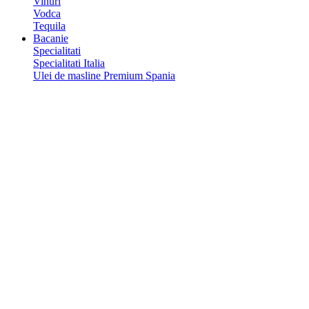
Vinuri
Vodca
Tequila
Bacanie
Specialitati
Specialitati Italia
Ulei de masline Premium Spania