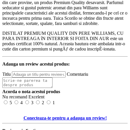
din care provine, un produs Premium Quality desavarsit. Parfumul
seducator si gustul puternic aromat din para Williams sunt
principalele caracteristici ale acestui distilat, fermecandu-l pe cel ce o
incearca pentru prima oara. Tuica Scorilo se obtine din fructe atent
selectionate, sortate, spalate, fara samburi si zdrobite.
DISTILAT PREMIUM QUALITY DIN PERE WILLIAMS, CU
PARA INTREAGA îN INTERIOR SI FOITA DIN AUR este un
produs certificat 100% natural. Aceasta bautura este ambalata intr-o
cutie din carton premium si pungÄƒ de cadou inscripÈ›ionata.
Adauga un review acestui produs:
Titlu
Comentariu
Acorda o nota acestui produs
Nu recomand
Excelent
5
4
3
2
1
Conecteaza-te pentru a adauga un review!