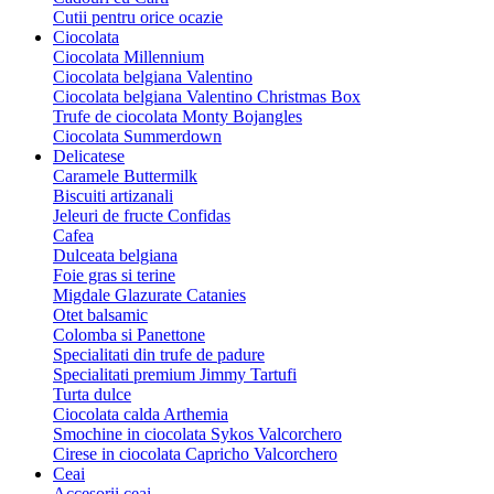
Cutii pentru orice ocazie
Ciocolata
Ciocolata Millennium
Ciocolata belgiana Valentino
Ciocolata belgiana Valentino Christmas Box
Trufe de ciocolata Monty Bojangles
Ciocolata Summerdown
Delicatese
Caramele Buttermilk
Biscuiti artizanali
Jeleuri de fructe Confidas
Cafea
Dulceata belgiana
Foie gras si terine
Migdale Glazurate Catanies
Otet balsamic
Colomba si Panettone
Specialitati din trufe de padure
Specialitati premium Jimmy Tartufi
Turta dulce
Ciocolata calda Arthemia
Smochine in ciocolata Sykos Valcorchero
Cirese in ciocolata Capricho Valcorchero
Ceai
Accesorii ceai