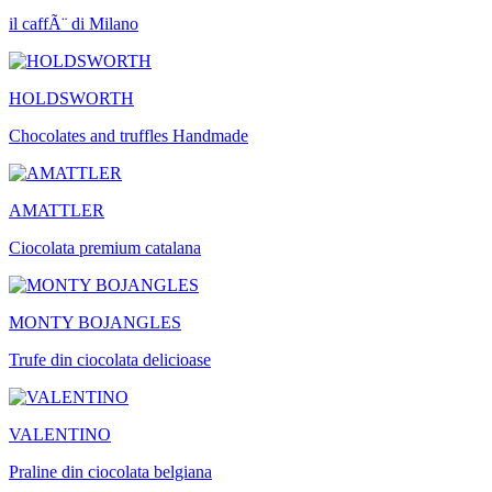
il caffÃ¨ di Milano
HOLDSWORTH
Chocolates and truffles Handmade
AMATTLER
Ciocolata premium catalana
MONTY BOJANGLES
Trufe din ciocolata delicioase
VALENTINO
Praline din ciocolata belgiana