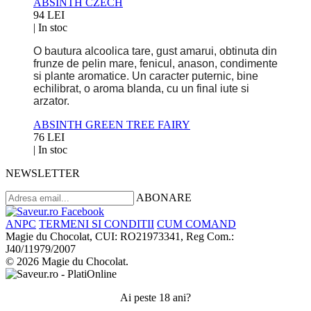
ABSINTH CZECH
94 LEI
|
In stoc
O bautura alcoolica tare, gust amarui, obtinuta din
frunze de pelin mare, fenicul, anason, condimente
si plante aromatice. Un caracter puternic, bine
echilibrat, o aroma blanda, cu un final iute si
arzator.
ABSINTH GREEN TREE FAIRY
76 LEI
|
In stoc
NEWSLETTER
ABONARE
ANPC
TERMENI SI CONDITII
CUM COMAND
Magie du Chocolat, CUI: RO21973341, Reg Com.:
J40/11979/2007
© 2026 Magie du Chocolat.
Ai peste 18 ani?