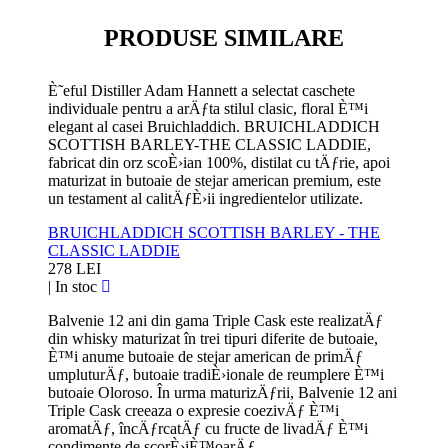
PRODUSE SIMILARE
È˜eful Distiller Adam Hannett a selectat caschete
individuale pentru a arÄƒta stilul clasic, floral È™i
elegant al casei Bruichladdich. BRUICHLADDICH
SCOTTISH BARLEY-THE CLASSIC LADDIE,
fabricat din orz scoÈ›ian 100%, distilat cu tÄƒrie, apoi
maturizat in butoaie de stejar american premium, este
un testament al calitÄƒÈ›ii ingredientelor utilizate.
BRUICHLADDICH SCOTTISH BARLEY - THE
CLASSIC LADDIE
278 LEI
|
In stoc
Balvenie 12 ani din gama Triple Cask este realizatÄƒ
din whisky maturizat în trei tipuri diferite de butoaie,
È™i anume butoaie de stejar american de primÄƒ
umpluturÄƒ, butoaie tradiÈ›ionale de reumplere È™i
butoaie Oloroso. În urma maturizÄƒrii, Balvenie 12 ani
Triple Cask creeaza o expresie coezivÄƒ È™i
aromatÄƒ, încÄƒrcatÄƒ cu fructe de livadÄƒ È™i
condimente de scorÈ›iÈ™oarÄƒ.