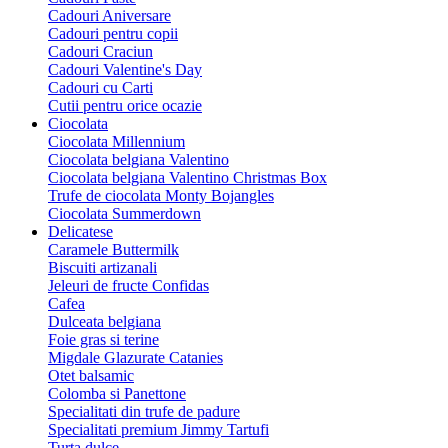
Cadouri Aniversare
Cadouri pentru copii
Cadouri Craciun
Cadouri Valentine's Day
Cadouri cu Carti
Cutii pentru orice ocazie
Ciocolata
Ciocolata Millennium
Ciocolata belgiana Valentino
Ciocolata belgiana Valentino Christmas Box
Trufe de ciocolata Monty Bojangles
Ciocolata Summerdown
Delicatese
Caramele Buttermilk
Biscuiti artizanali
Jeleuri de fructe Confidas
Cafea
Dulceata belgiana
Foie gras si terine
Migdale Glazurate Catanies
Otet balsamic
Colomba si Panettone
Specialitati din trufe de padure
Specialitati premium Jimmy Tartufi
Turta dulce