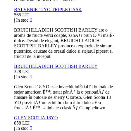
BALVENIE 12YO TRIPLE CASK
565 LEI
|
In stoc
BRUICHLLADICH SCOTTISH BARLEY are o
aroma de fructe verzi coapte, zahÄƒr brun È™i malÈ›
dulce. Destul de elegant, BRUICHLLADICH
SCOTTISH BARLEY produce o explozie de simturi
puternice, cauzate de orezul dulce si stejarul piperat si
fructat de la inceput.
BRUICHLLADICH SCOTTISH BARLEY
328 LEI
|
In stoc
Glen Scotia 18 YO este invechit iniÈ›ial în butoaie de
stejar american È™i tratat pânÄƒ la o perioadÄƒ de
finisare în butoaie de sherry Oloroso. Glen Scotia 18
YO prezintÄƒ un echilibru bun între dulceaÈ›a
fructatÄƒ È™i salinitatea clasicÄƒ Campbeltown.
GLEN SCOTIA 18YO
858 LEI
|
In stoc