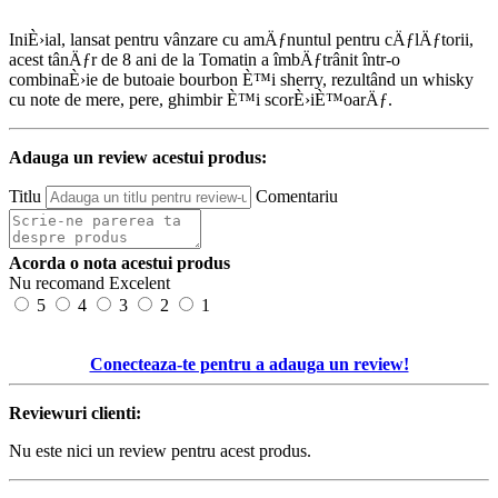
IniÈ›ial, lansat pentru vânzare cu amÄƒnuntul pentru cÄƒlÄƒtorii,
acest tânÄƒr de 8 ani de la Tomatin a îmbÄƒtrânit într-o
combinaÈ›ie de butoaie bourbon È™i sherry, rezultând un whisky
cu note de mere, pere, ghimbir È™i scorÈ›iÈ™oarÄƒ.
Adauga un review acestui produs:
Titlu
Comentariu
Acorda o nota acestui produs
Nu recomand
Excelent
5
4
3
2
1
Conecteaza-te pentru a adauga un review!
Reviewuri clienti:
Nu este nici un review pentru acest produs.