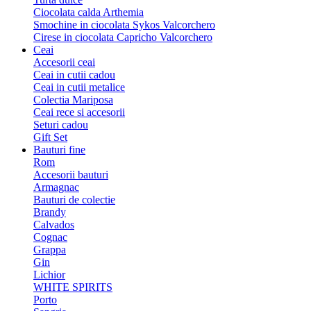
Ciocolata calda Arthemia
Smochine in ciocolata Sykos Valcorchero
Cirese in ciocolata Capricho Valcorchero
Ceai
Accesorii ceai
Ceai in cutii cadou
Ceai in cutii metalice
Colectia Mariposa
Ceai rece si accesorii
Seturi cadou
Gift Set
Bauturi fine
Rom
Accesorii bauturi
Armagnac
Bauturi de colectie
Brandy
Calvados
Cognac
Grappa
Gin
Lichior
WHITE SPIRITS
Porto