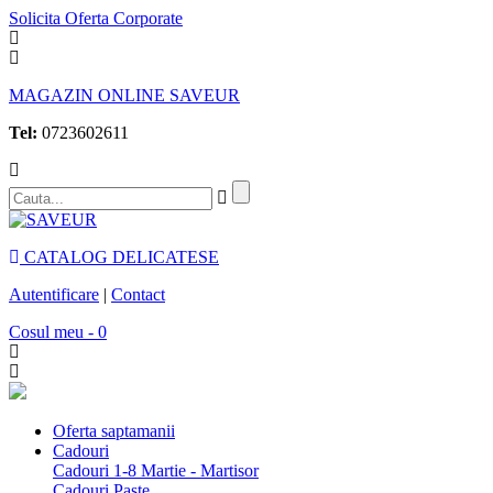
Solicita Oferta Corporate
MAGAZIN ONLINE SAVEUR
Tel:
0723602611
CATALOG DELICATESE
Autentificare
|
Contact
Cosul meu - 0
Oferta saptamanii
Cadouri
Cadouri 1-8 Martie - Martisor
Cadouri Paste