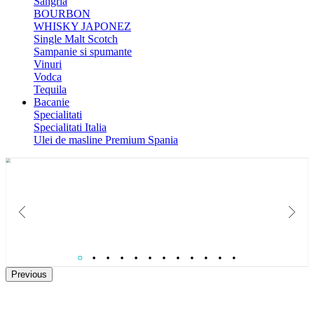
Sangria
BOURBON
WHISKY JAPONEZ
Single Malt Scotch
Sampanie si spumante
Vinuri
Vodca
Tequila
Bacanie
Specialitati
Specialitati Italia
Ulei de masline Premium Spania
Catalog Paste 2026
Colectie de Cosuri cadouri gourmet pentru B2B si relatii care conteaza.
Previous