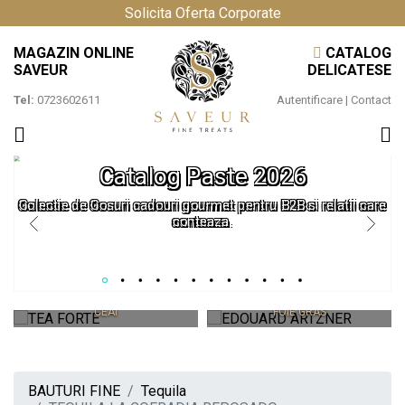
Solicita Oferta Corporate
MAGAZIN ONLINE
CATALOG
SAVEUR
DELICATESE
Tel:
0723602611
Autentificare
|
Contact
Catalog Paste 2026
Colectie de Cosuri cadouri gourmet pentru B2B si relatii care
conteaza.
TEA FORTE
EDOUARD ARTZNER
CEAIURI PREMIUM SI ACCESORII
CEAI
FOIE GRAS
BAUTURI FINE
Tequila