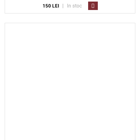
|
In stoc
150 LEI