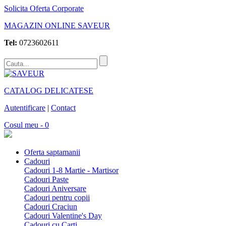
Solicita Oferta Corporate
MAGAZIN ONLINE SAVEUR
Tel:
0723602611
CATALOG DELICATESE
Autentificare
|
Contact
Cosul meu - 0
Oferta saptamanii
Cadouri
Cadouri 1-8 Martie - Martisor
Cadouri Paste
Cadouri Aniversare
Cadouri pentru copii
Cadouri Craciun
Cadouri Valentine's Day
Cadouri cu Carti