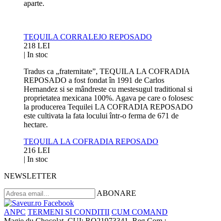
aparte.
TEQUILA CORRALEJO REPOSADO
218 LEI
|
In stoc
Tradus ca „fraternitate”, TEQUILA LA COFRADIA
REPOSADO a fost fondat în 1991 de Carlos
Hernandez si se mândreste cu mestesugul traditional si
proprietatea mexicana 100%. Agava pe care o folosesc
la producerea Tequilei LA COFRADIA REPOSADO
este cultivata la fata locului într-o ferma de 671 de
hectare.
TEQUILA LA COFRADIA REPOSADO
216 LEI
|
In stoc
NEWSLETTER
ABONARE
ANPC
TERMENI SI CONDITII
CUM COMAND
Magie du Chocolat, CUI: RO21973341, Reg Com.: