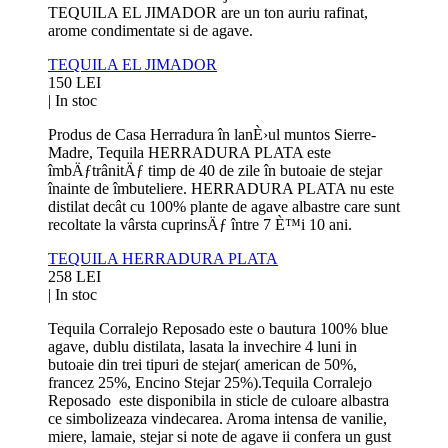
TEQUILA EL JIMADOR are un ton auriu rafinat,
arome condimentate si de agave.
TEQUILA EL JIMADOR
150 LEI
|
In stoc
Produs de Casa Herradura în lanÈ›ul muntos Sierre-
Madre, Tequila HERRADURA PLATA este
îmbÄƒtrânitÄƒ timp de 40 de zile în butoaie de stejar
înainte de îmbuteliere. HERRADURA PLATA nu este
distilat decât cu 100% plante de agave albastre care sunt
recoltate la vârsta cuprinsÄƒ între 7 È™i 10 ani.
TEQUILA HERRADURA PLATA
258 LEI
|
In stoc
Tequila Corralejo Reposado este o bautura 100% blue
agave, dublu distilata, lasata la invechire 4 luni in
butoaie din trei tipuri de stejar( american de 50%,
francez 25%, Encino Stejar 25%).Tequila Corralejo
Reposado este disponibila in sticle de culoare albastra
ce simbolizeaza vindecarea. Aroma intensa de vanilie,
miere, lamaie, stejar si note de agave ii confera un gust