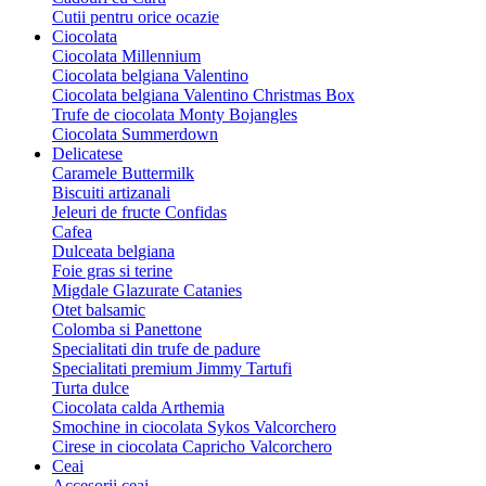
Cutii pentru orice ocazie
Ciocolata
Ciocolata Millennium
Ciocolata belgiana Valentino
Ciocolata belgiana Valentino Christmas Box
Trufe de ciocolata Monty Bojangles
Ciocolata Summerdown
Delicatese
Caramele Buttermilk
Biscuiti artizanali
Jeleuri de fructe Confidas
Cafea
Dulceata belgiana
Foie gras si terine
Migdale Glazurate Catanies
Otet balsamic
Colomba si Panettone
Specialitati din trufe de padure
Specialitati premium Jimmy Tartufi
Turta dulce
Ciocolata calda Arthemia
Smochine in ciocolata Sykos Valcorchero
Cirese in ciocolata Capricho Valcorchero
Ceai
Accesorii ceai