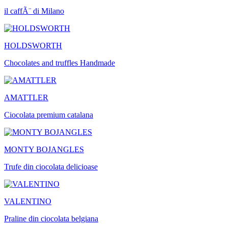
il caffÃ¨ di Milano
HOLDSWORTH
Chocolates and truffles Handmade
AMATTLER
Ciocolata premium catalana
MONTY BOJANGLES
Trufe din ciocolata delicioase
VALENTINO
Praline din ciocolata belgiana