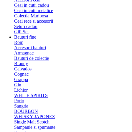
Ceai in cutii cadou
Ceai in cutii metalice
Colectia Mariposa
Ceai rece si accesorii
Seturi cadou
Gift Set
Bauturi fine
Rom
Accesorii bauturi
Armagnac
Bauturi de colectie
Brandy
Calvados
Cognac
Grappa
Gin
Lichior
WHITE SPIRITS
Porto
Sangria
BOURBON
WHISKY JAPONEZ
Single Malt Scotch
Sampanie si spumante