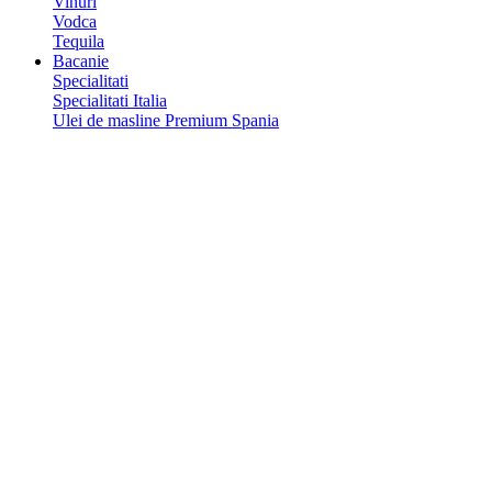
Vinuri
Vodca
Tequila
Bacanie
Specialitati
Specialitati Italia
Ulei de masline Premium Spania