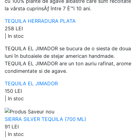
cu 100% plante de agave albastre care sunt recoltate
la vârsta cuprinsÄƒ între 7 È™i 10 ani.
TEQUILA HERRADURA PLATA
258 LEI
|
In stoc
TEQUILA EL JIMADOR se bucura de o siesta de doua
luni în butoaiele de stejar american handmade.
TEQUILA EL JIMADOR are un ton auriu rafinat, arome
condimentate si de agave.
TEQUILA EL JIMADOR
150 LEI
|
In stoc
SIERRA SILVER TEQUILA (700 ML)
91 LEI
|
In stoc