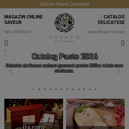
Solicita Oferta Corporate
MAGAZIN ONLINE
CATALOG
SAVEUR
DELICATESE
Tel:
0723602611
Autentificare
|
Contact
Catalog Paste 2026
Colectie de Cosuri cadouri gourmet pentru B2B si relatii care
conteaza.
TEA FORTE