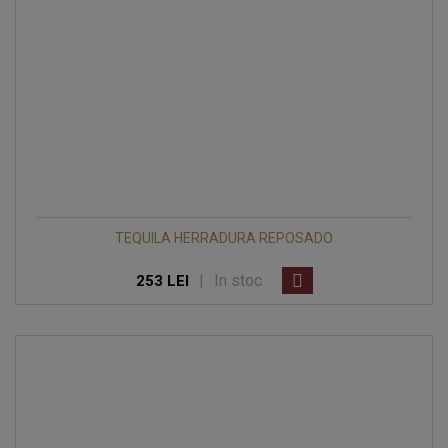
TEQUILA HERRADURA REPOSADO
|
In stoc
253 LEI