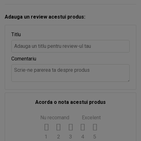
Adauga un review acestui produs:
Titlu
Comentariu
Acorda o nota acestui produs
Nu recomand
Excelent
1
2
3
4
5