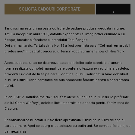
SOLICITA CADOURI CORPORATE
Tartufissima este prima pasta cu trufe de padure produsa vreodata in lume.
Totul a inceput in anul 1990, datorita experientei si imaginatiei culinare a lui
Beppe, bucatar si fondator al brandului Tartuflanghe.
Doi ani mai tarziu, Tartufissima No. 19 a fost premiata ca si ‘’Cel mai remarcabil
produs nou’’ in cadrul concursului Fancy Food Summer Show of New York.
Acest success urias se datoreaza caracteristicilor sale speciale si anume:
forma realizata complet manual, care confera o textura extraordinara pastelor,
procentul ridicat de trufa pe care il contine, gustul sofisticat si bine echilibrat
si nu in ultimul rand cantitatea de oua proaspete folosita pentru a spori aroma
trufei.
In anul 2012, Tartufissima No.19 au fost alese si incluse in ‘’Lucrurile preferate
ale lui Oprah Winfrey’’, celebra lista intocmita de aceasta pentru festivitatea de
Craciun.
Recomandarea bucatarului: Se fierb aproximativ 5 minute in 2 litri de apa cu
sare de mare. Apoi se scurg si se soteaza cu putin unt. Se servesc fierbinti, cu
parmezan ras.