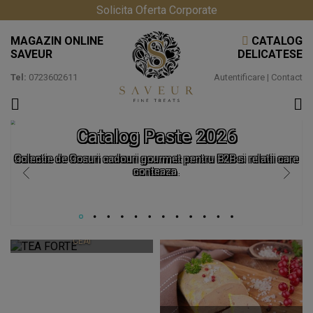
Solicita Oferta Corporate
MAGAZIN ONLINE
CATALOG
SAVEUR
DELICATESE
Tel:
0723602611
Autentificare
|
Contact
Catalog Paste 2026
Colectie de Cosuri cadouri gourmet pentru B2B si relatii care
conteaza.
TEA FORTE
CEAIURI PREMIUM SI ACCESORII
CEAI