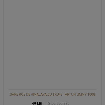
SARE ROZ DE HIMALAYA CU TRUFE TARTUFI JIMMY 100G
|
Stoc epuizat
49 LEI