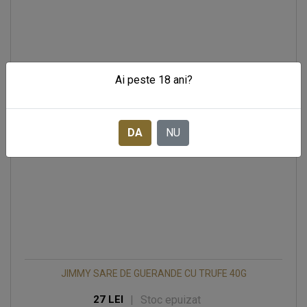
Ai peste 18 ani?
DA
NU
JIMMY SARE DE GUERANDE CU TRUFE 40G
|
Stoc epuizat
27 LEI