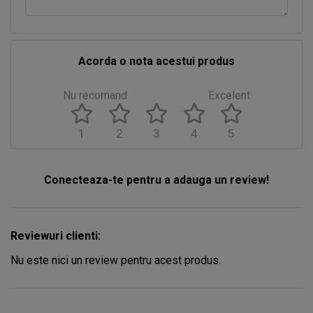
Acorda o nota acestui produs
Nu recomand
Excelent
1
2
3
4
5
Conecteaza-te pentru a adauga un review!
Reviewuri clienti:
Nu este nici un review pentru acest produs.