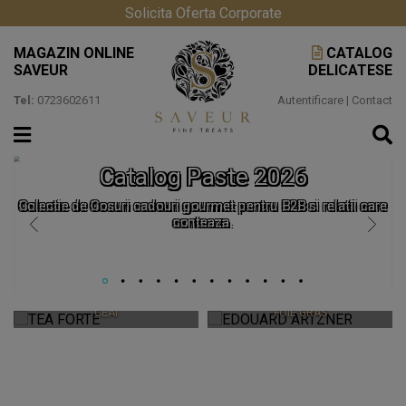
Solicita Oferta Corporate
MAGAZIN ONLINE
CATALOG
SAVEUR
DELICATESE
Tel:
0723602611
Autentificare
|
Contact
Catalog Paste 2026
Colectie de Cosuri cadouri gourmet pentru B2B si relatii care
conteaza.
TEA FORTE
EDOUARD ARTZNER
CEAIURI PREMIUM SI ACCESORII
CEAI
FOIE GRAS