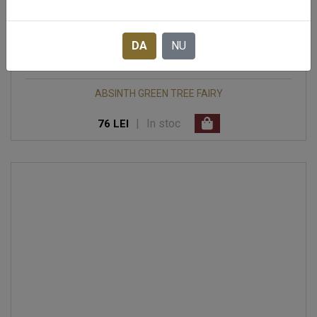
DA
NU
ABSINTH GREEN TREE FAIRY
|
In stoc
76 LEI