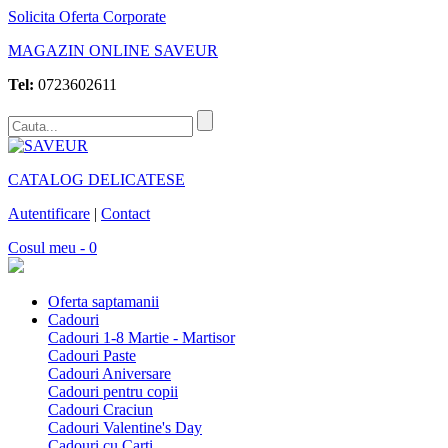
Solicita Oferta Corporate
MAGAZIN ONLINE SAVEUR
Tel:
0723602611
CATALOG DELICATESE
Autentificare
|
Contact
Cosul meu - 0
Oferta saptamanii
Cadouri
Cadouri 1-8 Martie - Martisor
Cadouri Paste
Cadouri Aniversare
Cadouri pentru copii
Cadouri Craciun
Cadouri Valentine's Day
Cadouri cu Carti