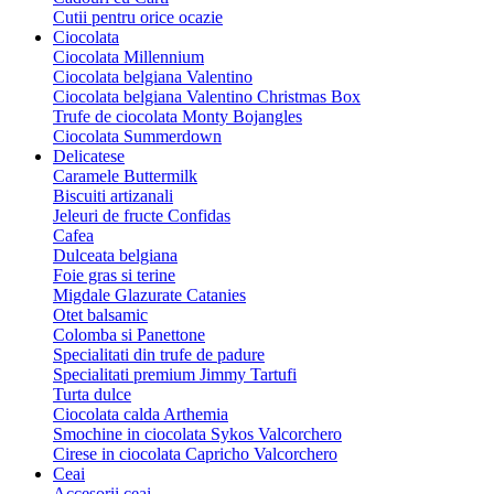
Cutii pentru orice ocazie
Ciocolata
Ciocolata Millennium
Ciocolata belgiana Valentino
Ciocolata belgiana Valentino Christmas Box
Trufe de ciocolata Monty Bojangles
Ciocolata Summerdown
Delicatese
Caramele Buttermilk
Biscuiti artizanali
Jeleuri de fructe Confidas
Cafea
Dulceata belgiana
Foie gras si terine
Migdale Glazurate Catanies
Otet balsamic
Colomba si Panettone
Specialitati din trufe de padure
Specialitati premium Jimmy Tartufi
Turta dulce
Ciocolata calda Arthemia
Smochine in ciocolata Sykos Valcorchero
Cirese in ciocolata Capricho Valcorchero
Ceai
Accesorii ceai