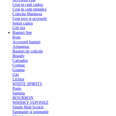
Ceai in cutii cadou
Ceai in cutii metalice
Colectia Mariposa
Ceai rece si accesorii
Seturi cadou
Gift Set
Bauturi fine
Rom
Accesorii bauturi
Armagnac
Bauturi de colectie
Brandy
Calvados
Cognac
Grappa
Gin
Lichior
WHITE SPIRITS
Porto
Sangria
BOURBON
WHISKY JAPONEZ
Single Malt Scotch
Sampanie si spumante