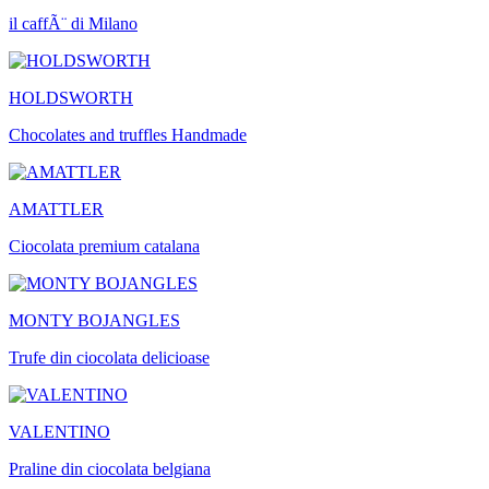
il caffÃ¨ di Milano
HOLDSWORTH
Chocolates and truffles Handmade
AMATTLER
Ciocolata premium catalana
MONTY BOJANGLES
Trufe din ciocolata delicioase
VALENTINO
Praline din ciocolata belgiana