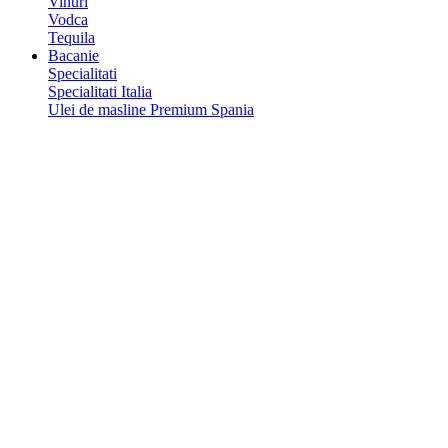
Vinuri
Vodca
Tequila
Bacanie
Specialitati
Specialitati Italia
Ulei de masline Premium Spania