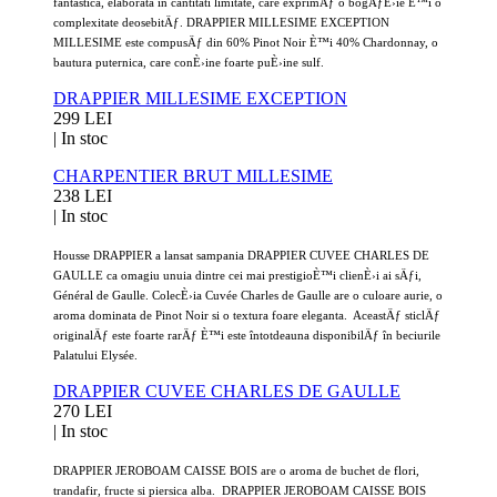
fantastica, elaborata in cantitati limitate, care exprimÄƒ o bogÄƒÈ›ie È™i o
complexitate deosebitÄƒ. DRAPPIER MILLESIME EXCEPTION
MILLESIME este compusÄƒ din 60% Pinot Noir È™i 40% Chardonnay, o
bautura puternica, care conÈ›ine foarte puÈ›ine sulf.
DRAPPIER MILLESIME EXCEPTION
299 LEI
|
In stoc
CHARPENTIER BRUT MILLESIME
238 LEI
|
In stoc
Housse DRAPPIER a lansat sampania DRAPPIER CUVEE CHARLES DE
GAULLE ca omagiu unuia dintre cei mai prestigioÈ™i clienÈ›i ai sÄƒi,
Général de Gaulle. ColecÈ›ia Cuvée Charles de Gaulle are o culoare aurie, o
aroma dominata de Pinot Noir si o textura foare eleganta. AceastÄƒ sticlÄƒ
originalÄƒ este foarte rarÄƒ È™i este întotdeauna disponibilÄƒ în beciurile
Palatului Elysée.
DRAPPIER CUVEE CHARLES DE GAULLE
270 LEI
|
In stoc
DRAPPIER JEROBOAM CAISSE BOIS are o aroma de buchet de flori,
trandafir, fructe si piersica alba. DRAPPIER JEROBOAM CAISSE BOIS