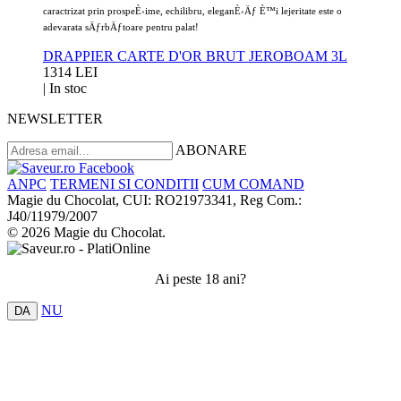
caractrizat prin prospeÈ›ime, echilibru, eleganÈ›Äƒ È™i lejeritate este o
adevarata sÄƒrbÄƒtoare pentru palat!
DRAPPIER CARTE D'OR BRUT JEROBOAM 3L
1314 LEI
|
In stoc
NEWSLETTER
ABONARE
ANPC
TERMENI SI CONDITII
CUM COMAND
Magie du Chocolat, CUI: RO21973341, Reg Com.:
J40/11979/2007
© 2026 Magie du Chocolat.
Ai peste 18 ani?
NU
DA