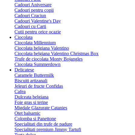
Cadouri Aniversare
Cadouri pentru copii
Cadouri Craciun
Cadouri Valentine's Day
Cadouri cu Carti
Cutii pentru orice ocazie
Ciocolata
Ciocolata Millennium
Ciocolata belgiana Valentino
Ciocolata belgiana Valentino Christmas Box
Trufe de ciocolata Monty Bojangles
Ciocolata Summerdown
Delicatese
Caramele Buttermilk
Biscuiti artizanali
Jeleuri de fructe Confidas
Cafea
Dulceata belgiana
Foie gras si terine
Migdale Glazurate Catanies
Otet balsamic
Colomba si Panettone
Specialitati din trufe de padure
Specialitati premium Jimmy Tartufi
Turta dulce