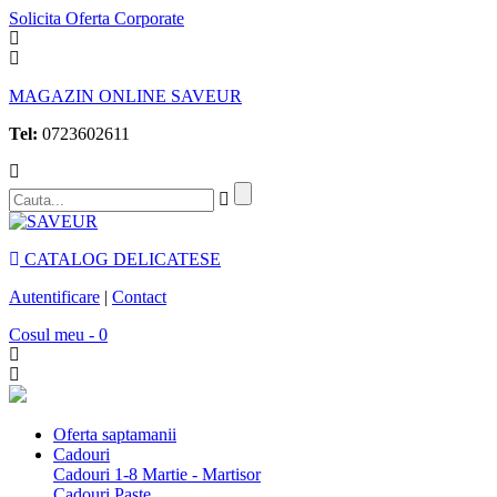
Solicita Oferta Corporate
MAGAZIN ONLINE SAVEUR
Tel:
0723602611
CATALOG DELICATESE
Autentificare
|
Contact
Cosul meu - 0
Oferta saptamanii
Cadouri
Cadouri 1-8 Martie - Martisor
Cadouri Paste