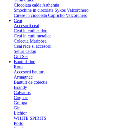
Ciocolata calda Arthemia
Smochine in ciocolata Sykos Valcorchero
Cirese in ciocolata Capricho Valcorchero
Ceai
Accesorii ceai
Ceai in cutii cadou
Ceai in cutii metalice
Colectia Mariposa
Ceai rece si accesorii
Seturi cadou
Gift Set
Bauturi fine
Rom
Accesorii bauturi
Armagnac
Bauturi de colectie
Brandy
Calvados
Cognac
Grappa
Gin
Lichior
WHITE SPIRITS
Porto