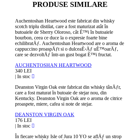
PRODUSE SIMILARE
Auchentoshan Heartwood este fabricat din whisky
scotch triplu distilat, care a fost maturizat atât în
butoaiele de Sherry Oloroso, cât È™i în butoaiele
bourbon, ceea ce duce la o expresie foarte bine
echilibratÄƒ. Auchentoshan Heartwood are o aroma de
cappuccino proaspÄƒt si o dulceaÈ›Äƒ uÈ™oarÄƒ,
care se dezvoltÄƒ într-un gust bogat È™i fructat.
AUCHENTOSHAN HEARTWOOD
340 LEI
|
In stoc
Deanston Virgin Oak este fabricat din whisky tânÄƒr,
care a fost maturat în butoaie de stejar nou, din
Kentucky. Deanston Virgin Oak are o aroma de citrice
proaspete, miere, cafea si note de stejar.
DEANSTON VIRGIN OAK
176 LEI
|
In stoc
În fiecare whisky Isle of Jura 10 YO se aflÄƒ un strop