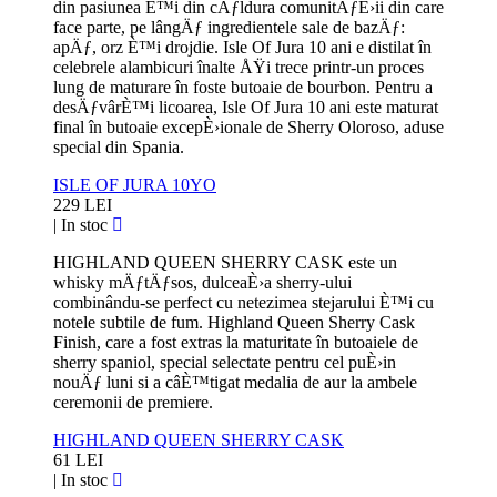
din pasiunea È™i din cÄƒldura comunitÄƒÈ›ii din care
face parte, pe lângÄƒ ingredientele sale de bazÄƒ:
apÄƒ, orz È™i drojdie. Isle Of Jura 10 ani e distilat în
celebrele alambicuri înalte ÅŸi trece printr-un proces
lung de maturare în foste butoaie de bourbon. Pentru a
desÄƒvârÈ™i licoarea, Isle Of Jura 10 ani este maturat
final în butoaie excepÈ›ionale de Sherry Oloroso, aduse
special din Spania.
ISLE OF JURA 10YO
229 LEI
|
In stoc
HIGHLAND QUEEN SHERRY CASK este un
whisky mÄƒtÄƒsos, dulceaÈ›a sherry-ului
combinându-se perfect cu netezimea stejarului È™i cu
notele subtile de fum. Highland Queen Sherry Cask
Finish, care a fost extras la maturitate în butoaiele de
sherry spaniol, special selectate pentru cel puÈ›in
nouÄƒ luni si a câÈ™tigat medalia de aur la ambele
ceremonii de premiere.
HIGHLAND QUEEN SHERRY CASK
61 LEI
|
In stoc