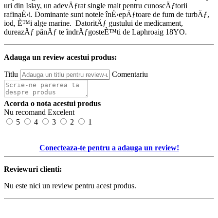
uri din Islay, un adevÄƒrat single malt pentru cunoscÄƒtorii
rafinaÈ›i. Dominante sunt notele înÈ›epÄƒtoare de fum de turbÄƒ,
iod, È™i alge marine. DatoritÄƒ gustului de medicament,
dureazÄƒ pânÄƒ te îndrÄƒgosteÈ™ti de Laphroaig 18YO.
Adauga un review acestui produs:
Titlu
Comentariu
Acorda o nota acestui produs
Nu recomand
Excelent
5
4
3
2
1
Conecteaza-te pentru a adauga un review!
Reviewuri clienti:
Nu este nici un review pentru acest produs.