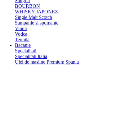
Sangria
BOURBON
WHISKY JAPONEZ
Single Malt Scotch
Sampanie si spumante
Vinuri
Vodca
Tequila
Bacanie
Specialitati
Specialitati Italia
Ulei de masline Premium Spania