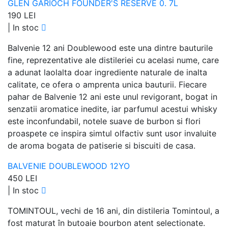
GLEN GARIOCH FOUNDER'S RESERVE 0. 7L
190 LEI
|
In stoc
Balvenie 12 ani Doublewood este una dintre bauturile
fine, reprezentative ale distileriei cu acelasi nume, care
a adunat laolalta doar ingrediente naturale de inalta
calitate, ce ofera o amprenta unica bauturii. Fiecare
pahar de Balvenie 12 ani este unul revigorant, bogat in
senzatii aromatice inedite, iar parfumul acestui whisky
este inconfundabil, notele suave de burbon si flori
proaspete ce inspira simtul olfactiv sunt usor invaluite
de aroma bogata de patiserie si biscuiti de casa.
BALVENIE DOUBLEWOOD 12YO
450 LEI
|
In stoc
TOMINTOUL, vechi de 16 ani, din distileria Tomintoul, a
fost maturat în butoaie bourbon atent selectionate.