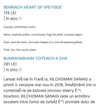
BENRIACH HEART OF SPEYSIDE
174 LEI
|
In stoc
Culoare: chihlimbar inchis
Miros: arahide prajite, scortisoara, fulgi de ardei, coacaze negre
Gust: sare de mare, ciocolata neagra si o nota de pepene galben
Final: orz, fum uscat, piper
BUNNAHABHAIN TOITEACH A DHA
291 LEI
|
In stoc
Lansat iniÈ›ial în FranÈ›a, KILCHOMAN SANAIG a
primit o versiune mai nou în 2016. ÎmbÄƒtrânit într-o
combinaÈ›ie de butoaie oloroso-sherry È™i
bourbon, KILCHOMAN SANAIG reda un echilibru
excelent între fumul de turbÄƒ È™i aromele dulci de