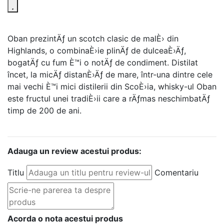
Oban prezintÄƒ un scotch clasic de malÈ› din
Highlands, o combinaÈ›ie plinÄƒ de dulceaÈ›Äƒ,
bogatÄƒ cu fum È™i o notÄƒ de condiment. Distilat
încet, la micÄƒ distanÈ›Äƒ de mare, într-una dintre cele
mai vechi È™i mici distilerii din ScoÈ›ia, whisky-ul Oban
este fructul unei tradiÈ›ii care a rÄƒmas neschimbatÄƒ
timp de 200 de ani.
Adauga un review acestui produs:
Titlu
Comentariu
Acorda o nota acestui produs