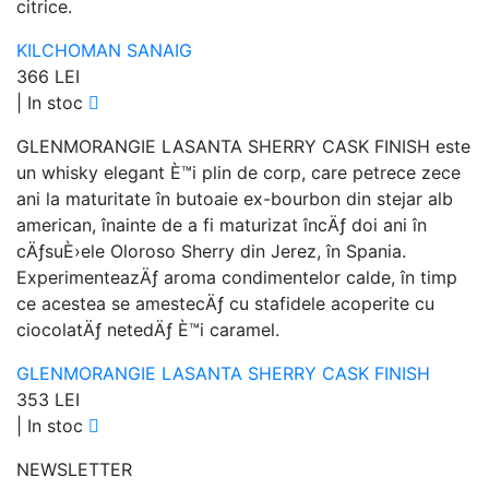
citrice.
KILCHOMAN SANAIG
366 LEI
|
In stoc
GLENMORANGIE LASANTA SHERRY CASK FINISH este
un whisky elegant È™i plin de corp, care petrece zece
ani la maturitate în butoaie ex-bourbon din stejar alb
american, înainte de a fi maturizat încÄƒ doi ani în
cÄƒsuÈ›ele Oloroso Sherry din Jerez, în Spania.
ExperimenteazÄƒ aroma condimentelor calde, în timp
ce acestea se amestecÄƒ cu stafidele acoperite cu
ciocolatÄƒ netedÄƒ È™i caramel.
GLENMORANGIE LASANTA SHERRY CASK FINISH
353 LEI
|
In stoc
NEWSLETTER