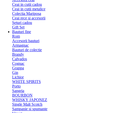
Ceai in cutii cadou
Ceai in cutii metalice
Colectia Mariposa
Ceai rece si accesorii
Seturi cadou
Gift Set
Bauturi fine
Rom
Accesorii bauturi
Armagnac
Bauturi de colectie
Brandy
Calvados
Cognac
Grappa
Gin
Lichior
WHITE SPIRITS
Porto
Sangria
BOURBON
WHISKY JAPONEZ
Single Malt Scotch
Sampanie si spumante