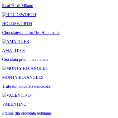
il caffÃ¨ di Milano
HOLDSWORTH
Chocolates and truffles Handmade
AMATTLER
Ciocolata premium catalana
MONTY BOJANGLES
Trufe din ciocolata delicioase
VALENTINO
Praline din ciocolata belgiana