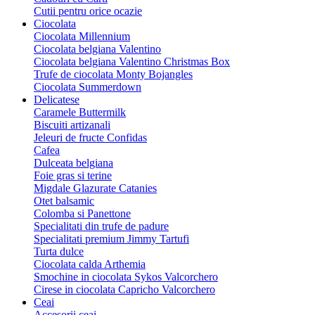
Cutii pentru orice ocazie
Ciocolata
Ciocolata Millennium
Ciocolata belgiana Valentino
Ciocolata belgiana Valentino Christmas Box
Trufe de ciocolata Monty Bojangles
Ciocolata Summerdown
Delicatese
Caramele Buttermilk
Biscuiti artizanali
Jeleuri de fructe Confidas
Cafea
Dulceata belgiana
Foie gras si terine
Migdale Glazurate Catanies
Otet balsamic
Colomba si Panettone
Specialitati din trufe de padure
Specialitati premium Jimmy Tartufi
Turta dulce
Ciocolata calda Arthemia
Smochine in ciocolata Sykos Valcorchero
Cirese in ciocolata Capricho Valcorchero
Ceai
Accesorii ceai