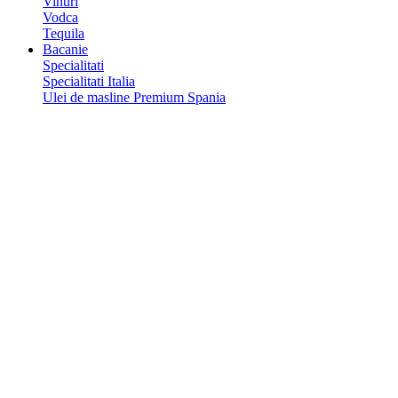
Vinuri
Vodca
Tequila
Bacanie
Specialitati
Specialitati Italia
Ulei de masline Premium Spania