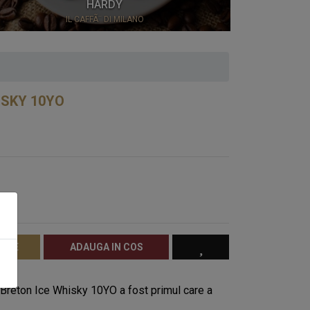
HARDY
IL CAFFÃ¨ DI MILANO
CHOCO
ISKY 10YO
RATE
ADAUGA IN COS
 Breton Ice Whisky 10YO a fost primul care a