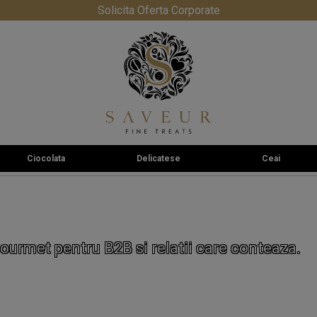
Solicita Oferta Corporate
Ciocolata
Delicatese
Ceai
ourmet pentru B2B si relatii care conteaza.