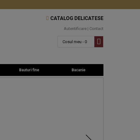
CATALOG DELICATESE
Autentificare
|
Contact
Cosul meu - 0
Bauturi fine
Bacanie