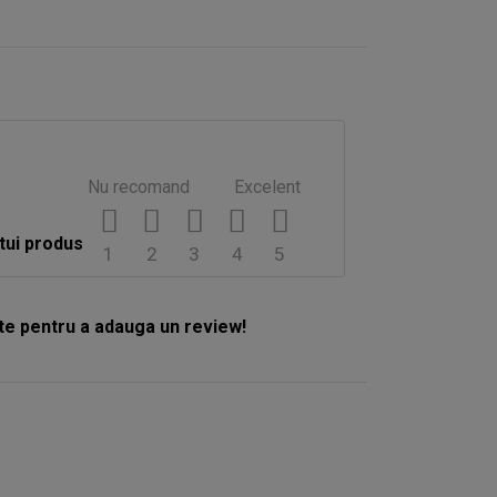
Nu recomand
Excelent
tui produs
1
2
3
4
5
e pentru a adauga un review!