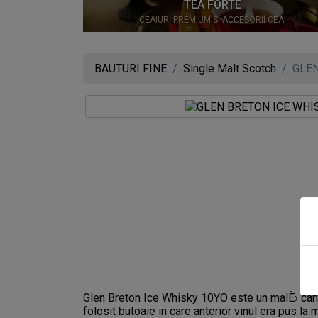
0
TEA FORTE
CEAIURI PREMIUM SI ACCESORII CEAI
BAUTURI FINE
Single Malt Scotch
GLEN
Glen Breton Ice Whisky 10YO este un malÈ› cana
folosit butoaie in care anterior vinul era pus la m