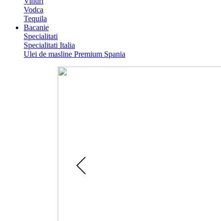
Vinuri
Vodca
Tequila
Bacanie
Specialitati
Specialitati Italia
Ulei de masline Premium Spania
Catalog Paste 2026
Colectie de Cosuri cadouri gour