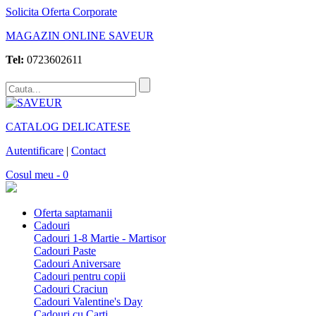
Solicita Oferta Corporate
MAGAZIN ONLINE SAVEUR
Tel:
0723602611
CATALOG DELICATESE
Autentificare
|
Contact
Cosul meu - 0
Oferta saptamanii
Cadouri
Cadouri 1-8 Martie - Martisor
Cadouri Paste
Cadouri Aniversare
Cadouri pentru copii
Cadouri Craciun
Cadouri Valentine's Day
Cadouri cu Carti