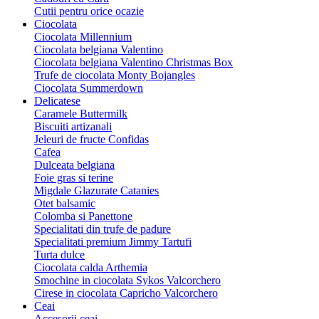
Cutii pentru orice ocazie
Ciocolata
Ciocolata Millennium
Ciocolata belgiana Valentino
Ciocolata belgiana Valentino Christmas Box
Trufe de ciocolata Monty Bojangles
Ciocolata Summerdown
Delicatese
Caramele Buttermilk
Biscuiti artizanali
Jeleuri de fructe Confidas
Cafea
Dulceata belgiana
Foie gras si terine
Migdale Glazurate Catanies
Otet balsamic
Colomba si Panettone
Specialitati din trufe de padure
Specialitati premium Jimmy Tartufi
Turta dulce
Ciocolata calda Arthemia
Smochine in ciocolata Sykos Valcorchero
Cirese in ciocolata Capricho Valcorchero
Ceai
Accesorii ceai