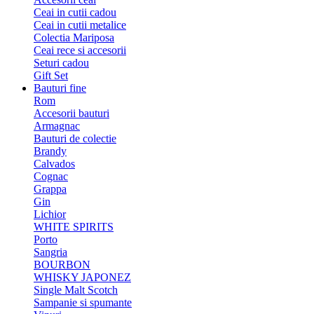
Ceai in cutii cadou
Ceai in cutii metalice
Colectia Mariposa
Ceai rece si accesorii
Seturi cadou
Gift Set
Bauturi fine
Rom
Accesorii bauturi
Armagnac
Bauturi de colectie
Brandy
Calvados
Cognac
Grappa
Gin
Lichior
WHITE SPIRITS
Porto
Sangria
BOURBON
WHISKY JAPONEZ
Single Malt Scotch
Sampanie si spumante