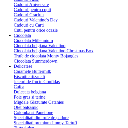
Cadouri Aniversare
Cadouri pentru copii
Cadouri Craciun
Cadouri Valentine's Day
Cadouri cu Carti
Cutii pentru orice ocazie
Ciocolata
Ciocolata Millennium
Ciocolata belgiana Valentino
Ciocolata belgiana Valentino Christmas Box
Trufe de ciocolata Monty Bojangles
Ciocolata Summerdown
Delicatese
Caramele Buttermilk
Biscuiti artizanali
Jeleuri de fructe Confidas
Cafea
Dulceata belgiana
Foie gras si terine
Migdale Glazurate Catanies
Otet balsamic
Colomba si Panettone
Specialitati din trufe de padure
Specialitati premium Jimmy Tartufi
Turta dulce