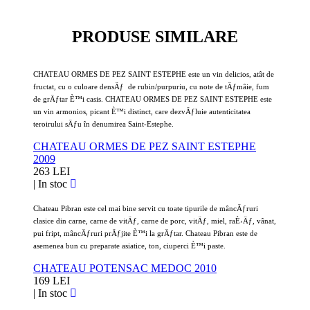
PRODUSE SIMILARE
CHATEAU ORMES DE PEZ SAINT ESTEPHE este un vin delicios, atât de
fructat, cu o culoare densÄƒ de rubin/purpuriu, cu note de tÄƒmâie, fum
de grÄƒtar È™i casis. CHATEAU ORMES DE PEZ SAINT ESTEPHE este
un vin armonios, picant È™i distinct, care dezvÄƒluie autenticitatea
teroirului sÄƒu în denumirea Saint-Estephe.
CHATEAU ORMES DE PEZ SAINT ESTEPHE
2009
263 LEI
|
In stoc
Chateau Pibran este cel mai bine servit cu toate tipurile de mâncÄƒruri
clasice din carne, carne de vitÄƒ, carne de porc, vitÄƒ, miel, raÈ›Äƒ, vânat,
pui fript, mâncÄƒruri prÄƒjite È™i la grÄƒtar. Chateau Pibran este de
asemenea bun cu preparate asiatice, ton, ciuperci È™i paste.
CHATEAU POTENSAC MEDOC 2010
169 LEI
|
In stoc