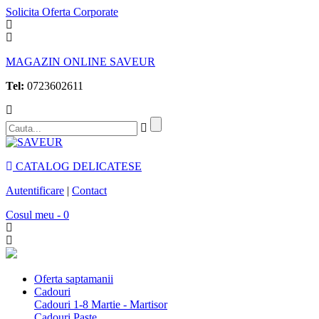
Solicita Oferta Corporate
MAGAZIN ONLINE SAVEUR
Tel:
0723602611
CATALOG DELICATESE
Autentificare
|
Contact
Cosul meu - 0
Oferta saptamanii
Cadouri
Cadouri 1-8 Martie - Martisor
Cadouri Paste