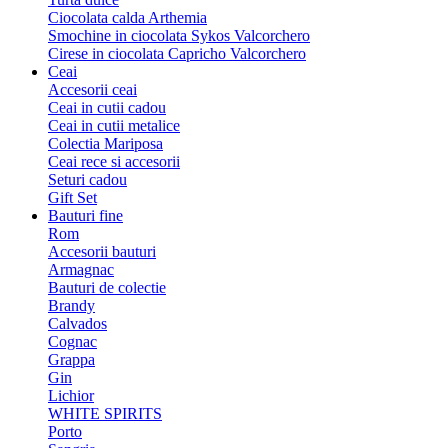
Ciocolata calda Arthemia
Smochine in ciocolata Sykos Valcorchero
Cirese in ciocolata Capricho Valcorchero
Ceai
Accesorii ceai
Ceai in cutii cadou
Ceai in cutii metalice
Colectia Mariposa
Ceai rece si accesorii
Seturi cadou
Gift Set
Bauturi fine
Rom
Accesorii bauturi
Armagnac
Bauturi de colectie
Brandy
Calvados
Cognac
Grappa
Gin
Lichior
WHITE SPIRITS
Porto