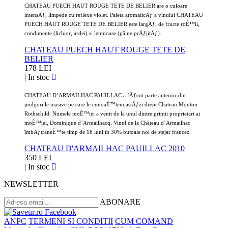
CHATEAU PUECH HAUT ROUGE TETE DE BELIER are o culoare
intensÄƒ, limpede cu reflexe violet. Paleta aromaticÄƒ a vinului CHATEAU
PUECH HAUT ROUGE TETE DE BELIER este largÄƒ, de fructe roÈ™ii,
condimente (lichior, ardei) si lemnoase (pâine prÄƒjitÄƒ).
CHATEAU PUECH HAUT ROUGE TETE DE
BELIER
178 LEI
|
In stoc
CHATEAU D’ARMAILHAC PAUILLAC a fÄƒcut parte anterior din
podgoriile masive pe care le cunoaÈ™tem astÄƒzi drept Chateau Mouton
Rothschild. Numele moÈ™iei a venit de la unul dintre primii proprietari ai
moÈ™iei, Dominique d’Armailhacq. Vinul de la Château d’Armailhac
îmbÄƒtrâneÈ™te timp de 16 luni în 30% butoaie noi de stejar francez.
CHATEAU D'ARMAILHAC PAUILLAC 2010
350 LEI
|
In stoc
NEWSLETTER
ABONARE
ANPC
TERMENI SI CONDITII
CUM COMAND