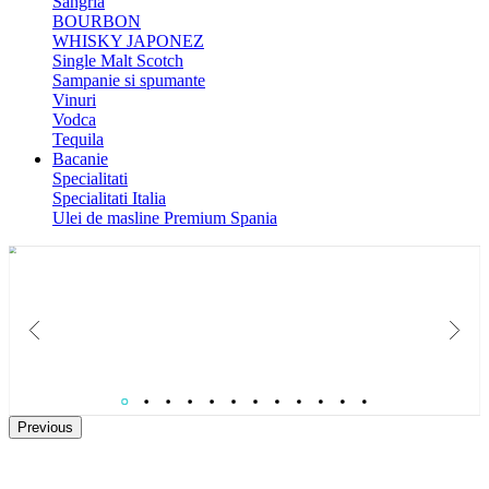
Sangria
BOURBON
WHISKY JAPONEZ
Single Malt Scotch
Sampanie si spumante
Vinuri
Vodca
Tequila
Bacanie
Specialitati
Specialitati Italia
Ulei de masline Premium Spania
Catalog Paste 2026
Colectie de Cosuri cadouri gourmet pentru B2B si relatii care conteaza.
Previous