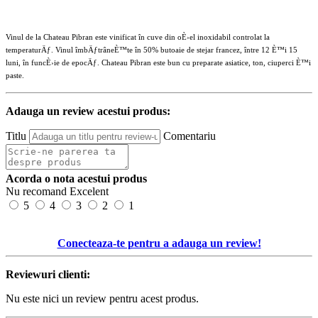
Vinul de la Chateau Pibran este vinificat în cuve din oÈ›el inoxidabil controlat la
temperaturÄƒ. Vinul îmbÄƒtrâneÈ™te în 50% butoaie de stejar francez, între 12 È™i 15
luni, în funcÈ›ie de epocÄƒ. Chateau Pibran este bun cu preparate asiatice, ton, ciuperci È™i
paste.
Adauga un review acestui produs:
Titlu
Comentariu
Acorda o nota acestui produs
Nu recomand
Excelent
5
4
3
2
1
Conecteaza-te pentru a adauga un review!
Reviewuri clienti:
Nu este nici un review pentru acest produs.