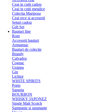
Ceai in cutii cadou
Ceai in cutii metalice
Colectia Mariposa
Ceai rece si accesorii
Seturi cadou
Gift Set
Bauturi fine
Rom
Accesorii bauturi
Armagnac
Bauturi de colectie
Brandy
Calvados
Cognac
Grappa
Gin
Lichior
WHITE SPIRITS
Porto
Sangria
BOURBON
WHISKY JAPONEZ
Single Malt Scotch
Sampanie si spumante