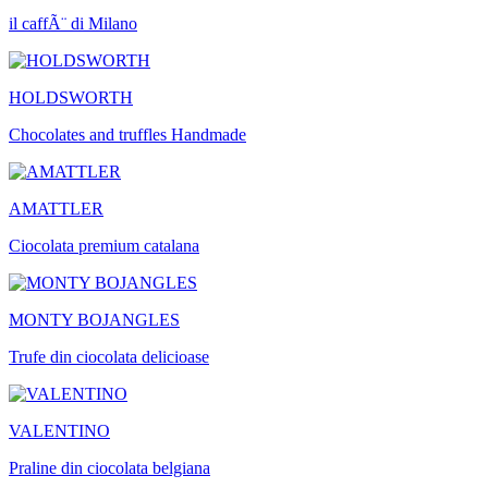
il caffÃ¨ di Milano
HOLDSWORTH
Chocolates and truffles Handmade
AMATTLER
Ciocolata premium catalana
MONTY BOJANGLES
Trufe din ciocolata delicioase
VALENTINO
Praline din ciocolata belgiana