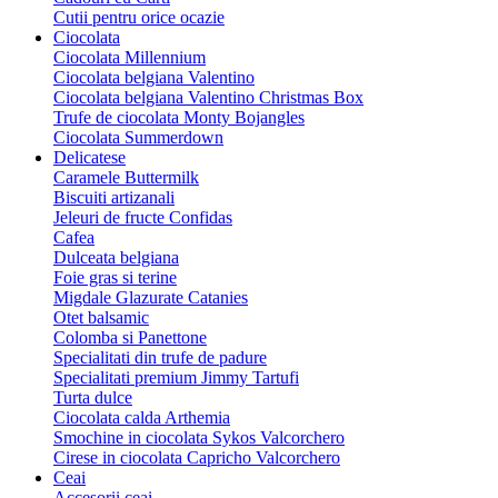
Cutii pentru orice ocazie
Ciocolata
Ciocolata Millennium
Ciocolata belgiana Valentino
Ciocolata belgiana Valentino Christmas Box
Trufe de ciocolata Monty Bojangles
Ciocolata Summerdown
Delicatese
Caramele Buttermilk
Biscuiti artizanali
Jeleuri de fructe Confidas
Cafea
Dulceata belgiana
Foie gras si terine
Migdale Glazurate Catanies
Otet balsamic
Colomba si Panettone
Specialitati din trufe de padure
Specialitati premium Jimmy Tartufi
Turta dulce
Ciocolata calda Arthemia
Smochine in ciocolata Sykos Valcorchero
Cirese in ciocolata Capricho Valcorchero
Ceai
Accesorii ceai