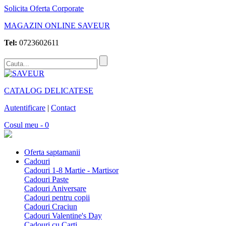
Solicita Oferta Corporate
MAGAZIN ONLINE SAVEUR
Tel:
0723602611
CATALOG DELICATESE
Autentificare
|
Contact
Cosul meu - 0
Oferta saptamanii
Cadouri
Cadouri 1-8 Martie - Martisor
Cadouri Paste
Cadouri Aniversare
Cadouri pentru copii
Cadouri Craciun
Cadouri Valentine's Day
Cadouri cu Carti