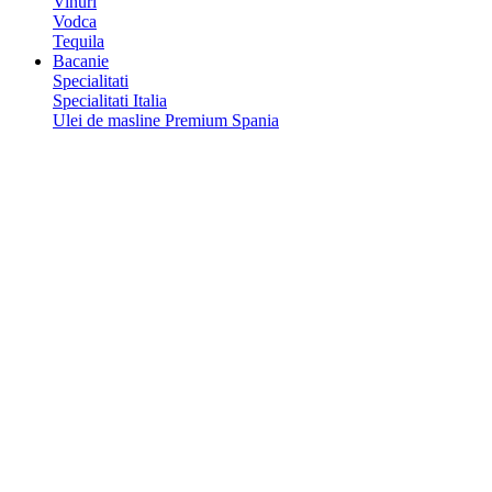
Vinuri
Vodca
Tequila
Bacanie
Specialitati
Specialitati Italia
Ulei de masline Premium Spania