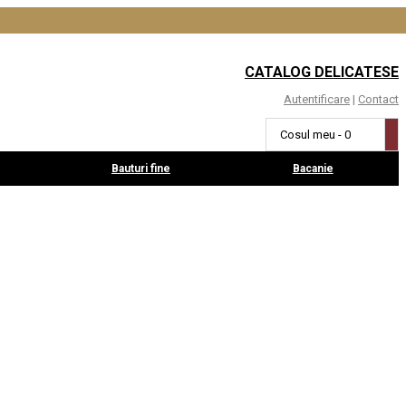
CATALOG DELICATESE
Autentificare
|
Contact
Cosul meu - 0
Bauturi fine
Bacanie