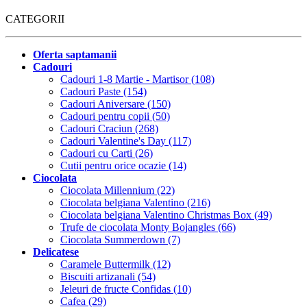
CATEGORII
Oferta saptamanii
Cadouri
Cadouri 1-8 Martie - Martisor (108)
Cadouri Paste (154)
Cadouri Aniversare (150)
Cadouri pentru copii (50)
Cadouri Craciun (268)
Cadouri Valentine's Day (117)
Cadouri cu Carti (26)
Cutii pentru orice ocazie (14)
Ciocolata
Ciocolata Millennium (22)
Ciocolata belgiana Valentino (216)
Ciocolata belgiana Valentino Christmas Box (49)
Trufe de ciocolata Monty Bojangles (66)
Ciocolata Summerdown (7)
Delicatese
Caramele Buttermilk (12)
Biscuiti artizanali (54)
Jeleuri de fructe Confidas (10)
Cafea (29)