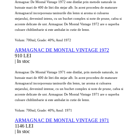
Armagnac De Montal Vintage 1972 este distilat prin metode naturale in
butoaie mari de 400 de litri din stejar alb. In acest procedeu de maturare
Armagnacul incorporeaza taninurile din lemn si aroma si culoarea
stejarului, devenind intens, cu un buchet complex si note de prune, cafea si
accente delicate de unt. Armagnac De Montal Vintage 1972 are o superba
culoare chihlimbarie si este ambalat in cutie de lemn.
Volum: 700ml; Grade: 40%; Anul 1972
ARMAGNAC DE MONTAL VINTAGE 1972
910 LEI
|
In stoc
Armagnac De Montal Vintage 1971 este distilat, prin metode naturale, in
butoaie mari de 400 de litri din stejar alb. In acest procedeu de maturare
Armagnacul incorporeaza taninurile din lemn, iar aroma si culoarea
stejarului, devenind intense, cu un buchet complex si note de prune, cafea si
accente delicate de unt. Armagnac De Montal Vintage 1971 are o superba
culoare chihlimbarie si este ambalat in cutie de lemn.
Volum: 700ml; Grade: 40%; Anul: 1971
ARMAGNAC DE MONTAL VINTAGE 1971
1146 LEI
|
In stoc