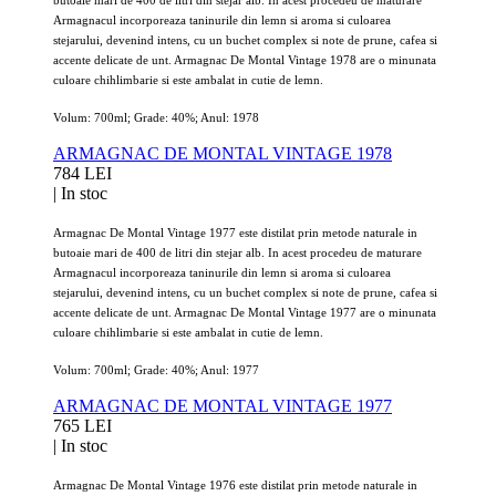
Armagnacul incorporeaza taninurile din lemn si aroma si culoarea
stejarului, devenind intens, cu un buchet complex si note de prune, cafea si
accente delicate de unt. Armagnac De Montal Vintage 1978 are o minunata
culoare chihlimbarie si este ambalat in cutie de lemn.
Volum: 700ml; Grade: 40%; Anul: 1978
ARMAGNAC DE MONTAL VINTAGE 1978
784 LEI
|
In stoc
Armagnac De Montal Vintage 1977 este distilat prin metode naturale in
butoaie mari de 400 de litri din stejar alb. In acest procedeu de maturare
Armagnacul incorporeaza taninurile din lemn si aroma si culoarea
stejarului, devenind intens, cu un buchet complex si note de prune, cafea si
accente delicate de unt. Armagnac De Montal Vintage 1977 are o minunata
culoare chihlimbarie si este ambalat in cutie de lemn.
Volum: 700ml; Grade: 40%; Anul: 1977
ARMAGNAC DE MONTAL VINTAGE 1977
765 LEI
|
In stoc
Armagnac De Montal Vintage 1976 este distilat prin metode naturale in