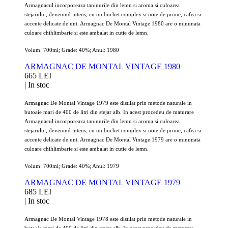
Armagnacul incorporeaza taninurile din lemn si aroma si culoarea
stejarului, devenind intens, cu un buchet complex si note de prune, cafea si
accente delicate de unt. Armagnac De Montal Vintage 1980 are o minunata
culoare chihlimbarie si este ambalat in cutie de lemn.
Volum: 700ml; Grade: 40%; Anul: 1980
ARMAGNAC DE MONTAL VINTAGE 1980
665 LEI
|
In stoc
Armagnac De Montal Vintage 1979 este distilat prin metode naturale in
butoaie mari de 400 de litri din stejar alb. In acest procedeu de maturare
Armagnacul incorporeaza taninurile din lemn si aroma si culoarea
stejarului, devenind intens, cu un buchet complex si note de prune, cafea si
accente delicate de unt. Armagnac De Montal Vintage 1979 are o minunata
culoare chihlimbarie si este ambalat in cutie de lemn.
Volum: 700ml; Grade: 40%; Anul: 1979
ARMAGNAC DE MONTAL VINTAGE 1979
685 LEI
|
In stoc
Armagnac De Montal Vintage 1978 este distilat prin metode naturale in
butoaie mari de 400 de litri din stejar alb. In acest procedeu de maturare