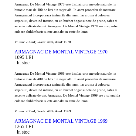
Armagnac De Montal Vintage 1970 este distilat, prin metode naturale, in
butoaie mari de 400 de litri din stejar alb. In acest procedeu de maturare
Armagnacul incorporeaza taninurile din lemn, iar aroma si culoarea
stejarului, devenind intense, cu un buchet bogat si note de prune, cafea si
accente delicate de unt. Armagnac De Montal Vintage 1970 are o superba
culoare chihlimbarie si este ambalat in cutie de lemn.
Volum: 700ml; Grade: 40%; Anul: 1970
ARMAGNAC DE MONTAL VINTAGE 1970
1095 LEI
|
In stoc
Armagnac De Montal Vintage 1969 este distilat, prin metode naturale, in
butoaie mari de 400 de litri din stejar alb. In acest procedeu de maturare
Armagnacul incorporeaza taninurile din lemn, iar aroma si culoarea
stejarului, devenind intense, cu un buchet bogat si note de prune, cafea si
accente delicate de unt. Armagnac De Montal Vintage 1969 are o splendida
culoare chihlimbarie si este ambalat in cutie de lemn.
Volum: 700ml; Grade: 40%; Anul: 1969
ARMAGNAC DE MONTAL VINTAGE 1969
1265 LEI
|
In stoc