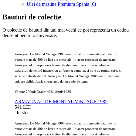
Ulei de masline Premium Spania (6)
Bauturi de colectie
O colectie de bauturi din ani mai vechi ce pot reprezenta un cadou
deosebit pentru o aniversare.
Armagnac De Montal Vintage 1985 este distilat, prin metode naturale, in
butoaie mari de 400 de litri din stejar alb. In acest procedeu de maturare
Armagnacul incorporeaza taninurile din lemn, iar aroma si culoarea
stejarului, devenind intense, cu un buchet complex si note de prune, cafea si
accente delicate de unt. Armagnac De Montal Vintage 1985 are o frumoasa
culoare chihlimbarie si este ambalat in cutie de lemn.
Volum: 700ml; Grade: 40%; Anul: 1985
ARMAGNAC DE MONTAL VINTAGE 1985
541 LEI
|
In stoc
Armagnac De Montal Vintage 1984 este distilat, prin metode naturale, in
butoaie mari de 400 de litri din stejar alb. In acest procedeu de maturare
Armagnacul incorporeaza taninurile din lemn, iar aroma si culoarea