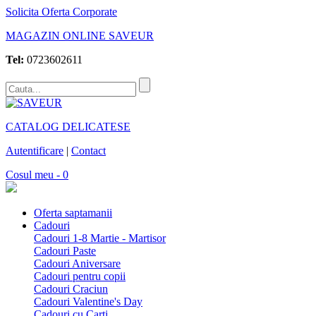
Solicita Oferta Corporate
MAGAZIN ONLINE SAVEUR
Tel:
0723602611
CATALOG DELICATESE
Autentificare
|
Contact
Cosul meu - 0
Oferta saptamanii
Cadouri
Cadouri 1-8 Martie - Martisor
Cadouri Paste
Cadouri Aniversare
Cadouri pentru copii
Cadouri Craciun
Cadouri Valentine's Day
Cadouri cu Carti