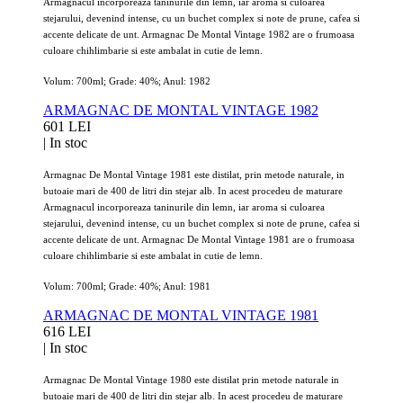
Armagnacul incorporeaza taninurile din lemn, iar aroma si culoarea
stejarului, devenind intense, cu un buchet complex si note de prune, cafea si
accente delicate de unt. Armagnac De Montal Vintage 1982 are o frumoasa
culoare chihlimbarie si este ambalat in cutie de lemn.
Volum: 700ml; Grade: 40%; Anul: 1982
ARMAGNAC DE MONTAL VINTAGE 1982
601 LEI
|
In stoc
Armagnac De Montal Vintage 1981 este distilat, prin metode naturale, in
butoaie mari de 400 de litri din stejar alb. In acest procedeu de maturare
Armagnacul incorporeaza taninurile din lemn, iar aroma si culoarea
stejarului, devenind intense, cu un buchet complex si note de prune, cafea si
accente delicate de unt. Armagnac De Montal Vintage 1981 are o frumoasa
culoare chihlimbarie si este ambalat in cutie de lemn.
Volum: 700ml; Grade: 40%; Anul: 1981
ARMAGNAC DE MONTAL VINTAGE 1981
616 LEI
|
In stoc
Armagnac De Montal Vintage 1980 este distilat prin metode naturale in
butoaie mari de 400 de litri din stejar alb. In acest procedeu de maturare