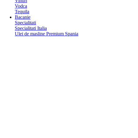
Vinuri
Vodca
Tequila
Bacanie
Specialitati
Specialitati Italia
Ulei de masline Premium Spania