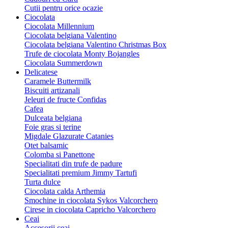
Cutii pentru orice ocazie
Ciocolata
Ciocolata Millennium
Ciocolata belgiana Valentino
Ciocolata belgiana Valentino Christmas Box
Trufe de ciocolata Monty Bojangles
Ciocolata Summerdown
Delicatese
Caramele Buttermilk
Biscuiti artizanali
Jeleuri de fructe Confidas
Cafea
Dulceata belgiana
Foie gras si terine
Migdale Glazurate Catanies
Otet balsamic
Colomba si Panettone
Specialitati din trufe de padure
Specialitati premium Jimmy Tartufi
Turta dulce
Ciocolata calda Arthemia
Smochine in ciocolata Sykos Valcorchero
Cirese in ciocolata Capricho Valcorchero
Ceai
Accesorii ceai