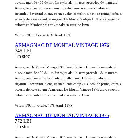
butoaie mari de 400 de litri din stejar alb. In acest procedeu de maturare
Armagnacul incorporeaza taninurile din lemn si aroma si culoarea
stejarului, devenind intens, cu un buchet complex si note de prune, cafea si
accente delicate de unt. Armagnac De Montal Vintage 1976 are o superba
culoare chihlimbarie si este ambalat in cutie de lemn.
Volum: 700m; Grade: 40%; Anul: 1976
ARMAGNAC DE MONTAL VINTAGE 1976
745 LEI
|
In stoc
Armagnac De Montal Vintage 1975 este distilat prin metode naturale in
butoaie mari de 400 de litri din stejar alb. In acest procedeu de maturare
Armagnacul incorporeaza taninurile din lemn si aroma si culoarea
stejarului, devenind intens, cu un buchet complex si note de prune, cafea si
accente delicate de unt. Armagnac De Montal Vintage 1975 are o superba
culoare chihlimbarie si este ambalat in cutie de lemn.
Volum: 700ml; Grade: 40%; Anul: 1975
ARMAGNAC DE MONTAL VINTAGE 1975
772 LEI
|
In stoc
Armagnac De Montal Vintage 1974 este distilat prin metode naturale in