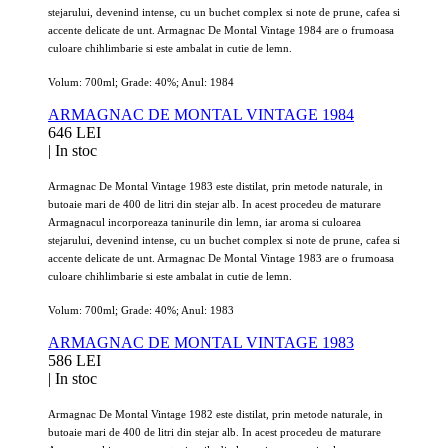
stejarului, devenind intense, cu un buchet complex si note de prune, cafea si
accente delicate de unt. Armagnac De Montal Vintage 1984 are o frumoasa
culoare chihlimbarie si este ambalat in cutie de lemn.
Volum: 700ml; Grade: 40%; Anul: 1984
ARMAGNAC DE MONTAL VINTAGE 1984
646 LEI
|
In stoc
Armagnac De Montal Vintage 1983 este distilat, prin metode naturale, in
butoaie mari de 400 de litri din stejar alb. In acest procedeu de maturare
Armagnacul incorporeaza taninurile din lemn, iar aroma si culoarea
stejarului, devenind intense, cu un buchet complex si note de prune, cafea si
accente delicate de unt. Armagnac De Montal Vintage 1983 are o frumoasa
culoare chihlimbarie si este ambalat in cutie de lemn.
Volum: 700ml; Grade: 40%; Anul: 1983
ARMAGNAC DE MONTAL VINTAGE 1983
586 LEI
|
In stoc
Armagnac De Montal Vintage 1982 este distilat, prin metode naturale, in
butoaie mari de 400 de litri din stejar alb. In acest procedeu de maturare