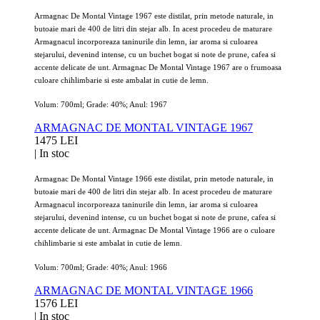
Armagnac De Montal Vintage 1967 este distilat, prin metode naturale, in
butoaie mari de 400 de litri din stejar alb. In acest procedeu de maturare
Armagnacul incorporeaza taninurile din lemn, iar aroma si culoarea
stejarului, devenind intense, cu un buchet bogat si note de prune, cafea si
accente delicate de unt. Armagnac De Montal Vintage 1967 are o frumoasa
culoare chihlimbarie si este ambalat in cutie de lemn.
Volum: 700ml; Grade: 40%; Anul: 1967
ARMAGNAC DE MONTAL VINTAGE 1967
1475 LEI
|
In stoc
Armagnac De Montal Vintage 1966 este distilat, prin metode naturale, in
butoaie mari de 400 de litri din stejar alb. In acest procedeu de maturare
Armagnacul incorporeaza taninurile din lemn, iar aroma si culoarea
stejarului, devenind intense, cu un buchet bogat si note de prune, cafea si
accente delicate de unt. Armagnac De Montal Vintage 1966 are o culoare
chihlimbarie si este ambalat in cutie de lemn.
Volum: 700ml; Grade: 40%; Anul: 1966
ARMAGNAC DE MONTAL VINTAGE 1966
1576 LEI
|
In stoc