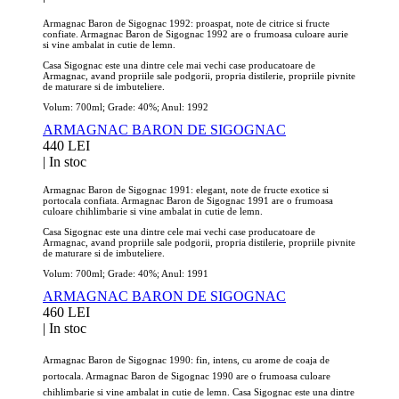
Armagnac Baron de Sigognac 1992: proaspat, note de citrice si fructe
confiate. Armagnac Baron de Sigognac 1992 are o frumoasa culoare aurie
si vine ambalat in cutie de lemn.
Casa Sigognac este una dintre cele mai vechi case producatoare de
Armagnac, avand propriile sale podgorii, propria distilerie, propriile pivnite
de maturare si de imbuteliere.
Volum: 700ml; Grade: 40%; Anul: 1992
ARMAGNAC BARON DE SIGOGNAC
440 LEI
|
In stoc
Armagnac Baron de Sigognac 1991: elegant, note de fructe exotice si
portocala confiata. Armagnac Baron de Sigognac 1991 are o frumoasa
culoare chihlimbarie si vine ambalat in cutie de lemn.
Casa Sigognac este una dintre cele mai vechi case producatoare de
Armagnac, avand propriile sale podgorii, propria distilerie, propriile pivnite
de maturare si de imbuteliere.
Volum: 700ml; Grade: 40%; Anul: 1991
ARMAGNAC BARON DE SIGOGNAC
460 LEI
|
In stoc
Armagnac Baron de Sigognac 1990: fin, intens, cu arome de coaja de
portocala. Armagnac Baron de Sigognac 1990 are o frumoasa culoare
chihlimbarie si vine ambalat in cutie de lemn. Casa Sigognac este una dintre