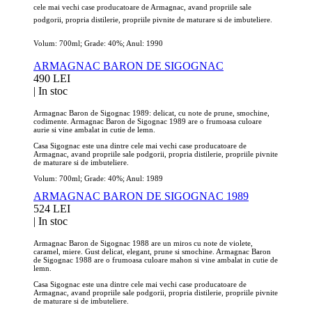
cele mai vechi case producatoare de Armagnac, avand propriile sale
podgorii, propria distilerie, propriile pivnite de maturare si de imbuteliere.
Volum: 700ml; Grade: 40%; Anul: 1990
ARMAGNAC BARON DE SIGOGNAC
490 LEI
|
In stoc
Armagnac Baron de Sigognac 1989: delicat, cu note de prune, smochine,
codimente. Armagnac Baron de Sigognac 1989 are o frumoasa culoare
aurie si vine ambalat in cutie de lemn.
Casa Sigognac este una dintre cele mai vechi case producatoare de
Armagnac, avand propriile sale podgorii, propria distilerie, propriile pivnite
de maturare si de imbuteliere.
Volum: 700ml; Grade: 40%; Anul: 1989
ARMAGNAC BARON DE SIGOGNAC 1989
524 LEI
|
In stoc
Armagnac Baron de Sigognac 1988 are un miros cu note de violete,
caramel, miere. Gust delicat, elegant, prune si smochine. Armagnac Baron
de Sigognac 1988 are o frumoasa culoare mahon si vine ambalat in cutie de
lemn.
Casa Sigognac este una dintre cele mai vechi case producatoare de
Armagnac, avand propriile sale podgorii, propria distilerie, propriile pivnite
de maturare si de imbuteliere.