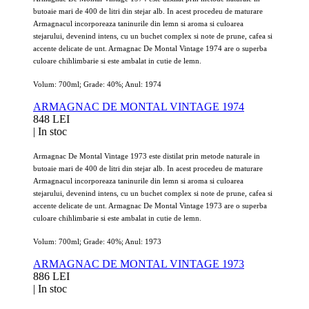
butoaie mari de 400 de litri din stejar alb. In acest procedeu de maturare
Armagnacul incorporeaza taninurile din lemn si aroma si culoarea
stejarului, devenind intens, cu un buchet complex si note de prune, cafea si
accente delicate de unt. Armagnac De Montal Vintage 1974 are o superba
culoare chihlimbarie si este ambalat in cutie de lemn.
Volum: 700ml; Grade: 40%; Anul: 1974
ARMAGNAC DE MONTAL VINTAGE 1974
848 LEI
|
In stoc
Armagnac De Montal Vintage 1973 este distilat prin metode naturale in
butoaie mari de 400 de litri din stejar alb. In acest procedeu de maturare
Armagnacul incorporeaza taninurile din lemn si aroma si culoarea
stejarului, devenind intens, cu un buchet complex si note de prune, cafea si
accente delicate de unt. Armagnac De Montal Vintage 1973 are o superba
culoare chihlimbarie si este ambalat in cutie de lemn.
Volum: 700ml; Grade: 40%; Anul: 1973
ARMAGNAC DE MONTAL VINTAGE 1973
886 LEI
|
In stoc