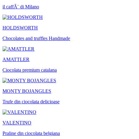
il caffÃ¨ di Milano
HOLDSWORTH
Chocolates and truffles Handmade
AMATTLER
Ciocolata premium catalana
MONTY BOJANGLES
Trufe din ciocolata delicioase
VALENTINO
Praline din ciocolata belgiana