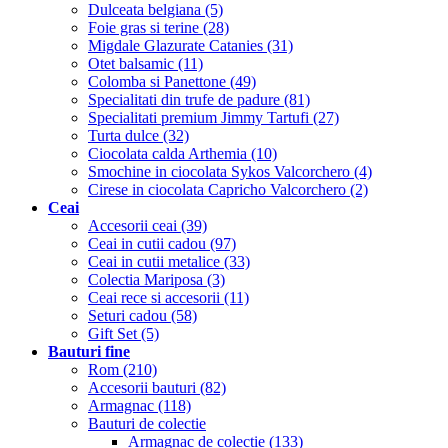
Dulceata belgiana (5)
Foie gras si terine (28)
Migdale Glazurate Catanies (31)
Otet balsamic (11)
Colomba si Panettone (49)
Specialitati din trufe de padure (81)
Specialitati premium Jimmy Tartufi (27)
Turta dulce (32)
Ciocolata calda Arthemia (10)
Smochine in ciocolata Sykos Valcorchero (4)
Cirese in ciocolata Capricho Valcorchero (2)
Ceai
Accesorii ceai (39)
Ceai in cutii cadou (97)
Ceai in cutii metalice (33)
Colectia Mariposa (3)
Ceai rece si accesorii (11)
Seturi cadou (58)
Gift Set (5)
Bauturi fine
Rom (210)
Accesorii bauturi (82)
Armagnac (118)
Bauturi de colectie
Armagnac de colectie (133)