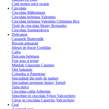
Cutii pentru orice ocazie
Ciocolata
Ciocolata Millennium
Ciocolata belgiana Valentino
Ciocolata belgiana Valentino Christmas Box
Trufe de ciocolata Monty Bojangles
Ciocolata Summerdown
Delicatese
Caramele Buttermilk
Biscuiti artizanali
Jeleuri de fructe Confidas
Cafea
Dulceata belgiana
Foie gras si terine
Migdale Glazurate Catanies
Otet balsamic
Colomba si Panettone
Specialitati din trufe de padure
Specialitati premium Jimmy Tartufi
Turta dulce
Ciocolata calda Arthemia
Smochine in ciocolata Sykos Valcorchero
Cirese in ciocolata Capricho Valcorchero
Ceai
Accesorii ceai