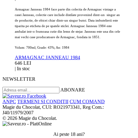
Armagnac Janneau 1984 face parte din colectia de Armagnac vintage a
casei Janneau, colectie care include distilate provenind dintr-un singur an
de productie, de obicei chiar dintr-un singur butoi. Data imbutelierii este
tiparita pe eticheta de pe spatele sticlei. Armagnac Janneau 1984 este
ambalat intr-o frumoasa cutie din lemn de stejar. Janneau este una din cele
mai vechi case producatoare de Armagnac, fondata in 1851.
Volum: 700ml; Grade: 43%; An: 1984
ARMAGNAC JANNEAU 1984
646 LEI
|
In stoc
NEWSLETTER
ABONARE
ANPC
TERMENI SI CONDITII
CUM COMAND
Magie du Chocolat, CUI: RO21973341, Reg Com.:
J40/11979/2007
© 2026 Magie du Chocolat.
Ai peste 18 ani?