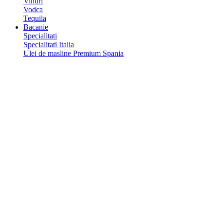
Vinuri
Vodca
Tequila
Bacanie
Specialitati
Specialitati Italia
Ulei de masline Premium Spania