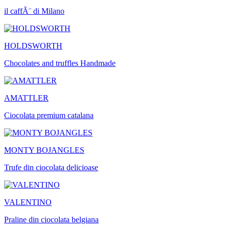
il caffÃ¨ di Milano
HOLDSWORTH
Chocolates and truffles Handmade
AMATTLER
Ciocolata premium catalana
MONTY BOJANGLES
Trufe din ciocolata delicioase
VALENTINO
Praline din ciocolata belgiana