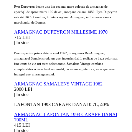
Ryst Dupeyron detine una din cea mai mare colectie de armagnac de
epocÄƒ, de aproximativ 100 de ani, incepand cu anii 1850.
Ryst-Dupeyron
este stabilit în Condom, în inima regiunii Armagnac, în frumoasa casa a
marchizului de Bonnas.
ARMAGNAC DUPEYRON MILLESIME 1970
715 LEI
|
In stoc
Produs pentru prima data in anul 1962, in regiunea Bas Armagnac,
armagnacul Samalens reda un gust inconfundabil, realizat pe baza celor mai
fine eaux de vie-uri atent selectionate. Samalens Vintage combina
complexitatea si caracterul sau inedit, cu aromele puternice, ce acapareaza
intregul gust al armagnacului.
ARMAGNAC SAMALENS VINTAGE 1962
2000 LEI
|
In stoc
LAFONTAN 1993 CARAFE DANAI 0.7L, 40%
ARMAGNAC LAFONTAN 1993 CARAFE DANAI
700ML
415 LEI
|
In stoc