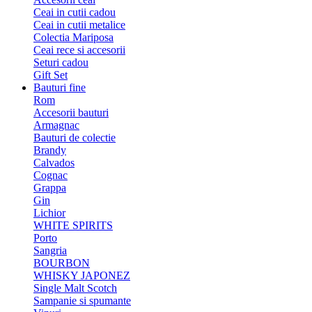
Ceai in cutii cadou
Ceai in cutii metalice
Colectia Mariposa
Ceai rece si accesorii
Seturi cadou
Gift Set
Bauturi fine
Rom
Accesorii bauturi
Armagnac
Bauturi de colectie
Brandy
Calvados
Cognac
Grappa
Gin
Lichior
WHITE SPIRITS
Porto
Sangria
BOURBON
WHISKY JAPONEZ
Single Malt Scotch
Sampanie si spumante