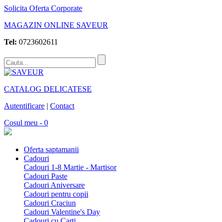
Solicita Oferta Corporate
MAGAZIN ONLINE SAVEUR
Tel:
0723602611
CATALOG DELICATESE
Autentificare
|
Contact
Cosul meu - 0
Oferta saptamanii
Cadouri
Cadouri 1-8 Martie - Martisor
Cadouri Paste
Cadouri Aniversare
Cadouri pentru copii
Cadouri Craciun
Cadouri Valentine's Day
Cadouri cu Carti