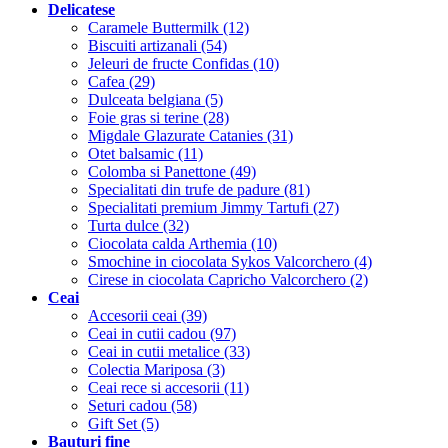
Delicatese
Caramele Buttermilk (12)
Biscuiti artizanali (54)
Jeleuri de fructe Confidas (10)
Cafea (29)
Dulceata belgiana (5)
Foie gras si terine (28)
Migdale Glazurate Catanies (31)
Otet balsamic (11)
Colomba si Panettone (49)
Specialitati din trufe de padure (81)
Specialitati premium Jimmy Tartufi (27)
Turta dulce (32)
Ciocolata calda Arthemia (10)
Smochine in ciocolata Sykos Valcorchero (4)
Cirese in ciocolata Capricho Valcorchero (2)
Ceai
Accesorii ceai (39)
Ceai in cutii cadou (97)
Ceai in cutii metalice (33)
Colectia Mariposa (3)
Ceai rece si accesorii (11)
Seturi cadou (58)
Gift Set (5)
Bauturi fine