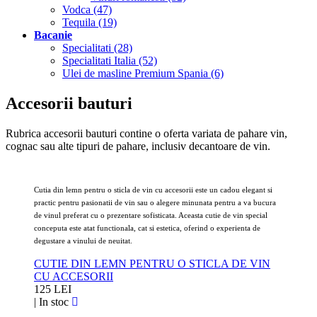
Vodca (47)
Tequila (19)
Bacanie
Specialitati (28)
Specialitati Italia (52)
Ulei de masline Premium Spania (6)
Accesorii bauturi
Rubrica accesorii bauturi contine o oferta variata de pahare vin,
cognac sau alte tipuri de pahare, inclusiv decantoare de vin.
Cutia din lemn pentru o sticla de vin cu accesorii este un cadou elegant si
practic pentru pasionatii de vin sau o alegere minunata pentru a va bucura
de vinul preferat cu o prezentare sofisticata. Aceasta cutie de vin special
conceputa este atat functionala, cat si estetica, oferind o experienta de
degustare a vinului de neuitat.
CUTIE DIN LEMN PENTRU O STICLA DE VIN
CU ACCESORII
125 LEI
|
In stoc