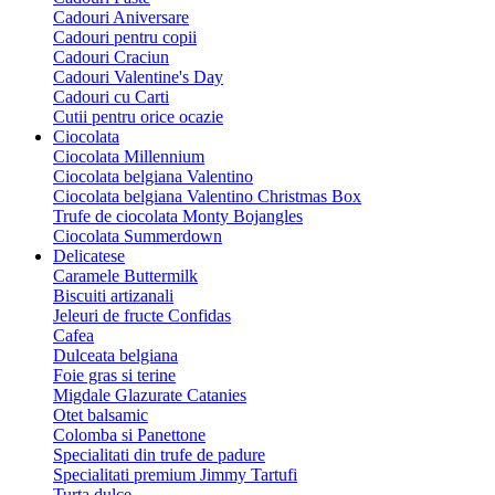
Cadouri Aniversare
Cadouri pentru copii
Cadouri Craciun
Cadouri Valentine's Day
Cadouri cu Carti
Cutii pentru orice ocazie
Ciocolata
Ciocolata Millennium
Ciocolata belgiana Valentino
Ciocolata belgiana Valentino Christmas Box
Trufe de ciocolata Monty Bojangles
Ciocolata Summerdown
Delicatese
Caramele Buttermilk
Biscuiti artizanali
Jeleuri de fructe Confidas
Cafea
Dulceata belgiana
Foie gras si terine
Migdale Glazurate Catanies
Otet balsamic
Colomba si Panettone
Specialitati din trufe de padure
Specialitati premium Jimmy Tartufi
Turta dulce