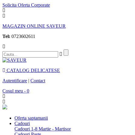
Solicita Oferta Corporate
MAGAZIN ONLINE SAVEUR
Tel:
0723602611
CATALOG DELICATESE
Autentificare
|
Contact
Cosul meu - 0
Oferta saptamanii
Cadouri
Cadouri 1-8 Martie - Martisor
Cadouri Paste