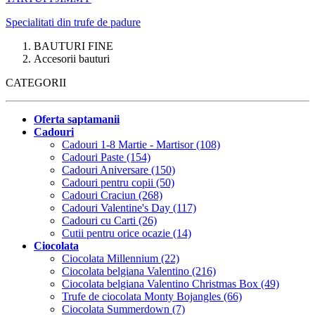
Specialitati din trufe de padure
BAUTURI FINE
Accesorii bauturi
CATEGORII
Oferta saptamanii
Cadouri
Cadouri 1-8 Martie - Martisor (108)
Cadouri Paste (154)
Cadouri Aniversare (150)
Cadouri pentru copii (50)
Cadouri Craciun (268)
Cadouri Valentine's Day (117)
Cadouri cu Carti (26)
Cutii pentru orice ocazie (14)
Ciocolata
Ciocolata Millennium (22)
Ciocolata belgiana Valentino (216)
Ciocolata belgiana Valentino Christmas Box (49)
Trufe de ciocolata Monty Bojangles (66)
Ciocolata Summerdown (7)