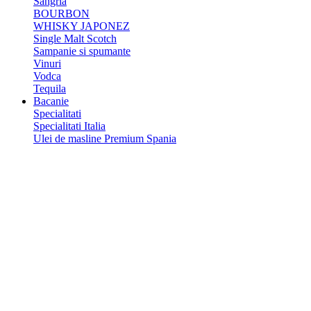
Sangria
BOURBON
WHISKY JAPONEZ
Single Malt Scotch
Sampanie si spumante
Vinuri
Vodca
Tequila
Bacanie
Specialitati
Specialitati Italia
Ulei de masline Premium Spania