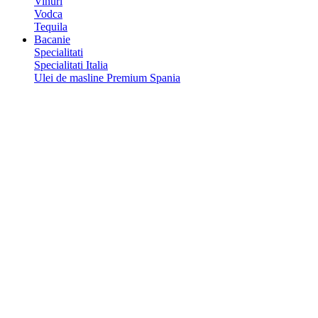
Vinuri
Vodca
Tequila
Bacanie
Specialitati
Specialitati Italia
Ulei de masline Premium Spania