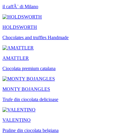
il caffÃ¨ di Milano
HOLDSWORTH
Chocolates and truffles Handmade
AMATTLER
Ciocolata premium catalana
MONTY BOJANGLES
Trufe din ciocolata delicioase
VALENTINO
Praline din ciocolata belgiana