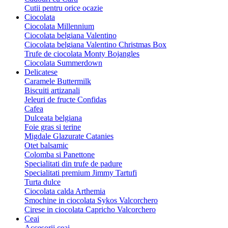
Cutii pentru orice ocazie
Ciocolata
Ciocolata Millennium
Ciocolata belgiana Valentino
Ciocolata belgiana Valentino Christmas Box
Trufe de ciocolata Monty Bojangles
Ciocolata Summerdown
Delicatese
Caramele Buttermilk
Biscuiti artizanali
Jeleuri de fructe Confidas
Cafea
Dulceata belgiana
Foie gras si terine
Migdale Glazurate Catanies
Otet balsamic
Colomba si Panettone
Specialitati din trufe de padure
Specialitati premium Jimmy Tartufi
Turta dulce
Ciocolata calda Arthemia
Smochine in ciocolata Sykos Valcorchero
Cirese in ciocolata Capricho Valcorchero
Ceai
Accesorii ceai