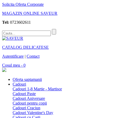
Solicita Oferta Corporate
MAGAZIN ONLINE SAVEUR
Tel:
0723602611
CATALOG DELICATESE
Autentificare
|
Contact
Cosul meu - 0
Oferta saptamanii
Cadouri
Cadouri 1-8 Martie - Martisor
Cadouri Paste
Cadouri Aniversare
Cadouri pentru copii
Cadouri Craciun
Cadouri Valentine's Day
Cadouri cu Carti