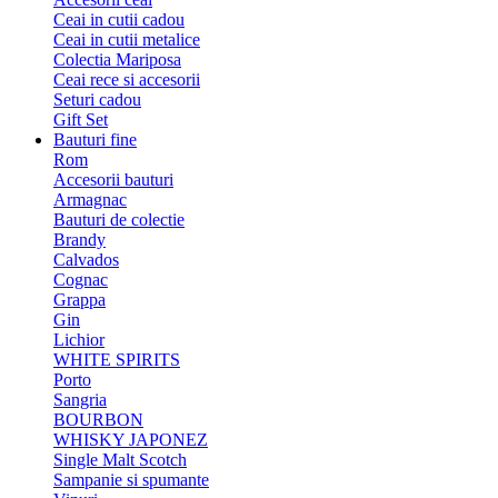
Ceai in cutii cadou
Ceai in cutii metalice
Colectia Mariposa
Ceai rece si accesorii
Seturi cadou
Gift Set
Bauturi fine
Rom
Accesorii bauturi
Armagnac
Bauturi de colectie
Brandy
Calvados
Cognac
Grappa
Gin
Lichior
WHITE SPIRITS
Porto
Sangria
BOURBON
WHISKY JAPONEZ
Single Malt Scotch
Sampanie si spumante