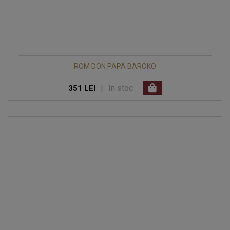
ROM DON PAPA BAROKO
|
In stoc
351 LEI