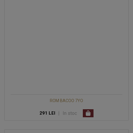
ROM BACOO 7YO
|
In stoc
291 LEI