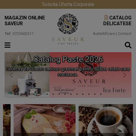
Solicita Oferta Corporate
MAGAZIN ONLINE
CATALOG
SAVEUR
DELICATESE
Tel:
0723602611
Autentificare
|
Contact
Catalog Paste 2026
Colectie de Cosuri cadouri gourmet pentru B2B si relatii care
conteaza.