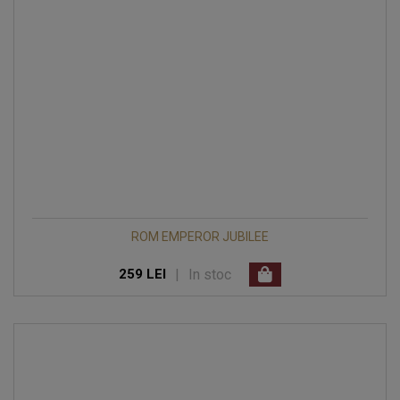
ROM EMPEROR JUBILEE
|
In stoc
259 LEI