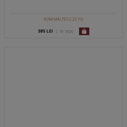
ROM MALTECO 25 YO
|
In stoc
385 LEI