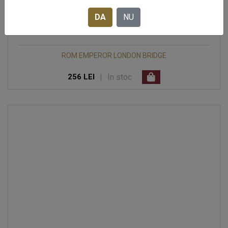
DA
NU
ROM EMPEROR LONDON BRIDGE
|
In stoc
256 LEI