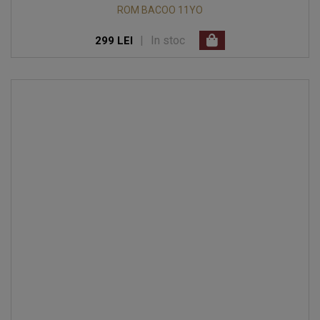
ROM BACOO 11YO
|
In stoc
299 LEI