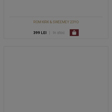
ROM KIRK & SWEEMEY 23YO
|
In stoc
399 LEI