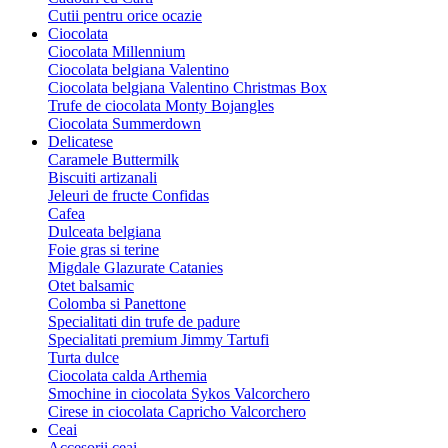
Cutii pentru orice ocazie
Ciocolata
Ciocolata Millennium
Ciocolata belgiana Valentino
Ciocolata belgiana Valentino Christmas Box
Trufe de ciocolata Monty Bojangles
Ciocolata Summerdown
Delicatese
Caramele Buttermilk
Biscuiti artizanali
Jeleuri de fructe Confidas
Cafea
Dulceata belgiana
Foie gras si terine
Migdale Glazurate Catanies
Otet balsamic
Colomba si Panettone
Specialitati din trufe de padure
Specialitati premium Jimmy Tartufi
Turta dulce
Ciocolata calda Arthemia
Smochine in ciocolata Sykos Valcorchero
Cirese in ciocolata Capricho Valcorchero
Ceai
Accesorii ceai