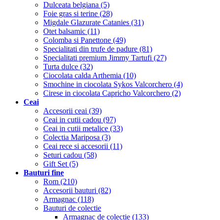
Dulceata belgiana (5)
Foie gras si terine (28)
Migdale Glazurate Catanies (31)
Otet balsamic (11)
Colomba si Panettone (49)
Specialitati din trufe de padure (81)
Specialitati premium Jimmy Tartufi (27)
Turta dulce (32)
Ciocolata calda Arthemia (10)
Smochine in ciocolata Sykos Valcorchero (4)
Cirese in ciocolata Capricho Valcorchero (2)
Ceai
Accesorii ceai (39)
Ceai in cutii cadou (97)
Ceai in cutii metalice (33)
Colectia Mariposa (3)
Ceai rece si accesorii (11)
Seturi cadou (58)
Gift Set (5)
Bauturi fine
Rom (210)
Accesorii bauturi (82)
Armagnac (118)
Bauturi de colectie
Armagnac de colectie (133)