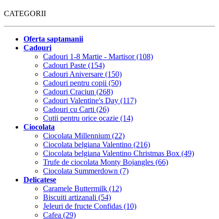
CATEGORII
Oferta saptamanii
Cadouri
Cadouri 1-8 Martie - Martisor (108)
Cadouri Paste (154)
Cadouri Aniversare (150)
Cadouri pentru copii (50)
Cadouri Craciun (268)
Cadouri Valentine's Day (117)
Cadouri cu Carti (26)
Cutii pentru orice ocazie (14)
Ciocolata
Ciocolata Millennium (22)
Ciocolata belgiana Valentino (216)
Ciocolata belgiana Valentino Christmas Box (49)
Trufe de ciocolata Monty Bojangles (66)
Ciocolata Summerdown (7)
Delicatese
Caramele Buttermilk (12)
Biscuiti artizanali (54)
Jeleuri de fructe Confidas (10)
Cafea (29)