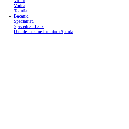
Vinuri
Vodca
Tequila
Bacanie
Specialitati
Specialitati Italia
Ulei de masline Premium Spania