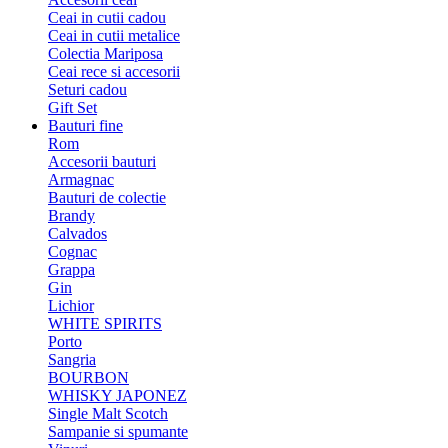
Ceai in cutii cadou
Ceai in cutii metalice
Colectia Mariposa
Ceai rece si accesorii
Seturi cadou
Gift Set
Bauturi fine
Rom
Accesorii bauturi
Armagnac
Bauturi de colectie
Brandy
Calvados
Cognac
Grappa
Gin
Lichior
WHITE SPIRITS
Porto
Sangria
BOURBON
WHISKY JAPONEZ
Single Malt Scotch
Sampanie si spumante