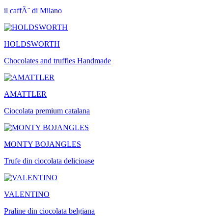
il caffÃ¨ di Milano
HOLDSWORTH
Chocolates and truffles Handmade
AMATTLER
Ciocolata premium catalana
MONTY BOJANGLES
Trufe din ciocolata delicioase
VALENTINO
Praline din ciocolata belgiana