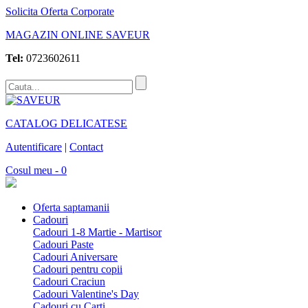
Solicita Oferta Corporate
MAGAZIN ONLINE SAVEUR
Tel:
0723602611
CATALOG DELICATESE
Autentificare
|
Contact
Cosul meu - 0
Oferta saptamanii
Cadouri
Cadouri 1-8 Martie - Martisor
Cadouri Paste
Cadouri Aniversare
Cadouri pentru copii
Cadouri Craciun
Cadouri Valentine's Day
Cadouri cu Carti