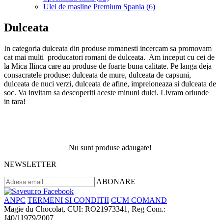
Ulei de masline Premium Spania (6)
Dulceata
In categoria dulceata din produse romanesti incercam sa promovam
cat mai multi producatori romani de dulceata. Am inceput cu cei de
la Mica Ilinca care au produse de foarte buna calitate. Pe langa deja
consacratele produse: dulceata de mure, dulceata de capsuni,
dulceata de nuci verzi, dulceata de afine, impreioneaza si dulceata de
soc. Va invitam sa descoperiti aceste minuni dulci. Livram oriunde
in tara!
Nu sunt produse adaugate!
NEWSLETTER
ABONARE
ANPC
TERMENI SI CONDITII
CUM COMAND
Magie du Chocolat, CUI: RO21973341, Reg Com.:
J40/11979/2007