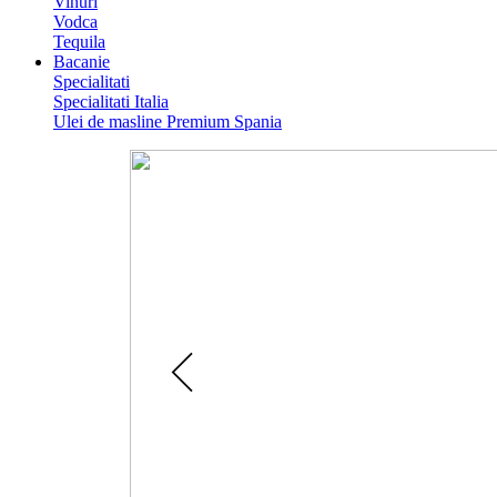
Vinuri
Vodca
Tequila
Bacanie
Specialitati
Specialitati Italia
Ulei de masline Premium Spania
Catalog Paste 2026
Colectie de Cosuri cadouri gour