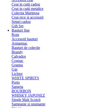
Ceai in cutii cadou
Ceai in cutii metalice
Colectia Mariposa
Ceai rece si accesorii
Seturi cadou
Gift Set
Bauturi fine
Rom
Accesorii bauturi
Armagnac
Bauturi de colectie
Brandy
Calvados
Cognac
Grappa
Gin
Lichior
WHITE SPIRITS
Porto
Sangria
BOURBON
WHISKY JAPONEZ
Single Malt Scotch
Sampanie si spumante