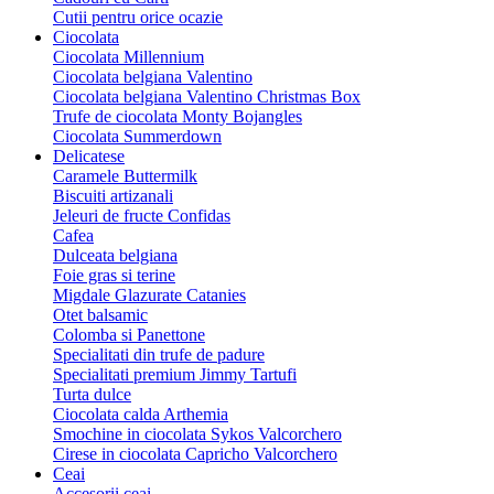
Cutii pentru orice ocazie
Ciocolata
Ciocolata Millennium
Ciocolata belgiana Valentino
Ciocolata belgiana Valentino Christmas Box
Trufe de ciocolata Monty Bojangles
Ciocolata Summerdown
Delicatese
Caramele Buttermilk
Biscuiti artizanali
Jeleuri de fructe Confidas
Cafea
Dulceata belgiana
Foie gras si terine
Migdale Glazurate Catanies
Otet balsamic
Colomba si Panettone
Specialitati din trufe de padure
Specialitati premium Jimmy Tartufi
Turta dulce
Ciocolata calda Arthemia
Smochine in ciocolata Sykos Valcorchero
Cirese in ciocolata Capricho Valcorchero
Ceai
Accesorii ceai