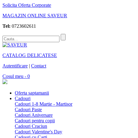
Solicita Oferta Corporate
MAGAZIN ONLINE SAVEUR
Tel:
0723602611
CATALOG DELICATESE
Autentificare
|
Contact
Cosul meu - 0
Oferta saptamanii
Cadouri
Cadouri 1-8 Martie - Martisor
Cadouri Paste
Cadouri Aniversare
Cadouri pentru copii
Cadouri Craciun
Cadouri Valentine's Day
Cadouri cu Carti