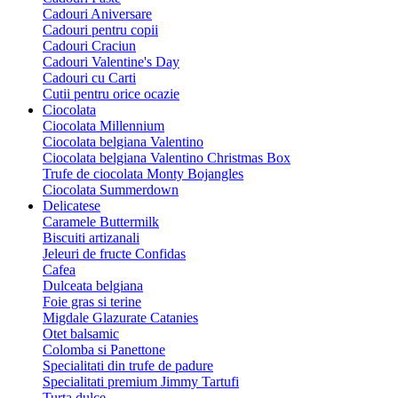
Cadouri Aniversare
Cadouri pentru copii
Cadouri Craciun
Cadouri Valentine's Day
Cadouri cu Carti
Cutii pentru orice ocazie
Ciocolata
Ciocolata Millennium
Ciocolata belgiana Valentino
Ciocolata belgiana Valentino Christmas Box
Trufe de ciocolata Monty Bojangles
Ciocolata Summerdown
Delicatese
Caramele Buttermilk
Biscuiti artizanali
Jeleuri de fructe Confidas
Cafea
Dulceata belgiana
Foie gras si terine
Migdale Glazurate Catanies
Otet balsamic
Colomba si Panettone
Specialitati din trufe de padure
Specialitati premium Jimmy Tartufi
Turta dulce