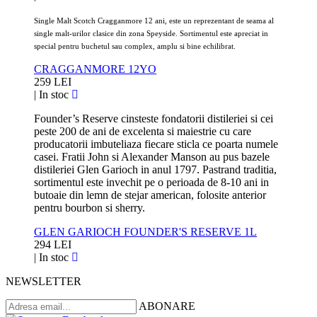
Single Malt Scotch Cragganmore 12 ani, este un reprezentant de seama al
single malt-urilor clasice din zona Speyside. Sortimentul este apreciat in
special pentru buchetul sau complex, amplu si bine echilibrat.
CRAGGANMORE 12YO
259 LEI
|
In stoc
Founder’s Reserve cinsteste fondatorii distileriei si cei
peste 200 de ani de excelenta si maiestrie cu care
producatorii imbuteliaza fiecare sticla ce poarta numele
casei. Fratii John si Alexander Manson au pus bazele
distileriei Glen Garioch in anul 1797. Pastrand traditia,
sortimentul este invechit pe o perioada de 8-10 ani in
butoaie din lemn de stejar american, folosite anterior
pentru bourbon si sherry.
GLEN GARIOCH FOUNDER'S RESERVE 1L
294 LEI
|
In stoc
NEWSLETTER
ABONARE