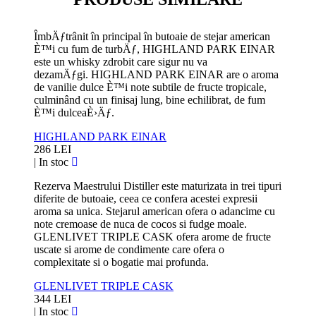
ÎmbÄƒtrânit în principal în butoaie de stejar american
È™i cu fum de turbÄƒ, HIGHLAND PARK EINAR
este un whisky zdrobit care sigur nu va
dezamÄƒgi. HIGHLAND PARK EINAR are o aroma
de vanilie dulce È™i note subtile de fructe tropicale,
culminând cu un finisaj lung, bine echilibrat, de fum
È™i dulceaÈ›Äƒ.
HIGHLAND PARK EINAR
286 LEI
|
In stoc
Rezerva Maestrului Distiller este maturizata in trei tipuri
diferite de butoaie, ceea ce confera acestei expresii
aroma sa unica. Stejarul american ofera o adancime cu
note cremoase de nuca de cocos si fudge moale.
GLENLIVET TRIPLE CASK ofera arome de fructe
uscate si arome de condimente care ofera o
complexitate si o bogatie mai profunda.
GLENLIVET TRIPLE CASK
344 LEI
|
In stoc