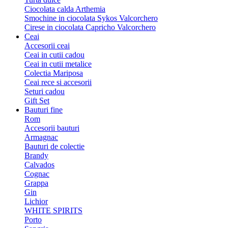
Ciocolata calda Arthemia
Smochine in ciocolata Sykos Valcorchero
Cirese in ciocolata Capricho Valcorchero
Ceai
Accesorii ceai
Ceai in cutii cadou
Ceai in cutii metalice
Colectia Mariposa
Ceai rece si accesorii
Seturi cadou
Gift Set
Bauturi fine
Rom
Accesorii bauturi
Armagnac
Bauturi de colectie
Brandy
Calvados
Cognac
Grappa
Gin
Lichior
WHITE SPIRITS
Porto