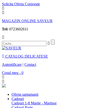
Solicita Oferta Corporate
MAGAZIN ONLINE SAVEUR
Tel:
0723602611
CATALOG DELICATESE
Autentificare
|
Contact
Cosul meu - 0
Oferta saptamanii
Cadouri
Cadouri 1-8 Martie - Martisor
Cadouri Paste