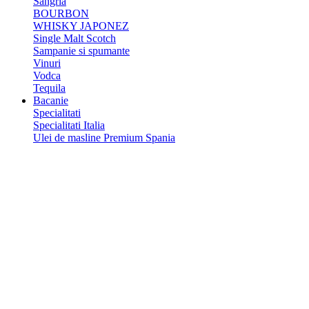
Sangria
BOURBON
WHISKY JAPONEZ
Single Malt Scotch
Sampanie si spumante
Vinuri
Vodca
Tequila
Bacanie
Specialitati
Specialitati Italia
Ulei de masline Premium Spania