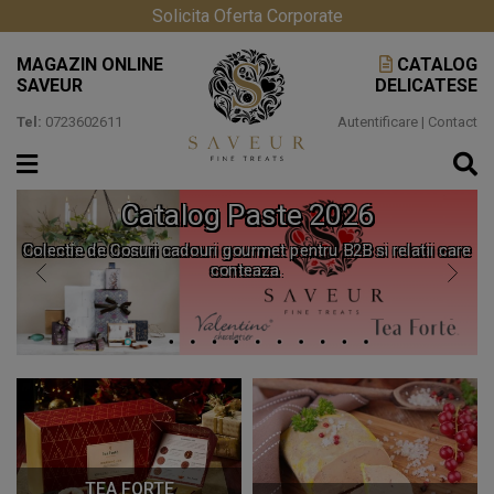
Solicita Oferta Corporate
MAGAZIN ONLINE
CATALOG
SAVEUR
DELICATESE
Tel:
0723602611
Autentificare
|
Contact
Catalog Paste 2026
Colectie de Cosuri cadouri gourmet pentru B2B si relatii care
conteaza.
TEA FORTE