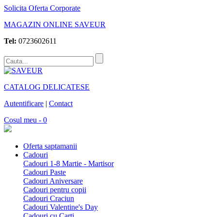
Solicita Oferta Corporate
MAGAZIN ONLINE SAVEUR
Tel:
0723602611
CATALOG DELICATESE
Autentificare
|
Contact
Cosul meu - 0
Oferta saptamanii
Cadouri
Cadouri 1-8 Martie - Martisor
Cadouri Paste
Cadouri Aniversare
Cadouri pentru copii
Cadouri Craciun
Cadouri Valentine's Day
Cadouri cu Carti