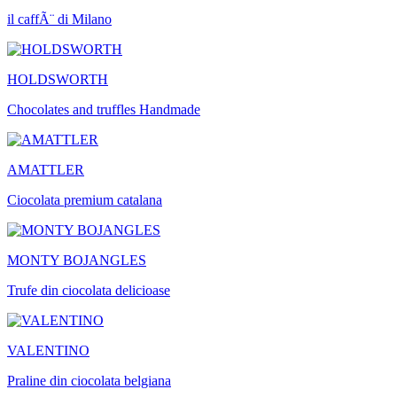
il caffÃ¨ di Milano
HOLDSWORTH
Chocolates and truffles Handmade
AMATTLER
Ciocolata premium catalana
MONTY BOJANGLES
Trufe din ciocolata delicioase
VALENTINO
Praline din ciocolata belgiana