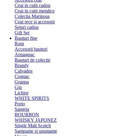
Ceai in cutii cadou
Ceai in cutii metalice
Colectia Mariposa
Ceai rece si accesorii
Seturi cadou
Gift Set
Bauturi fine
Rom
Accesorii bauturi
Armagnac
Bauturi de colectie
Brandy
Calvados
Cognac
Grappa
Gin
Lichior
WHITE SPIRITS
Porto
Sangria
BOURBON
WHISKY JAPONEZ
Single Malt Scotch
Sampanie si spumante