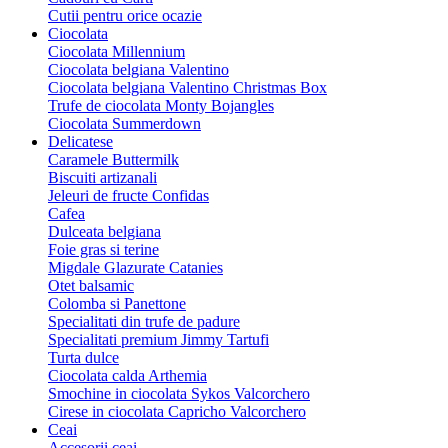
Cutii pentru orice ocazie
Ciocolata
Ciocolata Millennium
Ciocolata belgiana Valentino
Ciocolata belgiana Valentino Christmas Box
Trufe de ciocolata Monty Bojangles
Ciocolata Summerdown
Delicatese
Caramele Buttermilk
Biscuiti artizanali
Jeleuri de fructe Confidas
Cafea
Dulceata belgiana
Foie gras si terine
Migdale Glazurate Catanies
Otet balsamic
Colomba si Panettone
Specialitati din trufe de padure
Specialitati premium Jimmy Tartufi
Turta dulce
Ciocolata calda Arthemia
Smochine in ciocolata Sykos Valcorchero
Cirese in ciocolata Capricho Valcorchero
Ceai
Accesorii ceai