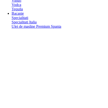
Vinuri
Vodca
Tequila
Bacanie
Specialitati
Specialitati Italia
Ulei de masline Premium Spania