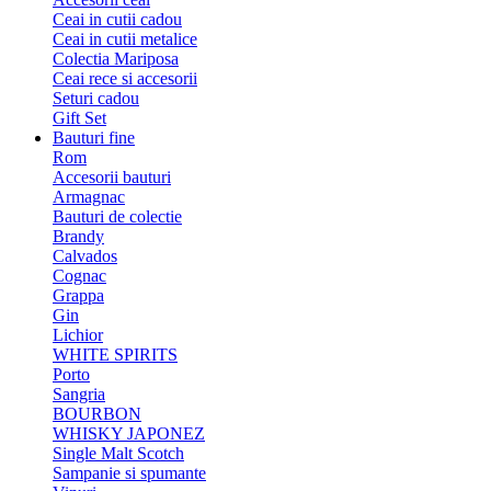
Ceai in cutii cadou
Ceai in cutii metalice
Colectia Mariposa
Ceai rece si accesorii
Seturi cadou
Gift Set
Bauturi fine
Rom
Accesorii bauturi
Armagnac
Bauturi de colectie
Brandy
Calvados
Cognac
Grappa
Gin
Lichior
WHITE SPIRITS
Porto
Sangria
BOURBON
WHISKY JAPONEZ
Single Malt Scotch
Sampanie si spumante