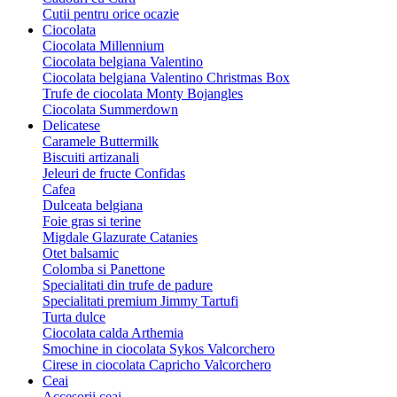
Cutii pentru orice ocazie
Ciocolata
Ciocolata Millennium
Ciocolata belgiana Valentino
Ciocolata belgiana Valentino Christmas Box
Trufe de ciocolata Monty Bojangles
Ciocolata Summerdown
Delicatese
Caramele Buttermilk
Biscuiti artizanali
Jeleuri de fructe Confidas
Cafea
Dulceata belgiana
Foie gras si terine
Migdale Glazurate Catanies
Otet balsamic
Colomba si Panettone
Specialitati din trufe de padure
Specialitati premium Jimmy Tartufi
Turta dulce
Ciocolata calda Arthemia
Smochine in ciocolata Sykos Valcorchero
Cirese in ciocolata Capricho Valcorchero
Ceai
Accesorii ceai