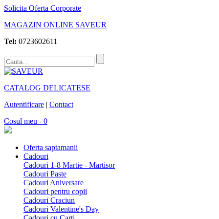
Solicita Oferta Corporate
MAGAZIN ONLINE SAVEUR
Tel:
0723602611
CATALOG DELICATESE
Autentificare
|
Contact
Cosul meu - 0
Oferta saptamanii
Cadouri
Cadouri 1-8 Martie - Martisor
Cadouri Paste
Cadouri Aniversare
Cadouri pentru copii
Cadouri Craciun
Cadouri Valentine's Day
Cadouri cu Carti