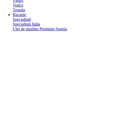
Vinuri
Vodca
Tequila
Bacanie
Specialitati
Specialitati Italia
Ulei de masline Premium Spania