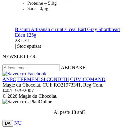
Proteine – 5,0g
Sare - 0,5g
Biscuiti Artizanali cu unt si ceai Earl Gray Shortbread
Eden 125g
28 LEI
|
Stoc epuizat
NEWSLETTER
ABONARE
ANPC
TERMENI SI CONDITII
CUM COMAND
Magie du Chocolat, CUI: RO21973341, Reg Com.:
J40/11979/2007
© 2026 Magie du Chocolat.
Ai peste 18 ani?
NU
DA