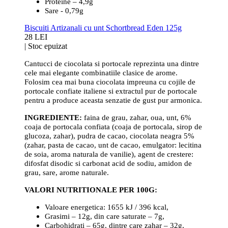
Proteine – 4,9g
Sare - 0,79g
Biscuiti Artizanali cu unt Schortbread Eden 125g
28 LEI
|
Stoc epuizat
Cantucci de ciocolata si portocale reprezinta una dintre
cele mai elegante combinatiile clasice de arome.
Folosim cea mai buna ciocolata impreuna cu cojile de
portocale confiate italiene si extractul pur de portocale
pentru a produce aceasta senzatie de gust pur armonica.
INGREDIENTE:
faina de grau, zahar, oua, unt, 6%
coaja de portocala confiata (coaja de portocala, sirop de
glucoza, zahar), pudra de cacao, ciocolata neagra 5%
(zahar, pasta de cacao, unt de cacao, emulgator: lecitina
de soia, aroma naturala de vanilie), agent de crestere:
difosfat disodic si carbonat acid de sodiu, amidon de
grau, sare, arome naturale.
VALORI NUTRITIONALE PER 100G:
Valoare energetica: 1655 kJ / 396 kcal,
Grasimi – 12g, din care saturate – 7g,
Carbohidrati – 65g, dintre care zahar – 32g,