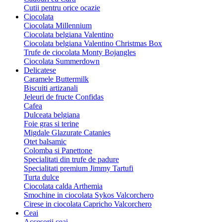
Cutii pentru orice ocazie
Ciocolata
Ciocolata Millennium
Ciocolata belgiana Valentino
Ciocolata belgiana Valentino Christmas Box
Trufe de ciocolata Monty Bojangles
Ciocolata Summerdown
Delicatese
Caramele Buttermilk
Biscuiti artizanali
Jeleuri de fructe Confidas
Cafea
Dulceata belgiana
Foie gras si terine
Migdale Glazurate Catanies
Otet balsamic
Colomba si Panettone
Specialitati din trufe de padure
Specialitati premium Jimmy Tartufi
Turta dulce
Ciocolata calda Arthemia
Smochine in ciocolata Sykos Valcorchero
Cirese in ciocolata Capricho Valcorchero
Ceai
Accesorii ceai