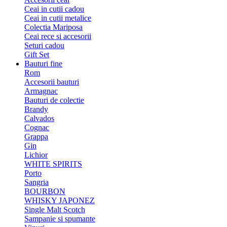
Ceai in cutii cadou
Ceai in cutii metalice
Colectia Mariposa
Ceai rece si accesorii
Seturi cadou
Gift Set
Bauturi fine
Rom
Accesorii bauturi
Armagnac
Bauturi de colectie
Brandy
Calvados
Cognac
Grappa
Gin
Lichior
WHITE SPIRITS
Porto
Sangria
BOURBON
WHISKY JAPONEZ
Single Malt Scotch
Sampanie si spumante