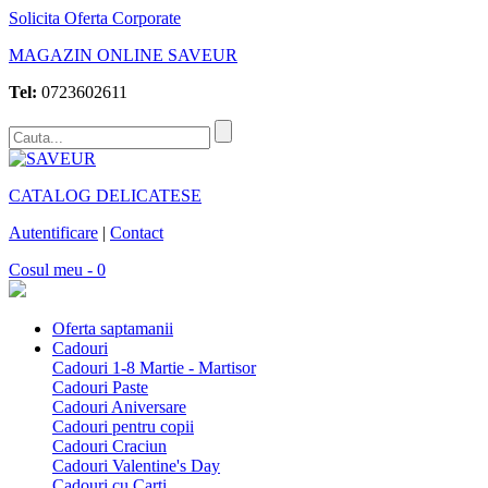
Solicita Oferta Corporate
MAGAZIN ONLINE SAVEUR
Tel:
0723602611
CATALOG DELICATESE
Autentificare
|
Contact
Cosul meu - 0
Oferta saptamanii
Cadouri
Cadouri 1-8 Martie - Martisor
Cadouri Paste
Cadouri Aniversare
Cadouri pentru copii
Cadouri Craciun
Cadouri Valentine's Day
Cadouri cu Carti