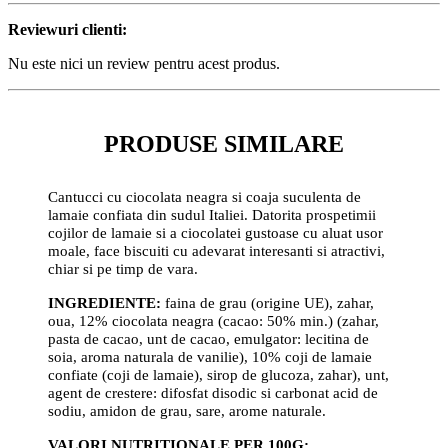
Reviewuri clienti:
Nu este nici un review pentru acest produs.
PRODUSE SIMILARE
Cantucci cu ciocolata neagra si coaja suculenta de
lamaie confiata din sudul Italiei. Datorita prospetimii
cojilor de lamaie si a ciocolatei gustoase cu aluat usor
moale, face biscuiti cu adevarat interesanti si atractivi,
chiar si pe timp de vara.
INGREDIENTE:
faina de grau (origine UE), zahar,
oua, 12% ciocolata neagra (cacao: 50% min.) (zahar,
pasta de cacao, unt de cacao, emulgator: lecitina de
soia, aroma naturala de vanilie), 10% coji de lamaie
confiate (coji de lamaie), sirop de glucoza, zahar), unt,
agent de crestere: difosfat disodic si carbonat acid de
sodiu, amidon de grau, sare, arome naturale.
VALORI NUTRITIONALE PER 100G: