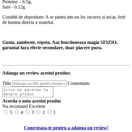
Proteine – 6.5g,
Sare - 0.12g
Conditii de depozitare: A se pastra intr-un loc racoros si uscat, ferit
de lumina directa a soarelui.
Gusta, zambeste, repeta. Asa functioneaza magia SFIZIO,
garantat fara efecte secundare, doar placere pura.
Adauga un review acestui produs:
Titlu
Comentariu
Acorda o nota acestui produs
Nu recomand
Excelent
5
4
3
2
1
Conecteaza-te pentru a adauga un review!