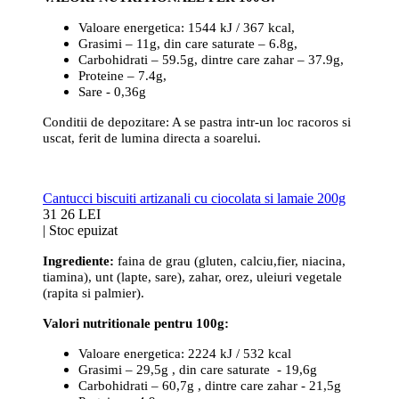
Valoare energetica: 1544 kJ / 367 kcal,
Grasimi – 11g, din care saturate – 6.8g,
Carbohidrati – 59.5g, dintre care zahar – 37.9g,
Proteine – 7.4g,
Sare - 0,36g
Conditii de depozitare: A se pastra intr-un loc racoros si
uscat, ferit de lumina directa a soarelui.
Cantucci biscuiti artizanali cu ciocolata si lamaie 200g
31
26 LEI
|
Stoc epuizat
Ingrediente:
faina de grau (gluten, calciu,fier, niacina,
tiamina), unt (lapte, sare), zahar, orez, uleiuri vegetale
(rapita si palmier).
Valori nutritionale pentru 100g:
Valoare energetica: 2224 kJ / 532 kcal
Grasimi – 29,5g , din care saturate - 19,6g
Carbohidrati – 60,7g , dintre care zahar - 21,5g