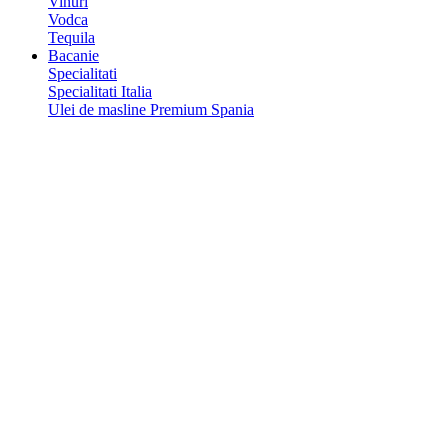
Vinuri
Vodca
Tequila
Bacanie
Specialitati
Specialitati Italia
Ulei de masline Premium Spania