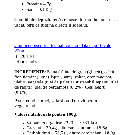
Proteine – 7g,
Sare - 0,135g
Conditii de depozitare: A se pastra intr-un loc racoros si
uscat, ferit de lumina directa a soarelui.
Cantucci biscuiti artizanali cu ciocolata si portocale
200g
31
26 LEI
|
Stoc epuizat
INGREDIENTE: Faina ( faina de grau (gluten), calciu,
fier, tiamina), unt ( lapte , sare), zahar, orez macinat,
uleiuri vegetale (ulei de palmier sustenabil separat, ulei
de rapita), ulei de bergamota (0,2%), Ceai negru
(0,1%).
Poate contine nuci, soia si ou. Potrivit pentru
vegetarieni.
Valori nutritionale pentru 100g:
Valoare energetica: 2220 kJ / 531 kcal
Grasimi – 30,4g , din care saturate - 18,6g
Carbohidrati – 58,5g , dintre care zahar - 18,9g