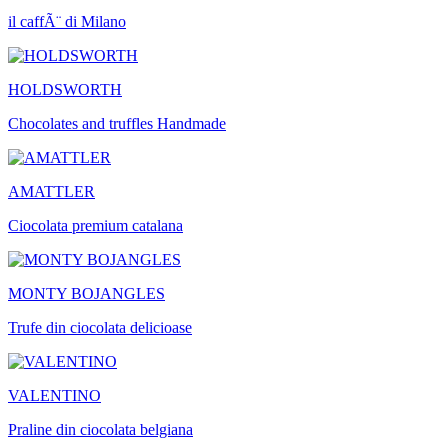
il caffÃ¨ di Milano
HOLDSWORTH
Chocolates and truffles Handmade
AMATTLER
Ciocolata premium catalana
MONTY BOJANGLES
Trufe din ciocolata delicioase
VALENTINO
Praline din ciocolata belgiana