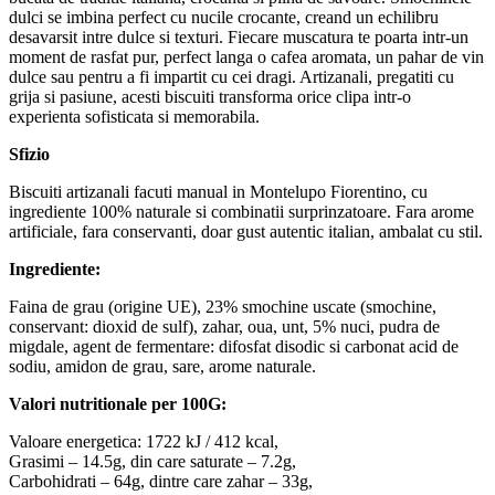
dulci se imbina perfect cu nucile crocante, creand un echilibru
desavarsit intre dulce si texturi. Fiecare muscatura te poarta intr-un
moment de rasfat pur, perfect langa o cafea aromata, un pahar de vin
dulce sau pentru a fi impartit cu cei dragi. Artizanali, pregatiti cu
grija si pasiune, acesti biscuiti transforma orice clipa intr-o
experienta sofisticata si memorabila.
Sfizio
Biscuiti artizanali facuti manual in Montelupo Fiorentino, cu
ingrediente 100% naturale si combinatii surprinzatoare. Fara arome
artificiale, fara conservanti, doar gust autentic italian, ambalat cu stil.
Ingrediente:
Faina de grau (origine UE), 23% smochine uscate (smochine,
conservant: dioxid de sulf), zahar, oua, unt, 5% nuci, pudra de
migdale, agent de fermentare: difosfat disodic si carbonat acid de
sodiu, amidon de grau, sare, arome naturale.
Valori nutritionale per 100G:
Valoare energetica: 1722 kJ / 412 kcal,
Grasimi – 14.5g, din care saturate – 7.2g,
Carbohidrati – 64g, dintre care zahar – 33g,