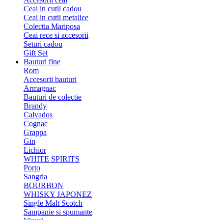
Ceai in cutii cadou
Ceai in cutii metalice
Colectia Mariposa
Ceai rece si accesorii
Seturi cadou
Gift Set
Bauturi fine
Rom
Accesorii bauturi
Armagnac
Bauturi de colectie
Brandy
Calvados
Cognac
Grappa
Gin
Lichior
WHITE SPIRITS
Porto
Sangria
BOURBON
WHISKY JAPONEZ
Single Malt Scotch
Sampanie si spumante