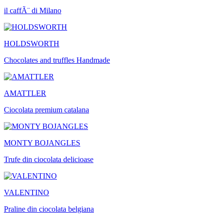
il caffÃ¨ di Milano
HOLDSWORTH
Chocolates and truffles Handmade
AMATTLER
Ciocolata premium catalana
MONTY BOJANGLES
Trufe din ciocolata delicioase
VALENTINO
Praline din ciocolata belgiana