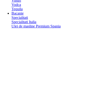
Vinuri
Vodca
Tequila
Bacanie
Specialitati
Specialitati Italia
Ulei de masline Premium Spania