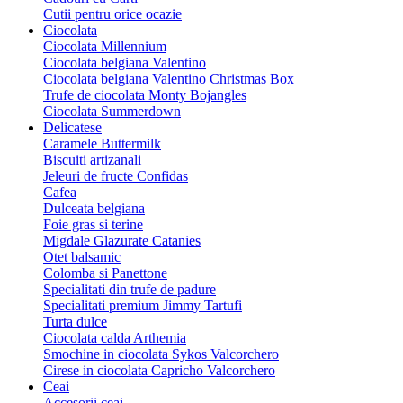
Cutii pentru orice ocazie
Ciocolata
Ciocolata Millennium
Ciocolata belgiana Valentino
Ciocolata belgiana Valentino Christmas Box
Trufe de ciocolata Monty Bojangles
Ciocolata Summerdown
Delicatese
Caramele Buttermilk
Biscuiti artizanali
Jeleuri de fructe Confidas
Cafea
Dulceata belgiana
Foie gras si terine
Migdale Glazurate Catanies
Otet balsamic
Colomba si Panettone
Specialitati din trufe de padure
Specialitati premium Jimmy Tartufi
Turta dulce
Ciocolata calda Arthemia
Smochine in ciocolata Sykos Valcorchero
Cirese in ciocolata Capricho Valcorchero
Ceai
Accesorii ceai