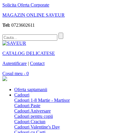
Solicita Oferta Corporate
MAGAZIN ONLINE SAVEUR
Tel:
0723602611
CATALOG DELICATESE
Autentificare
|
Contact
Cosul meu - 0
Oferta saptamanii
Cadouri
Cadouri 1-8 Martie - Martisor
Cadouri Paste
Cadouri Aniversare
Cadouri pentru copii
Cadouri Craciun
Cadouri Valentine's Day
Cadouri cu Carti