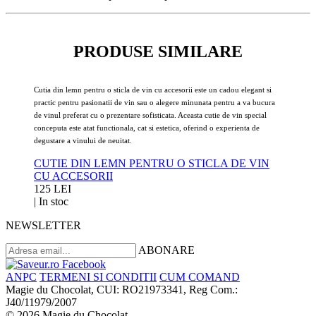
PRODUSE SIMILARE
Cutia din lemn pentru o sticla de vin cu accesorii este un cadou elegant si
practic pentru pasionatii de vin sau o alegere minunata pentru a va bucura
de vinul preferat cu o prezentare sofisticata. Aceasta cutie de vin special
conceputa este atat functionala, cat si estetica, oferind o experienta de
degustare a vinului de neuitat.
CUTIE DIN LEMN PENTRU O STICLA DE VIN
CU ACCESORII
125 LEI
|
In stoc
NEWSLETTER
ABONARE
ANPC
TERMENI SI CONDITII
CUM COMAND
Magie du Chocolat, CUI: RO21973341, Reg Com.:
J40/11979/2007
© 2026 Magie du Chocolat.