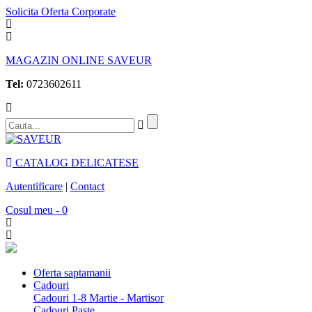
Solicita Oferta Corporate
MAGAZIN ONLINE SAVEUR
Tel:
0723602611
CATALOG DELICATESE
Autentificare
|
Contact
Cosul meu - 0
Oferta saptamanii
Cadouri
Cadouri 1-8 Martie - Martisor
Cadouri Paste