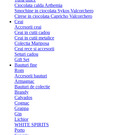
Ciocolata calda Arthemia
Smochine in ciocolata Sykos Valcorchero
Cirese in ciocolata Capricho Valcorchero
Ceai
Accesorii ceai
Ceai in cutii cadou
Ceai in cutii metalice
Colectia Mariposa
Ceai rece si accesorii
Seturi cadou
Gift Set
Bauturi fine
Rom
Accesorii bauturi
Armagnac
Bauturi de colectie
Brandy
Calvados
Cognac
Grappa
Gin
Lichior
WHITE SPIRITS
Porto