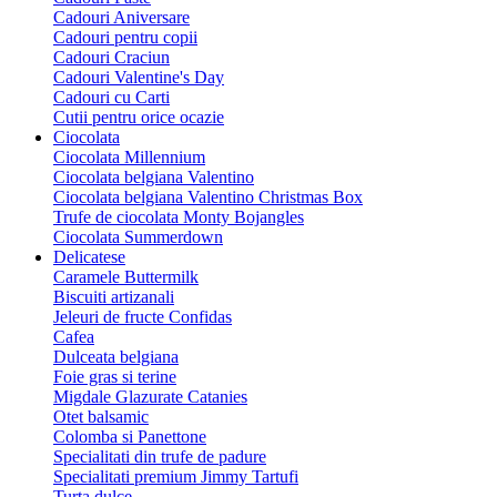
Cadouri Aniversare
Cadouri pentru copii
Cadouri Craciun
Cadouri Valentine's Day
Cadouri cu Carti
Cutii pentru orice ocazie
Ciocolata
Ciocolata Millennium
Ciocolata belgiana Valentino
Ciocolata belgiana Valentino Christmas Box
Trufe de ciocolata Monty Bojangles
Ciocolata Summerdown
Delicatese
Caramele Buttermilk
Biscuiti artizanali
Jeleuri de fructe Confidas
Cafea
Dulceata belgiana
Foie gras si terine
Migdale Glazurate Catanies
Otet balsamic
Colomba si Panettone
Specialitati din trufe de padure
Specialitati premium Jimmy Tartufi
Turta dulce