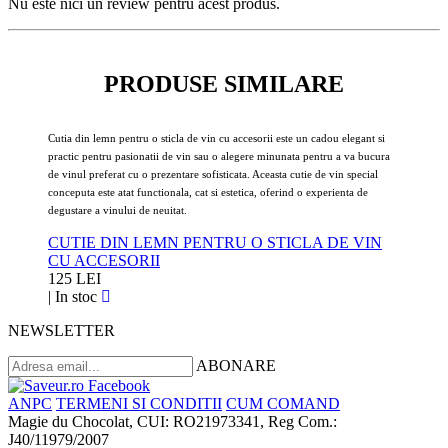
Nu este nici un review pentru acest produs.
PRODUSE SIMILARE
Cutia din lemn pentru o sticla de vin cu accesorii este un cadou elegant si
practic pentru pasionatii de vin sau o alegere minunata pentru a va bucura
de vinul preferat cu o prezentare sofisticata. Aceasta cutie de vin special
conceputa este atat functionala, cat si estetica, oferind o experienta de
degustare a vinului de neuitat.
CUTIE DIN LEMN PENTRU O STICLA DE VIN
CU ACCESORII
125 LEI
|
In stoc
NEWSLETTER
ABONARE
ANPC
TERMENI SI CONDITII
CUM COMAND
Magie du Chocolat, CUI: RO21973341, Reg Com.:
J40/11979/2007