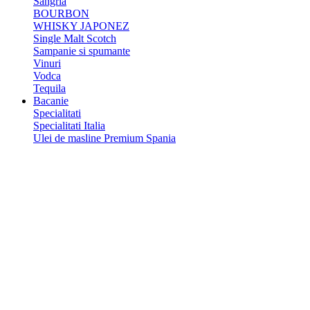
Sangria
BOURBON
WHISKY JAPONEZ
Single Malt Scotch
Sampanie si spumante
Vinuri
Vodca
Tequila
Bacanie
Specialitati
Specialitati Italia
Ulei de masline Premium Spania