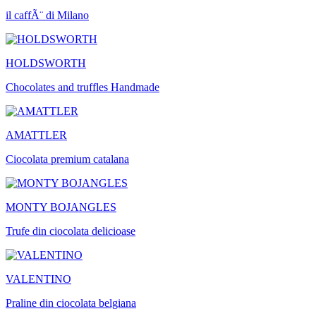
il caffÃ¨ di Milano
HOLDSWORTH
Chocolates and truffles Handmade
AMATTLER
Ciocolata premium catalana
MONTY BOJANGLES
Trufe din ciocolata delicioase
VALENTINO
Praline din ciocolata belgiana