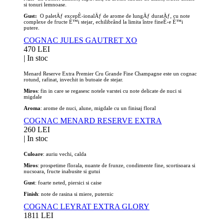
si tonuri lemnoase.
Gust:
O paletÄƒ excepÈ›ionalÄƒ de arome de lungÄƒ duratÄƒ, cu note
complexe de fructe È™i stejar, echilibrând la limita între fineÈ›e È™i
putere.
COGNAC JULES GAUTRET XO
470 LEI
|
In stoc
Menard Reserve Extra Premier Cru Grande Fine Champagne este un cognac
rotund, rafinat, invechit in butoaie de stejar.
Miros
: fin in care se regasesc notele varstei cu note delicate de nuci si
migdale
Aroma
: arome de nuci, alune, migdale cu un finisaj floral
COGNAC MENARD RESERVE EXTRA
260 LEI
|
In stoc
Culoare
: auriu vechi, calda
Miros
: prospetime florala, nuante de frunze, condimente fine, scortisoara si
nucsoara, fructe inabusite si gutui
Gust
: foarte neted, piersici si caise
Finish
: note de rasina si miere, puternic
COGNAC LEYRAT EXTRA GLORY
1811 LEI