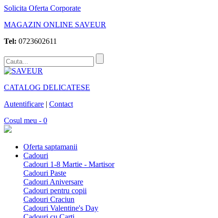
Solicita Oferta Corporate
MAGAZIN ONLINE SAVEUR
Tel:
0723602611
CATALOG DELICATESE
Autentificare
|
Contact
Cosul meu - 0
Oferta saptamanii
Cadouri
Cadouri 1-8 Martie - Martisor
Cadouri Paste
Cadouri Aniversare
Cadouri pentru copii
Cadouri Craciun
Cadouri Valentine's Day
Cadouri cu Carti