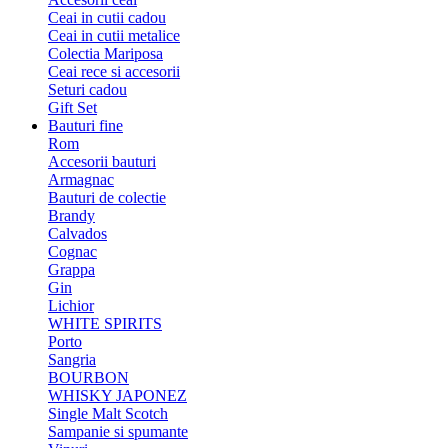
Ceai in cutii cadou
Ceai in cutii metalice
Colectia Mariposa
Ceai rece si accesorii
Seturi cadou
Gift Set
Bauturi fine
Rom
Accesorii bauturi
Armagnac
Bauturi de colectie
Brandy
Calvados
Cognac
Grappa
Gin
Lichior
WHITE SPIRITS
Porto
Sangria
BOURBON
WHISKY JAPONEZ
Single Malt Scotch
Sampanie si spumante