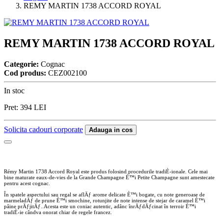
REMY MARTIN 1738 ACCORD ROYAL
REMY MARTIN 1738 ACCORD ROYAL
Categorie:
Cognac
Cod produs:
CEZ002100
In stoc
Pret:
394
LEI
Solicita cadouri corporate
Adauga in cos
Rémy Martin 1738 Accord Royal este produs folosind procedurile tradiÈ›ionale. Cele mai
bine maturate eaux-de-vies de la Grande Champagne È™i Petite Champagne sunt amestecate
pentru acest cognac.
În spatele aspectului sau regal se aflÄƒ arome delicate È™i bogate, cu note generoase de
marmeladÄƒ de prune È™i smochine, rotunjite de note intense de stejar de caramel È™i
pâine prÄƒjitÄƒ..Acesta este un coniac autentic, adânc înrÄƒdÄƒcinat în terroir È™i
tradiÈ›ie cândva onorat chiar de regele francez.