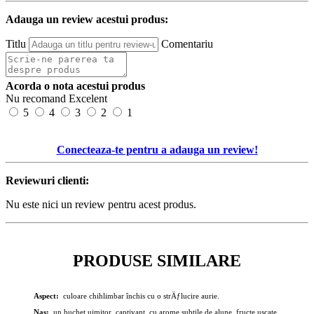
Adauga un review acestui produs:
Titlu
Comentariu
Acorda o nota acestui produs
Nu recomand
Excelent
5
4
3
2
1
Conecteaza-te pentru a adauga un review!
Reviewuri clienti:
Nu este nici un review pentru acest produs.
PRODUSE SIMILARE
Aspect:
culoare chihlimbar închis cu o strÄƒlucire aurie.
Nas:
un buchet uimitor, captivant, cu arome subtile de alune, fructe uscate