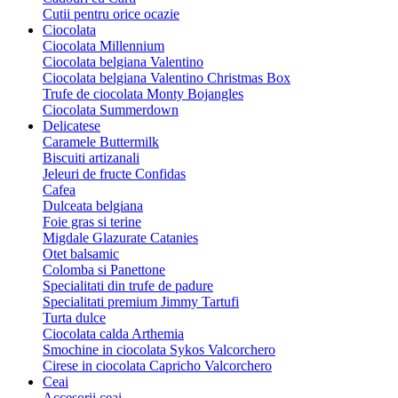
Cutii pentru orice ocazie
Ciocolata
Ciocolata Millennium
Ciocolata belgiana Valentino
Ciocolata belgiana Valentino Christmas Box
Trufe de ciocolata Monty Bojangles
Ciocolata Summerdown
Delicatese
Caramele Buttermilk
Biscuiti artizanali
Jeleuri de fructe Confidas
Cafea
Dulceata belgiana
Foie gras si terine
Migdale Glazurate Catanies
Otet balsamic
Colomba si Panettone
Specialitati din trufe de padure
Specialitati premium Jimmy Tartufi
Turta dulce
Ciocolata calda Arthemia
Smochine in ciocolata Sykos Valcorchero
Cirese in ciocolata Capricho Valcorchero
Ceai
Accesorii ceai