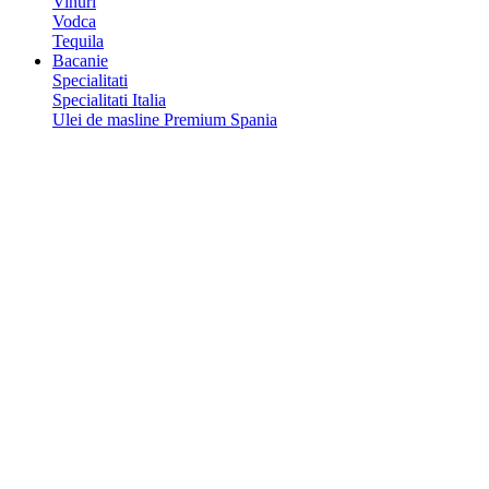
Vinuri
Vodca
Tequila
Bacanie
Specialitati
Specialitati Italia
Ulei de masline Premium Spania