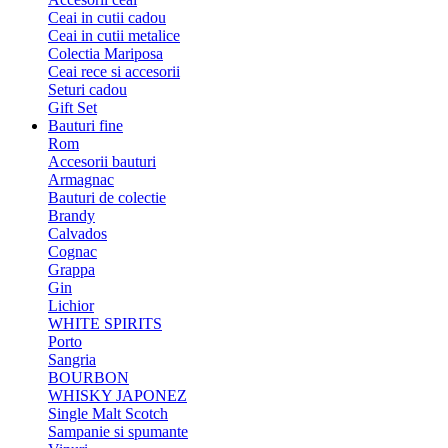
Ceai in cutii cadou
Ceai in cutii metalice
Colectia Mariposa
Ceai rece si accesorii
Seturi cadou
Gift Set
Bauturi fine
Rom
Accesorii bauturi
Armagnac
Bauturi de colectie
Brandy
Calvados
Cognac
Grappa
Gin
Lichior
WHITE SPIRITS
Porto
Sangria
BOURBON
WHISKY JAPONEZ
Single Malt Scotch
Sampanie si spumante