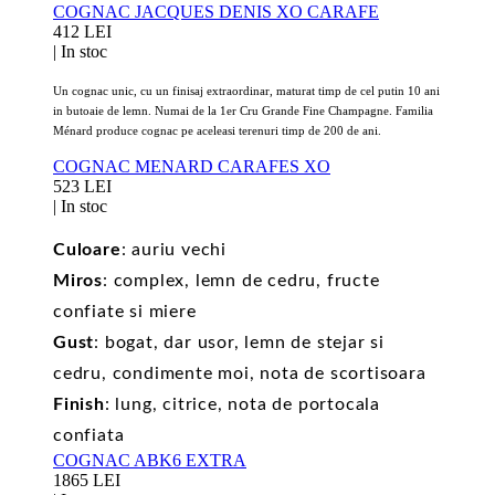
COGNAC JACQUES DENIS XO CARAFE
412 LEI
|
In stoc
Un cognac unic, cu un finisaj extraordinar, maturat timp de cel putin 10 ani
in butoaie de lemn. Numai de la 1er Cru Grande Fine Champagne. Familia
Ménard produce cognac pe aceleasi terenuri timp de 200 de ani.
COGNAC MENARD CARAFES XO
523 LEI
|
In stoc
Culoare
: auriu vechi
Miros
: complex, lemn de cedru, fructe
confiate si miere
Gust
: bogat, dar usor, lemn de stejar si
cedru, condimente moi, nota de scortisoara
Finish
: lung, citrice, nota de portocala
confiata
COGNAC ABK6 EXTRA
1865 LEI