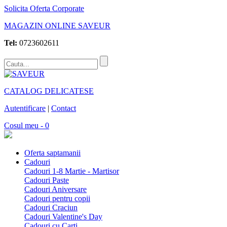
Solicita Oferta Corporate
MAGAZIN ONLINE SAVEUR
Tel:
0723602611
CATALOG DELICATESE
Autentificare
|
Contact
Cosul meu - 0
Oferta saptamanii
Cadouri
Cadouri 1-8 Martie - Martisor
Cadouri Paste
Cadouri Aniversare
Cadouri pentru copii
Cadouri Craciun
Cadouri Valentine's Day
Cadouri cu Carti