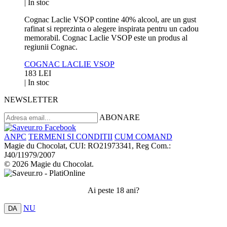
|
In stoc
Cognac Laclie VSOP contine 40% alcool, are un gust
rafinat si reprezinta o alegere inspirata pentru un cadou
memorabil. Cognac Laclie VSOP este un produs al
regiunii Cognac.
COGNAC LACLIE VSOP
183 LEI
|
In stoc
NEWSLETTER
ABONARE
ANPC
TERMENI SI CONDITII
CUM COMAND
Magie du Chocolat, CUI: RO21973341, Reg Com.:
J40/11979/2007
© 2026 Magie du Chocolat.
Ai peste 18 ani?
NU
DA