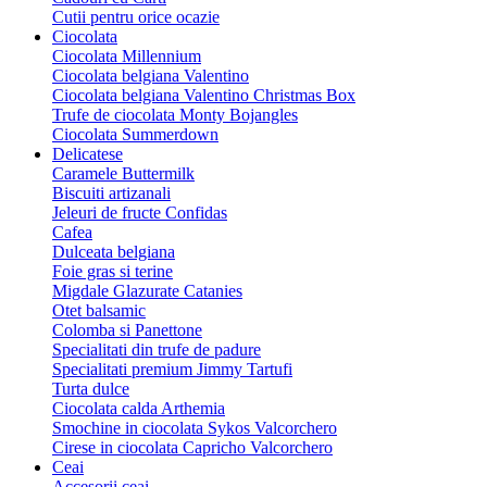
Cutii pentru orice ocazie
Ciocolata
Ciocolata Millennium
Ciocolata belgiana Valentino
Ciocolata belgiana Valentino Christmas Box
Trufe de ciocolata Monty Bojangles
Ciocolata Summerdown
Delicatese
Caramele Buttermilk
Biscuiti artizanali
Jeleuri de fructe Confidas
Cafea
Dulceata belgiana
Foie gras si terine
Migdale Glazurate Catanies
Otet balsamic
Colomba si Panettone
Specialitati din trufe de padure
Specialitati premium Jimmy Tartufi
Turta dulce
Ciocolata calda Arthemia
Smochine in ciocolata Sykos Valcorchero
Cirese in ciocolata Capricho Valcorchero
Ceai
Accesorii ceai