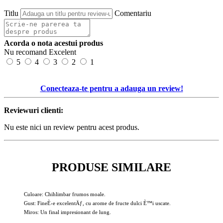
Titlu
Comentariu
Acorda o nota acestui produs
Nu recomand
Excelent
5
4
3
2
1
Conecteaza-te pentru a adauga un review!
Reviewuri clienti:
Nu este nici un review pentru acest produs.
PRODUSE SIMILARE
Culoare: Chihlimbar frumos moale.
Gust: FineÈ›e excelentÄƒ, cu arome de fructe dulci È™i uscate.
Miros: Un final impresionant de lung.