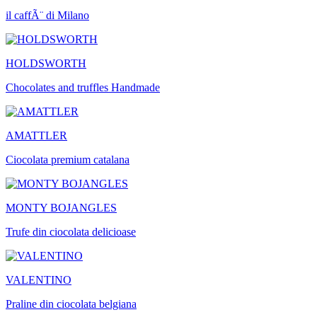
il caffÃ¨ di Milano
HOLDSWORTH
Chocolates and truffles Handmade
AMATTLER
Ciocolata premium catalana
MONTY BOJANGLES
Trufe din ciocolata delicioase
VALENTINO
Praline din ciocolata belgiana