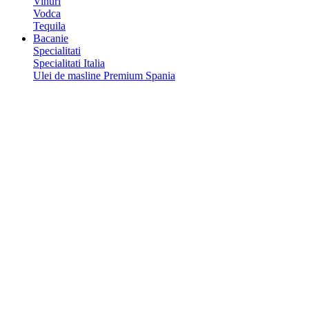
Vinuri
Vodca
Tequila
Bacanie
Specialitati
Specialitati Italia
Ulei de masline Premium Spania