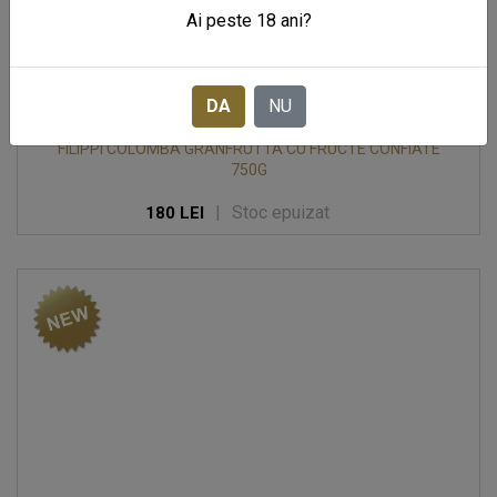
Ai peste 18 ani?
DA
NU
FILIPPI COLOMBA GRANFRUTTA CU FRUCTE CONFIATE
750G
|
Stoc epuizat
180 LEI