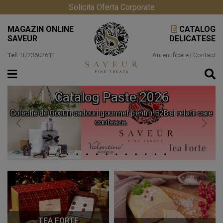
Solicita Oferta Corporate
MAGAZIN ONLINE
CATALOG
SAVEUR
DELICATESE
Tel:
0723602611
Autentificare
|
Contact
Catalog Paste 2026
Colectie de Cosuri cadouri gourmet pentru B2B si relatii care
conteaza.
TEA FORTE