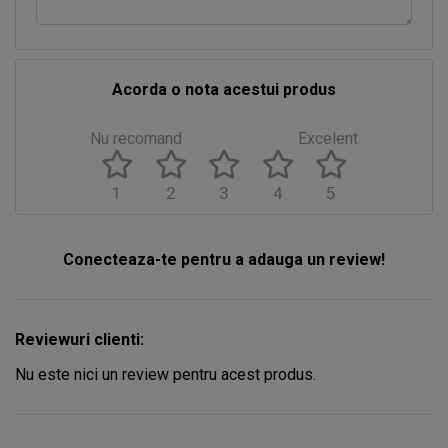
Acorda o nota acestui produs
Nu recomand
Excelent
1
2
3
4
5
Conecteaza-te pentru a adauga un review!
Reviewuri clienti:
Nu este nici un review pentru acest produs.