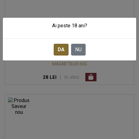
Ai peste 18 ani?
DA
NU
CUTIE CU 4 PRALINE BELGIENE VALENTINO FRENZY
MAGNETBOX 60G
|
In stoc
28 LEI