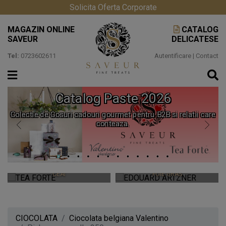
Solicita Oferta Corporate
MAGAZIN ONLINE
CATALOG
SAVEUR
DELICATESE
Tel:
0723602611
Autentificare
|
Contact
Catalog Paste 2026
Colectie de Cosuri cadouri gourmet pentru B2B si relatii care
conteaza.
TEA FORTE
EDOUARD ARTZNER
CEAIURI PREMIUM SI ACCESORII
CEAI
FOIE GRAS
CIOCOLATA
Ciocolata belgiana Valentino