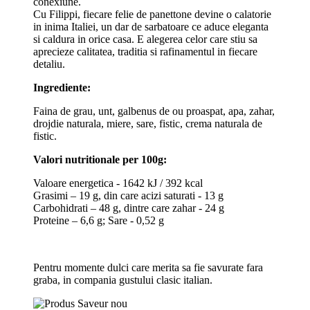
conexiune.
Cu Filippi, fiecare felie de panettone devine o calatorie
in inima Italiei, un dar de sarbatoare ce aduce eleganta
si caldura in orice casa. E alegerea celor care stiu sa
aprecieze calitatea, traditia si rafinamentul in fiecare
detaliu.
Ingrediente:
Faina de grau, unt, galbenus de ou proaspat, apa, zahar,
drojdie naturala, miere, sare, fistic, crema naturala de
fistic.
Valori nutritionale per 100g:
Valoare energetica - 1642 kJ / 392 kcal
Grasimi – 19 g, din care acizi saturati - 13 g
Carbohidrati – 48 g, dintre care zahar - 24 g
Proteine – 6,6 g; Sare - 0,52 g
Pentru momente dulci care merita sa fie savurate fara
graba, in compania gustului clasic italian.