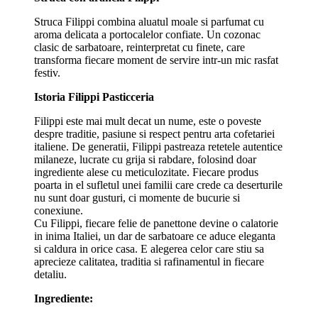
Struca Filippi combina aluatul moale si parfumat cu
aroma delicata a portocalelor confiate. Un cozonac
clasic de sarbatoare, reinterpretat cu finete, care
transforma fiecare moment de servire intr-un mic rasfat
festiv.
Istoria Filippi Pasticceria
Filippi este mai mult decat un nume, este o poveste
despre traditie, pasiune si respect pentru arta cofetariei
italiene. De generatii, Filippi pastreaza retetele autentice
milaneze, lucrate cu grija si rabdare, folosind doar
ingrediente alese cu meticulozitate. Fiecare produs
poarta in el sufletul unei familii care crede ca deserturile
nu sunt doar gusturi, ci momente de bucurie si
conexiune.
Cu Filippi, fiecare felie de panettone devine o calatorie
in inima Italiei, un dar de sarbatoare ce aduce eleganta
si caldura in orice casa. E alegerea celor care stiu sa
aprecieze calitatea, traditia si rafinamentul in fiecare
detaliu.
Ingrediente: