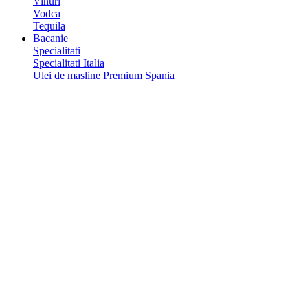
Vinuri
Vodca
Tequila
Bacanie
Specialitati
Specialitati Italia
Ulei de masline Premium Spania