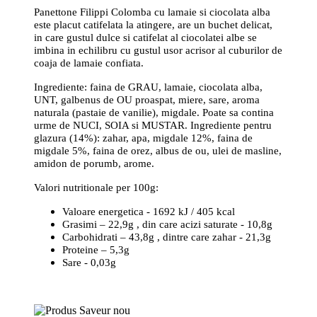
Panettone Filippi Colomba cu lamaie si ciocolata alba
este placut catifelata la atingere, are un buchet delicat,
in care gustul dulce si catifelat al ciocolatei albe se
imbina in echilibru cu gustul usor acrisor al cuburilor de
coaja de lamaie confiata.
Ingrediente: faina de GRAU, lamaie, ciocolata alba,
UNT, galbenus de OU proaspat, miere, sare, aroma
naturala (pastaie de vanilie), migdale. Poate sa contina
urme de NUCI, SOIA si MUSTAR. Ingrediente pentru
glazura (14%): zahar, apa, migdale 12%, faina de
migdale 5%, faina de orez, albus de ou, ulei de masline,
amidon de porumb, arome.
Valori nutritionale per 100g:
Valoare energetica - 1692 kJ / 405 kcal
Grasimi – 22,9g , din care acizi saturate - 10,8g
Carbohidrati – 43,8g , dintre care zahar - 21,3g
Proteine – 5,3g
Sare - 0,03g