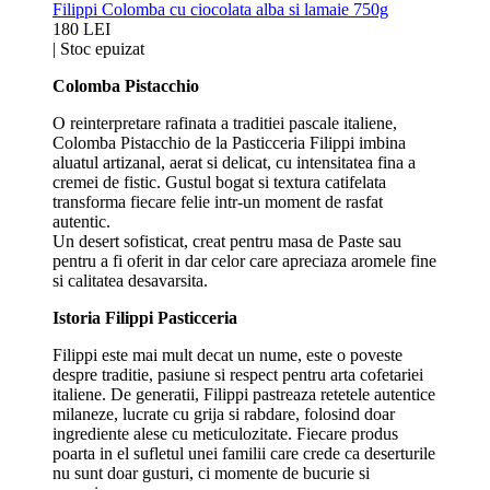
Filippi Colomba cu ciocolata alba si lamaie 750g
180 LEI
|
Stoc epuizat
Colomba Pistacchio
O reinterpretare rafinata a traditiei pascale italiene,
Colomba Pistacchio de la Pasticceria Filippi imbina
aluatul artizanal, aerat si delicat, cu intensitatea fina a
cremei de fistic. Gustul bogat si textura catifelata
transforma fiecare felie intr-un moment de rasfat
autentic.
Un desert sofisticat, creat pentru masa de Paste sau
pentru a fi oferit in dar celor care apreciaza aromele fine
si calitatea desavarsita.
Istoria Filippi Pasticceria
Filippi este mai mult decat un nume, este o poveste
despre traditie, pasiune si respect pentru arta cofetariei
italiene. De generatii, Filippi pastreaza retetele autentice
milaneze, lucrate cu grija si rabdare, folosind doar
ingrediente alese cu meticulozitate. Fiecare produs
poarta in el sufletul unei familii care crede ca deserturile
nu sunt doar gusturi, ci momente de bucurie si