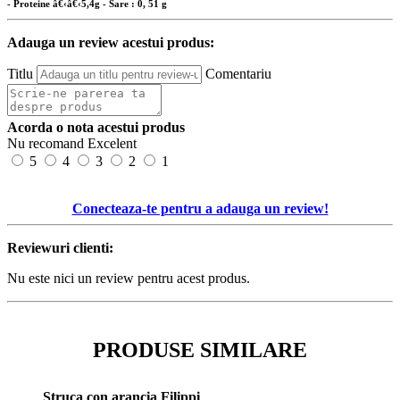
- Proteine â€‹â€‹5,4g - Sare : 0, 51 g
Adauga un review acestui produs:
Titlu
Comentariu
Acorda o nota acestui produs
Nu recomand
Excelent
5
4
3
2
1
Conecteaza-te pentru a adauga un review!
Reviewuri clienti:
Nu este nici un review pentru acest produs.
PRODUSE SIMILARE
Struca con arancia Filippi