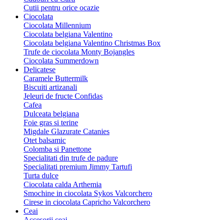
Cutii pentru orice ocazie
Ciocolata
Ciocolata Millennium
Ciocolata belgiana Valentino
Ciocolata belgiana Valentino Christmas Box
Trufe de ciocolata Monty Bojangles
Ciocolata Summerdown
Delicatese
Caramele Buttermilk
Biscuiti artizanali
Jeleuri de fructe Confidas
Cafea
Dulceata belgiana
Foie gras si terine
Migdale Glazurate Catanies
Otet balsamic
Colomba si Panettone
Specialitati din trufe de padure
Specialitati premium Jimmy Tartufi
Turta dulce
Ciocolata calda Arthemia
Smochine in ciocolata Sykos Valcorchero
Cirese in ciocolata Capricho Valcorchero
Ceai
Accesorii ceai