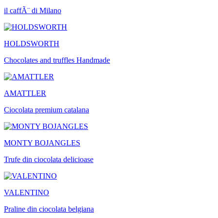
il caffÃ¨ di Milano
HOLDSWORTH
Chocolates and truffles Handmade
AMATTLER
Ciocolata premium catalana
MONTY BOJANGLES
Trufe din ciocolata delicioase
VALENTINO
Praline din ciocolata belgiana