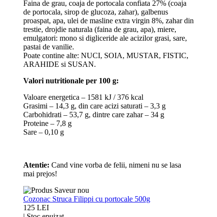
Faina de grau, coaja de portocala confiata 27% (coaja
de portocala, sirop de glucoza, zahar), galbenus
proaspat, apa, ulei de masline extra virgin 8%, zahar din
trestie, drojdie naturala (faina de grau, apa), miere,
emulgatori: mono si digliceride ale acizilor grasi, sare,
pastai de vanilie.
Poate contine alte: NUCI, SOIA, MUSTAR, FISTIC,
ARAHIDE si SUSAN.
Valori nutritionale per 100 g:
Valoare energetica – 1581 kJ / 376 kcal
Grasimi – 14,3 g, din care acizi saturati – 3,3 g
Carbohidrati – 53,7 g, dintre care zahar – 34 g
Proteine – 7,8 g
Sare – 0,10 g
Atentie:
Cand vine vorba de felii, nimeni nu se lasa
mai prejos!
Cozonac Struca Filippi cu portocale 500g
125 LEI
|
Stoc epuizat