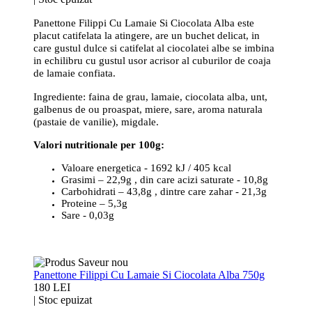
Panettone Filippi Cu Lamaie Si Ciocolata Alba este
placut catifelata la atingere, are un buchet delicat, in
care gustul dulce si catifelat al ciocolatei albe se imbina
in echilibru cu gustul usor acrisor al cuburilor de coaja
de lamaie confiata.
Ingrediente: faina de grau, lamaie, ciocolata alba, unt,
galbenus de ou proaspat, miere, sare, aroma naturala
(pastaie de vanilie), migdale.
Valori nutritionale per 100g:
Valoare energetica - 1692 kJ / 405 kcal
Grasimi – 22,9g , din care acizi saturate - 10,8g
Carbohidrati – 43,8g , dintre care zahar - 21,3g
Proteine – 5,3g
Sare - 0,03g
Panettone Filippi Cu Lamaie Si Ciocolata Alba 750g
180 LEI
|
Stoc epuizat