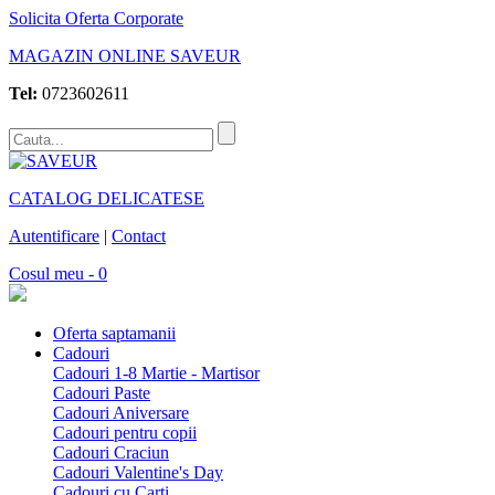
Solicita Oferta Corporate
MAGAZIN ONLINE SAVEUR
Tel:
0723602611
CATALOG DELICATESE
Autentificare
|
Contact
Cosul meu - 0
Oferta saptamanii
Cadouri
Cadouri 1-8 Martie - Martisor
Cadouri Paste
Cadouri Aniversare
Cadouri pentru copii
Cadouri Craciun
Cadouri Valentine's Day
Cadouri cu Carti