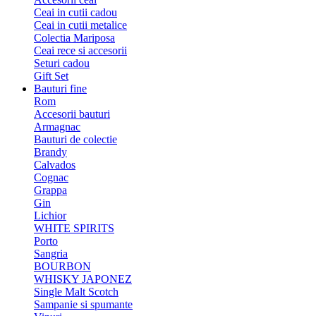
Ceai in cutii cadou
Ceai in cutii metalice
Colectia Mariposa
Ceai rece si accesorii
Seturi cadou
Gift Set
Bauturi fine
Rom
Accesorii bauturi
Armagnac
Bauturi de colectie
Brandy
Calvados
Cognac
Grappa
Gin
Lichior
WHITE SPIRITS
Porto
Sangria
BOURBON
WHISKY JAPONEZ
Single Malt Scotch
Sampanie si spumante