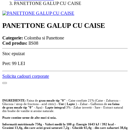
PANETTONE GALUP CU CAISE
PANETTONE GALUP CU CAISE
Categorie:
Colomba si Panettone
Cod produs:
IlS08
Stoc epuizat
Pret:
99
LEI
Solicita cadouri corporate
INGREDIENTE:
Faina de
grau moale tip "0"
- Caise confiate 21% (Caise - Zaharoza -
Glucoza / sirop de fructoza - acid citric) -
Unt
(
Lapte
) - Zahar - Galbenus de
ou faina
de
grau moale tip "0"
- Apa) -
Lapte integral
3% - Zahar invertit - Sare - Extract natural
din boabe de vanilie si arome naturale.
Poate contine urme de alte nuci si soia.
Informatii nutritionale 750g -
Valori medii la 100 g:
Energie 1643 kJ / 392 kcal -
Grasimi 13,4g, din care acizi grasi saturati 7,2g - Glucide 65,4g - din care zaharuri 38,6g