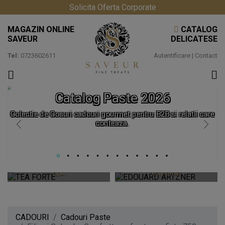
Solicita Oferta Corporate
MAGAZIN ONLINE
CATALOG
SAVEUR
DELICATESE
Tel:
0723602611
Autentificare
|
Contact
Catalog Paste 2026
Colectie de Cosuri cadouri gourmet pentru B2B si relatii care
conteaza.
TEA FORTE
EDOUARD ARTZNER
CEAIURI PREMIUM SI ACCESORII
CEAI
FOIE GRAS
CADOURI
Cadouri Paste