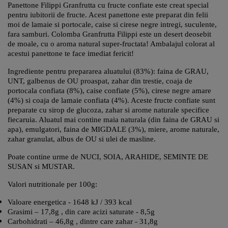
Panettone Filippi Granfrutta cu fructe confiate este creat special
pentru iubitorii de fructe. Acest panettone este preparat din felii
moi de lamaie si portocale, caise si cirese negre intregi, suculente,
fara samburi. Colomba Granfrutta Filippi este un desert deosebit
de moale, cu o aroma natural super-fructata! Ambalajul colorat al
acestui panettone te face imediat fericit!
Ingrediente pentru prepararea aluatului (83%): faina de GRAU,
UNT, galbenus de OU proaspat, zahar din trestie, coaja de
portocala confiata (8%), caise confiate (5%), cirese negre amare
(4%) si coaja de lamaie confiata (4%). Aceste fructe confiate sunt
preparate cu sirop de glucoza, zahar si arome naturale specifice
fiecaruia. Aluatul mai contine maia naturala (din faina de GRAU si
apa), emulgatori, faina de MIGDALE (3%), miere, arome naturale,
zahar granulat, albus de OU si ulei de masline.
Poate contine urme de NUCI, SOIA, ARAHIDE, SEMINTE DE
SUSAN si MUSTAR.
Valori nutritionale per 100g:
Valoare energetica - 1648 kJ / 393 kcal
Grasimi – 17,8g , din care acizi saturate - 8,5g
Carbohidrati – 46,8g , dintre care zahar - 31,8g