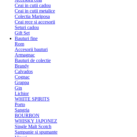
Ceai in cutii cadou
Ceai in cutii metalice
Colectia Mariposa
Ceai rece si accesorii
Seturi cadou
Gift Set
Bauturi fine
Rom
Accesorii bauturi
Armagnac
Bauturi de colectie
Brandy
Calvados
Cognac
Grappa
Gin
Lichior
WHITE SPIRITS
Porto
Sangria
BOURBON
WHISKY JAPONEZ
Single Malt Scotch
Sampanie si spumante