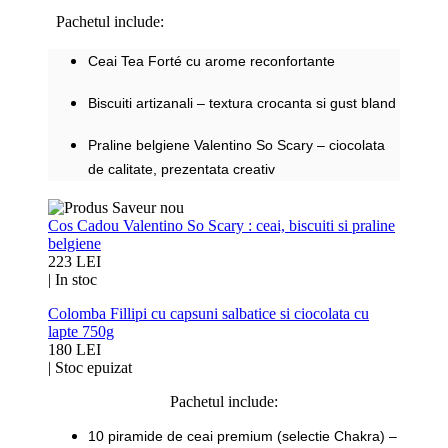
Pachetul include:
Ceai Tea Forté cu arome reconfortante
Biscuiti artizanali – textura crocanta si gust bland
Praline belgiene Valentino So Scary – ciocolata
de calitate, prezentata creativ
Cos Cadou Valentino So Scary : ceai, biscuiti si praline
belgiene
223 LEI
|
In stoc
Colomba Fillipi cu capsuni salbatice si ciocolata cu
lapte 750g
180 LEI
|
Stoc epuizat
Pachetul include:
10 piramide de ceai premium
(selectie Chakra) –