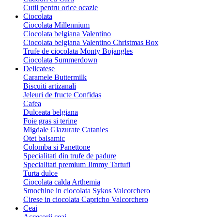
Cutii pentru orice ocazie
Ciocolata
Ciocolata Millennium
Ciocolata belgiana Valentino
Ciocolata belgiana Valentino Christmas Box
Trufe de ciocolata Monty Bojangles
Ciocolata Summerdown
Delicatese
Caramele Buttermilk
Biscuiti artizanali
Jeleuri de fructe Confidas
Cafea
Dulceata belgiana
Foie gras si terine
Migdale Glazurate Catanies
Otet balsamic
Colomba si Panettone
Specialitati din trufe de padure
Specialitati premium Jimmy Tartufi
Turta dulce
Ciocolata calda Arthemia
Smochine in ciocolata Sykos Valcorchero
Cirese in ciocolata Capricho Valcorchero
Ceai
Accesorii ceai