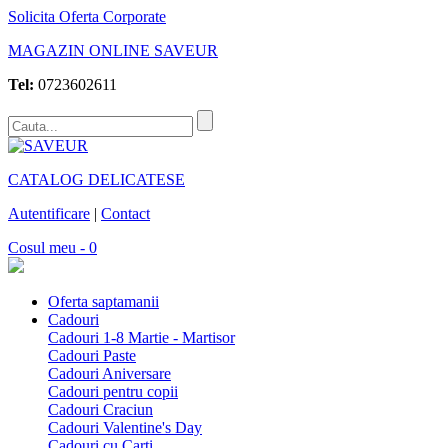
Solicita Oferta Corporate
MAGAZIN ONLINE SAVEUR
Tel:
0723602611
CATALOG DELICATESE
Autentificare
|
Contact
Cosul meu - 0
Oferta saptamanii
Cadouri
Cadouri 1-8 Martie - Martisor
Cadouri Paste
Cadouri Aniversare
Cadouri pentru copii
Cadouri Craciun
Cadouri Valentine's Day
Cadouri cu Carti