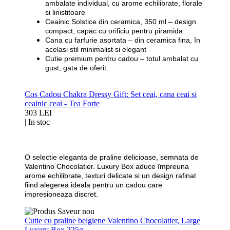
ambalate individual, cu arome echilibrate, florale
si linistitoare
Ceainic Solstice din ceramica
, 350 ml – design
compact, capac cu orificiu pentru piramida
Cana cu farfurie asortata
– din ceramica fina, în
acelasi stil minimalist si elegant
Cutie premium pentru cadou
– totul ambalat cu
gust, gata de oferit.
Cos Cadou Chakra Dressy Gift: Set ceai, cana ceai si
ceainic ceai - Tea Forte
303 LEI
|
In stoc
O selectie eleganta de praline delicioase, semnata de
Valentino Chocolatier
. Luxury Box aduce împreuna
arome echilibrate, texturi delicate si un design rafinat
fiind alegerea ideala pentru un cadou care
impresioneaza discret.
Cutie cu praline belgiene Valentino Chocolatier, Large
Luxury Box 225g