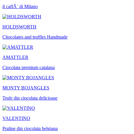
il caffÃ¨ di Milano
HOLDSWORTH
Chocolates and truffles Handmade
AMATTLER
Ciocolata premium catalana
MONTY BOJANGLES
Trufe din ciocolata delicioase
VALENTINO
Praline din ciocolata belgiana