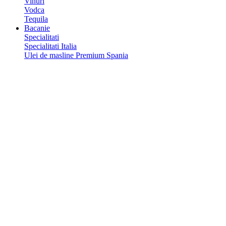
Vinuri
Vodca
Tequila
Bacanie
Specialitati
Specialitati Italia
Ulei de masline Premium Spania