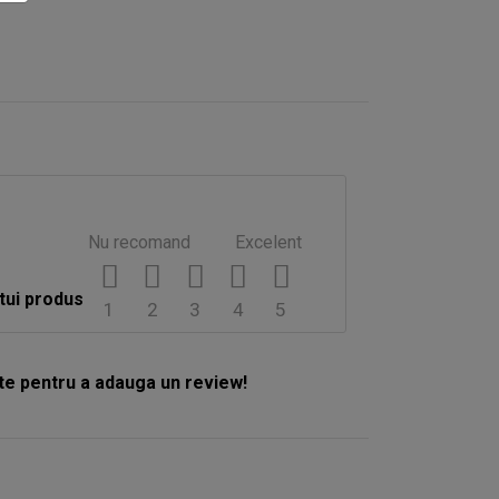
Nu recomand
Excelent
tui produs
1
2
3
4
5
e pentru a adauga un review!