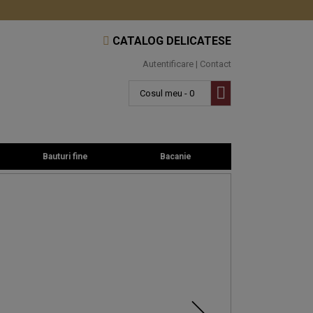
CATALOG DELICATESE
Autentificare
|
Contact
Cosul meu - 0
Bauturi fine
Bacanie