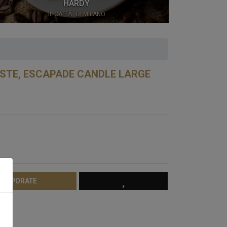
HARDY
IL CAFFÃ¨ DI MILANO
STE, ESCAPADE CANDLE LARGE
 CORPORATE