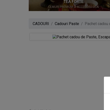
0
TEA FORTE
CEAIURI PREMIUM SI ACCESORII CEAI
CADOURI
Cadouri Paste
Pachet cadou 