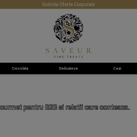
Solicita Oferta Corporate
Ciocolata
Delicatese
Ceai
ourmet pentru B2B si relatii care conteaza.