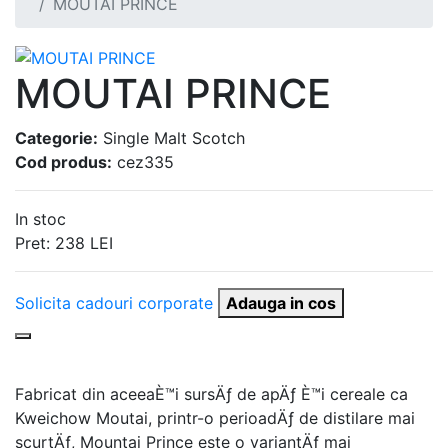
MOUTAI PRINCE
MOUTAI PRINCE
Categorie:
Single Malt Scotch
Cod produs:
cez335
In stoc
Pret:
238
LEI
Solicita cadouri corporate
Adauga in cos
Fabricat din aceeaÈ™i sursÄƒ de apÄƒ È™i cereale ca
Kweichow Moutai, printr-o perioadÄƒ de distilare mai
scurtÄƒ, Mountai Prince este o variantÄƒ mai