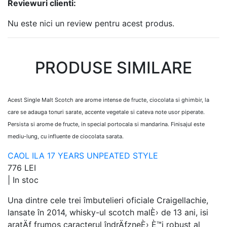
Reviewuri clienti:
Nu este nici un review pentru acest produs.
PRODUSE SIMILARE
Acest Single Malt Scotch are arome intense de fructe, ciocolata si ghimbir, la
care se adauga tonuri sarate, accente vegetale si cateva note usor piperate.
Persista si arome de fructe, in special portocala si mandarina. Finisajul este
mediu-lung, cu influente de ciocolata sarata.
CAOL ILA 17 YEARS UNPEATED STYLE
776 LEI
|
In stoc
Una dintre cele trei îmbutelieri oficiale Craigellachie,
lansate în 2014, whisky-ul scotch malÈ› de 13 ani, isi
aratÄƒ frumos caracterul îndrÄƒzneÈ› È™i robust al