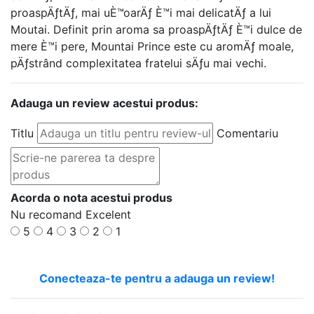
proaspÄƒtÄƒ, mai uÈ™oarÄƒ È™i mai delicatÄƒ a lui
Moutai. Definit prin aroma sa proaspÄƒtÄƒ È™i dulce de
mere È™i pere, Mountai Prince este cu aromÄƒ moale,
pÄƒstrând complexitatea fratelui sÄƒu mai vechi.
Adauga un review acestui produs:
Titlu
Comentariu
Acorda o nota acestui produs
Nu recomand
Excelent
5
4
3
2
1
Conecteaza-te pentru a adauga un review!