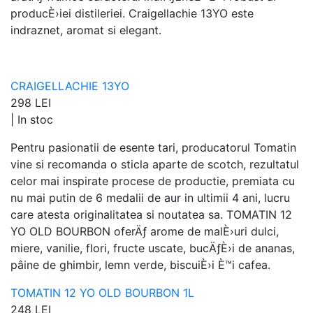
producÈ›iei distileriei. Craigellachie 13YO este
indraznet, aromat si elegant.
CRAIGELLACHIE 13YO
298 LEI
|
In stoc
Pentru pasionatii de esente tari, producatorul Tomatin
vine si recomanda o sticla aparte de scotch, rezultatul
celor mai inspirate procese de productie, premiata cu
nu mai putin de 6 medalii de aur in ultimii 4 ani, lucru
care atesta originalitatea si noutatea sa. TOMATIN 12
YO OLD BOURBON oferÄƒ arome de malÈ›uri dulci,
miere, vanilie, flori, fructe uscate, bucÄƒÈ›i de ananas,
pâine de ghimbir, lemn verde, biscuiÈ›i È™i cafea.
TOMATIN 12 YO OLD BOURBON 1L
248 LEI