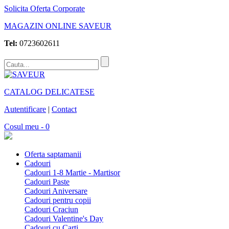
Solicita Oferta Corporate
MAGAZIN ONLINE SAVEUR
Tel:
0723602611
CATALOG DELICATESE
Autentificare
|
Contact
Cosul meu - 0
Oferta saptamanii
Cadouri
Cadouri 1-8 Martie - Martisor
Cadouri Paste
Cadouri Aniversare
Cadouri pentru copii
Cadouri Craciun
Cadouri Valentine's Day
Cadouri cu Carti