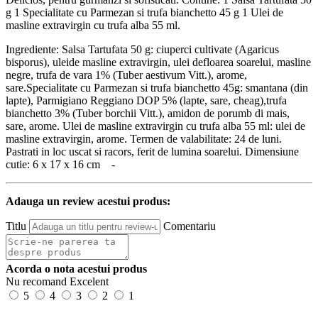
g 1 Specialitate cu Parmezan si trufa bianchetto 45 g 1 Ulei de
masline extravirgin cu trufa alba 55 ml.
Ingrediente: Salsa Tartufata 50 g: ciuperci cultivate (Agaricus
bisporus), uleide masline extravirgin, ulei defloarea soarelui, masline
negre, trufa de vara 1% (Tuber aestivum Vitt.), arome,
sare.Specialitate cu Parmezan si trufa bianchetto 45g: smantana (din
lapte), Parmigiano Reggiano DOP 5% (lapte, sare, cheag),trufa
bianchetto 3% (Tuber borchii Vitt.), amidon de porumb di mais,
sare, arome. Ulei de masline extravirgin cu trufa alba 55 ml: ulei de
masline extravirgin, arome. Termen de valabilitate: 24 de luni.
Pastrati in loc uscat si racors, ferit de lumina soarelui. Dimensiune
cutie: 6 x 17 x 16 cm -
Adauga un review acestui produs:
Titlu
Comentariu
Acorda o nota acestui produs
Nu recomand
Excelent
5
4
3
2
1