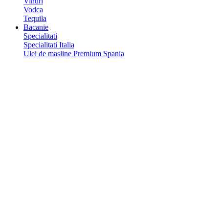
Vinuri
Vodca
Tequila
Bacanie
Specialitati
Specialitati Italia
Ulei de masline Premium Spania