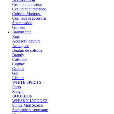
Ceai in cutii cadou
Ceai in cutii metalice
Colectia Mariposa
Ceai rece si accesorii
Seturi cadou
Gift Set
Bauturi fine
Rom
Accesorii bauturi
Armagnac
Bauturi de colectie
Brandy
Calvados
Cognac
Grappa
Gin
Lichior
WHITE SPIRITS
Porto
Sangria
BOURBON
WHISKY JAPONEZ
Single Malt Scotch
Sampanie si spumante