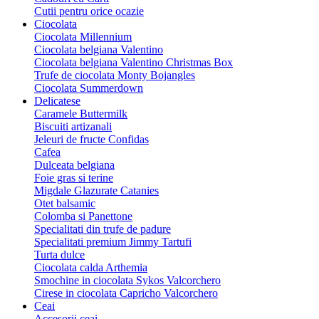
Cutii pentru orice ocazie
Ciocolata
Ciocolata Millennium
Ciocolata belgiana Valentino
Ciocolata belgiana Valentino Christmas Box
Trufe de ciocolata Monty Bojangles
Ciocolata Summerdown
Delicatese
Caramele Buttermilk
Biscuiti artizanali
Jeleuri de fructe Confidas
Cafea
Dulceata belgiana
Foie gras si terine
Migdale Glazurate Catanies
Otet balsamic
Colomba si Panettone
Specialitati din trufe de padure
Specialitati premium Jimmy Tartufi
Turta dulce
Ciocolata calda Arthemia
Smochine in ciocolata Sykos Valcorchero
Cirese in ciocolata Capricho Valcorchero
Ceai
Accesorii ceai