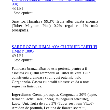
90g
43 LEI
|
Stoc epuizat
Sare roz Himalaya 99,3% Trufa alba uscata aromata
(Tuber Magnum Pico) 0,2% (egal cu 1% trufa
proaspata).
SARE ROZ DE HIMALAYA CU TRUFE TARTUFI
JIMMY 100G
49 LEI
|
Stoc epuizat
Faimoasa branza albastra este perfecta pentru a fi
asociata cu gustul atemporal al Trufei de vara. Cu o
consistenta cremoasa si un gust puternic tipic
Gorgonzola. Caseta cu detalii albastre va da o nota
sugestiva liniei dvs.
Ingrediente:
Crema proaspata, Gorgonzola 20% (lapte,
fermenti lactici, sare, cheag, mucegaiuri selectate),
Lapte, Unt, Trufa de vara 3% (Tuber aestivum Vittad),
Amidon de porumb, Lecitina de floarea soarelui,