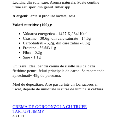
Lecitina din soia, sare, Aroma naturala. Poate contine
urme sau spori din genul Tuber spp.
Alergeni:
lapte si produse lactate, soia.
Valori nutritive (100g):
Valoarea energetica - 1427 Kj/ 341Kcal
Grasime - 30,6g, din care saturate - 14,5g
Carbohidrati - 5,2g, din care zahar - 0,6g
Proteine - â€‹â€‹11g
Fibra - 0,2g
Sare - 1,1g
Utilizare: Ideal pentru crema de risotto sau ca baza
fierbinte pentru feluri principale de carne. Se recomanda
aproximativ 45g de persoana.
Mod de depozitare: A se pastra intr-un loc racoros si
uscat, departe de umiditate si surse de lumina si caldura.
CREMA DE GORGONZOLA CU TRUFE
TARTUFI JIMMY
43 LEI