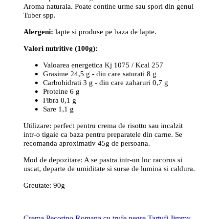
Aroma naturala. Poate contine urme sau spori din genul
Tuber spp.
Alergeni:
lapte si produse pe baza de lapte.
Valori nutritive (100g):
Valoarea energetica Kj 1075 / Kcal 257
Grasime 24,5 g - din care saturati 8 g
Carbohidrati 3 g - din care zaharuri 0,7 g
Proteine 6 g
Fibra 0,1 g
Sare 1,1 g
Utilizare: perfect pentru crema de risotto sau incalzit
intr-o tigaie ca baza pentru preparatele din carne. Se
recomanda aproximativ 45g de persoana.
Mod de depozitare: A se pastra intr-un loc racoros si
uscat, departe de umiditate si surse de lumina si caldura.
Greutate: 90g
Crema Pecorino Romana cu trufe negre Tartufi Jimmy