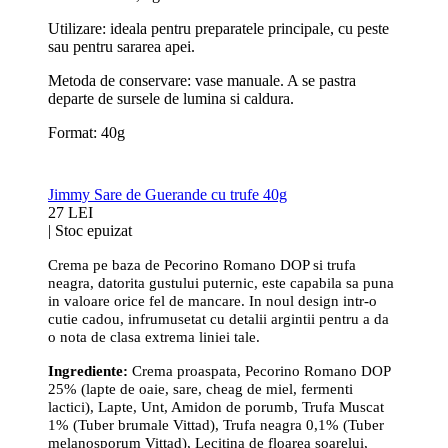
Utilizare: ideala pentru preparatele principale, cu peste
sau pentru sararea apei.
Metoda de conservare: vase manuale. A se pastra
departe de sursele de lumina si caldura.
Format: 40g
Jimmy Sare de Guerande cu trufe 40g
27 LEI
|
Stoc epuizat
Crema pe baza de Pecorino Romano DOP si trufa
neagra, datorita gustului puternic, este capabila sa puna
in valoare orice fel de mancare. In noul design intr-o
cutie cadou, infrumusetat cu detalii argintii pentru a da
o nota de clasa extrema liniei tale.
Ingrediente:
Crema proaspata, Pecorino Romano DOP
25% (lapte de oaie, sare, cheag de miel, fermenti
lactici), Lapte, Unt, Amidon de porumb, Trufa Muscat
1% (Tuber brumale Vittad), Trufa neagra 0,1% (Tuber
melanosporum Vittad), Lecitina de floarea soarelui,