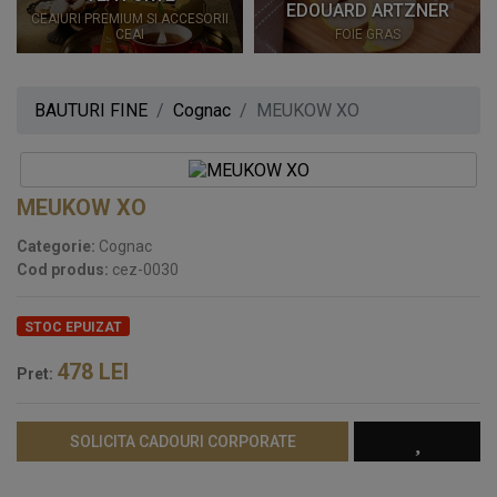
EDOUARD ARTZNER
CEAIURI PREMIUM SI ACCESORII
CEAI
FOIE GRAS
BAUTURI FINE
Cognac
MEUKOW XO
MEUKOW XO
Categorie:
Cognac
Cod produs:
cez-0030
STOC EPUIZAT
478
LEI
Pret:
SOLICITA CADOURI CORPORATE