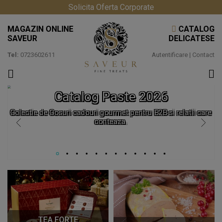
Solicita Oferta Corporate
MAGAZIN ONLINE
CATALOG
SAVEUR
DELICATESE
Tel:
0723602611
Autentificare
|
Contact
Catalog Paste 2026
Colectie de Cosuri cadouri gourmet pentru B2B si relatii care
conteaza.
TEA FORTE