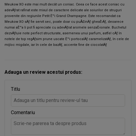
Meukow XO este mai mult decât un coniac. Ceea ce face acest coniac cu
adevÄƒrat rafinat este mixul de caractere delicate ale soiurilor de struguri
provenite din regiunile Petit È™i Grand Champagne. Este recomandat ca
Meukow XO sÄƒ fie servit sec, poate doar cu puÅ£inÄƒ gheaÈ›Äƒ, deoarece
numai aÈ™a îi pot fi apreciate cu adevÄƒrat aromele senzaÈ›ionale. Buchetul
dezvÄƒluie note perfect structurate, asemenea unui parfum, astfel cÄƒ în
notele de top regÄƒsim prune uscate È™i portocalÄƒ caramelizatÄƒ, în cele de
mijloc migdale, iar în cele de bazÄƒ, accente fine de ciocolatÄƒ
Adauga un review acestui produs:
Titlu
Comentariu