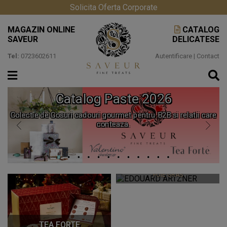
Solicita Oferta Corporate
MAGAZIN ONLINE
CATALOG
SAVEUR
DELICATESE
Tel:
0723602611
Autentificare
|
Contact
Catalog Paste 2026
Colectie de Cosuri cadouri gourmet pentru B2B si relatii care
conteaza.
EDOUARD ARTZNER
FOIE GRAS
TEA FORTE