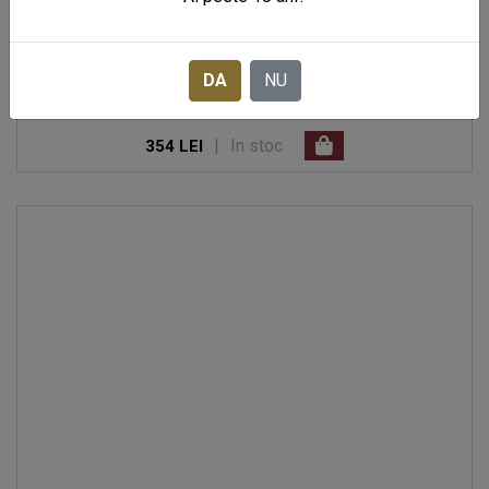
DA
NU
COGNAC PRINCE DE POLIGNAC XO EXCELLENCE
|
In stoc
354 LEI