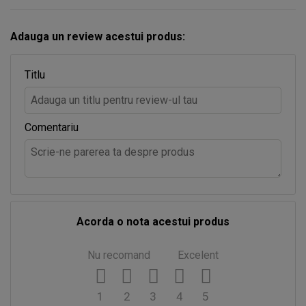
Adauga un review acestui produs:
Titlu
Comentariu
Acorda o nota acestui produs
Nu recomand
Excelent
1
2
3
4
5