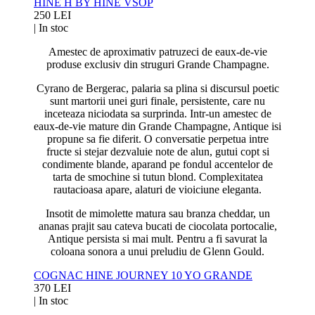
HINE H BY HINE VSOP
250 LEI
|
In stoc
Amestec de aproximativ patruzeci de eaux-de-vie
produse exclusiv din struguri Grande Champagne.
Cyrano de Bergerac, palaria sa plina si discursul poetic
sunt martorii unei guri finale, persistente, care nu
inceteaza niciodata sa surprinda. Intr-un amestec de
eaux-de-vie mature din Grande Champagne, Antique isi
propune sa fie diferit. O conversatie perpetua intre
fructe si stejar dezvaluie note de alun, gutui copt si
condimente blande, aparand pe fondul accentelor de
tarta de smochine si tutun blond. Complexitatea
rautacioasa apare, alaturi de vioiciune eleganta.
Insotit de mimolette matura sau branza cheddar, un
ananas prajit sau cateva bucati de ciocolata portocalie,
Antique persista si mai mult. Pentru a fi savurat la
coloana sonora a unui preludiu de Glenn Gould.
COGNAC HINE JOURNEY 10 YO GRANDE
370 LEI
|
In stoc