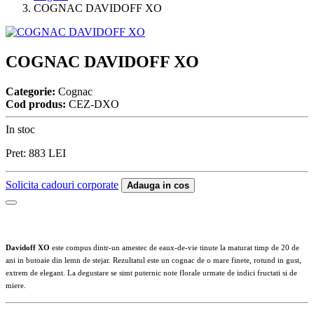
COGNAC DAVIDOFF XO
COGNAC DAVIDOFF XO
Categorie:
Cognac
Cod produs:
CEZ-DXO
In stoc
Pret:
883
LEI
Solicita cadouri corporate
Adauga in cos
Davidoff XO
este compus dintr-un amestec de eaux-de-vie tinute la maturat timp de 20 de
ani in butoaie din lemn de stejar.
Rezultatul este un cognac de o mare finete, rotund in gust,
extrem de elegant.
La degustare se simt puternic note florale urmate de indici fructati si de
miere.