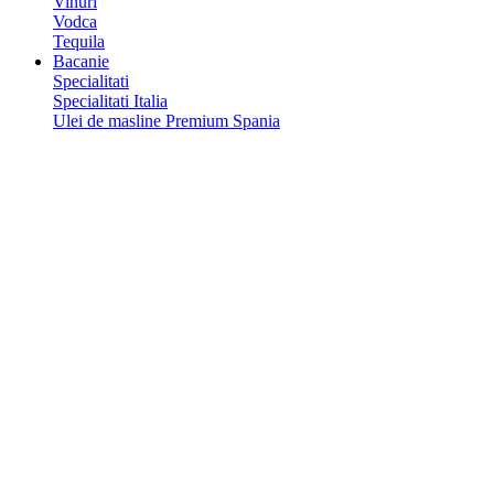
Vinuri
Vodca
Tequila
Bacanie
Specialitati
Specialitati Italia
Ulei de masline Premium Spania