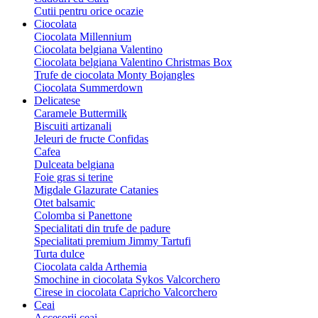
Cutii pentru orice ocazie
Ciocolata
Ciocolata Millennium
Ciocolata belgiana Valentino
Ciocolata belgiana Valentino Christmas Box
Trufe de ciocolata Monty Bojangles
Ciocolata Summerdown
Delicatese
Caramele Buttermilk
Biscuiti artizanali
Jeleuri de fructe Confidas
Cafea
Dulceata belgiana
Foie gras si terine
Migdale Glazurate Catanies
Otet balsamic
Colomba si Panettone
Specialitati din trufe de padure
Specialitati premium Jimmy Tartufi
Turta dulce
Ciocolata calda Arthemia
Smochine in ciocolata Sykos Valcorchero
Cirese in ciocolata Capricho Valcorchero
Ceai
Accesorii ceai