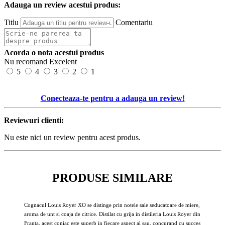
Adauga un review acestui produs:
Titlu
Comentariu
Acorda o nota acestui produs
Nu recomand
Excelent
5
4
3
2
1
Conecteaza-te pentru a adauga un review!
Reviewuri clienti:
Nu este nici un review pentru acest produs.
PRODUSE SIMILARE
Cognacul Louis Royer XO se distinge prin notele sale seducatoare de miere,
aroma de unt si coaja de citrice. Distilat cu grija in distileria Louis Royer din
Franta, acest coniac este superb in fiecare aspect al sau, concurand cu succes