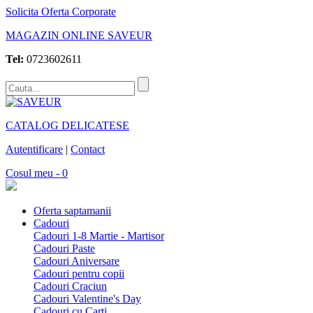
Solicita Oferta Corporate
MAGAZIN ONLINE SAVEUR
Tel:
0723602611
CATALOG DELICATESE
Autentificare
|
Contact
Cosul meu - 0
Oferta saptamanii
Cadouri
Cadouri 1-8 Martie - Martisor
Cadouri Paste
Cadouri Aniversare
Cadouri pentru copii
Cadouri Craciun
Cadouri Valentine's Day
Cadouri cu Carti