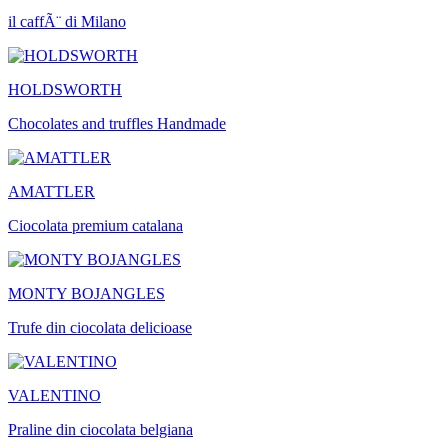
il caffÃ¨ di Milano
HOLDSWORTH
Chocolates and truffles Handmade
AMATTLER
Ciocolata premium catalana
MONTY BOJANGLES
Trufe din ciocolata delicioase
VALENTINO
Praline din ciocolata belgiana