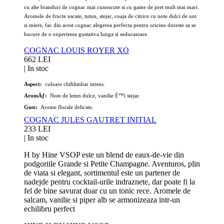
cu alte branduri de cognac mai cunoscute si cu game de pret mult mai mari.
Aromele de fructe uscate, tutun, stejar, coaja de citrice cu note dulci de unt
si miere, fac din acest cognac alegerea perfecta pentru oricine doreste sa se
bucure de o experienta gustativa lunga si seducatoare.
COGNAC LOUIS ROYER XO
662 LEI
|
In stoc
Aspect:
culoare chihlimbar intens.
AromÄƒ:
Note de lemn dulce, vanilie È™i stejar.
Gust:
Arome florale delicate.
COGNAC JULES GAUTRET INITIAL
233 LEI
|
In stoc
H by Hine VSOP este un blend de eaux-de-vie din
podgoriile Grande si Petite Champagne. Aventuros, plin
de viata si elegant, sortimentul este un partener de
nadejde pentru cocktail-urile indraznete, dar poate fi la
fel de bine savurat doar cu un tonic rece. Aromele de
salcam, vanilie si piper alb se armonizeaza intr-un
echilibru perfect