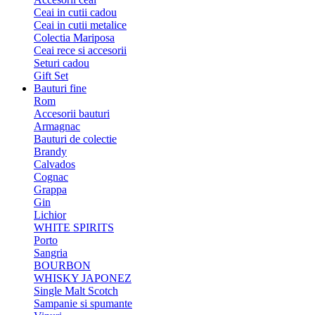
Ceai in cutii cadou
Ceai in cutii metalice
Colectia Mariposa
Ceai rece si accesorii
Seturi cadou
Gift Set
Bauturi fine
Rom
Accesorii bauturi
Armagnac
Bauturi de colectie
Brandy
Calvados
Cognac
Grappa
Gin
Lichior
WHITE SPIRITS
Porto
Sangria
BOURBON
WHISKY JAPONEZ
Single Malt Scotch
Sampanie si spumante