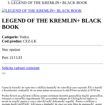
LEGEND OF THE KREMLIN+ BLACK BOOK
LEGEND OF THE KREMLIN+ BLACK
BOOK
Categorie:
Vodca
Cod produs:
CEZ-LK
Stoc epuizat
Pret:
213
LEI
Solicita cadouri corporate
Caseta în formÄƒ de carte este o ediÅ£ie limitatÄƒ de colecÅ£ie care cuprinde ÅŸi o hartÄƒ
a Kremlinului, realizatÄƒ de un artist italian necunoscut la sfârÅŸitul secolului al XVII-lea.
ProducÄƒtorii au pÄƒstrat reÅ£eta acestui sortiment deosebit generaÅ£ie dupÄƒ generaÅ£ie,
folosind cu stricteÅ£e ingredientele ÅŸi procedeele utilizate de CÄƒlugÄƒrul Isidore cu
secole în urmÄƒ pentru a crea o adevÄƒratÄƒ delicatesÄƒ regalÄƒ. Pentru a obÅ£ine o
puritate desÄƒvârÅŸitÄƒ, bÄƒutura e distilatÄƒ de cinci ori prin filtre de marmurÄƒ, argint