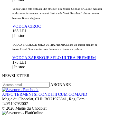
Vodca Ciroc este distilata din struguri din zonele Cognac si Gaillac. Aceasta
vodca este fermentata la rece si distilata de 5 ori. Rezultatul obtinut este o
bautura fina si eleganta.
VODCA CIROC
165 LEI
|
In stoc
VODCA ZARSKOJE SELO ULTRA PREMIUM are un gustul elegant si
foarte bland. Sunt simtite note de miere si fructe de padure.
VODCA ZARSKOJE SELO ULTRA PREMIUM
178 LEI
|
In stoc
NEWSLETTER
ABONARE
ANPC
TERMENI SI CONDITII
CUM COMAND
Magie du Chocolat, CUI: RO21973341, Reg Com.:
J40/11979/2007
© 2026 Magie du Chocolat.