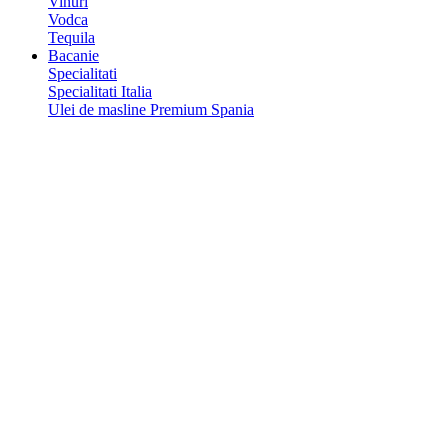
Vinuri
Vodca
Tequila
Bacanie
Specialitati
Specialitati Italia
Ulei de masline Premium Spania