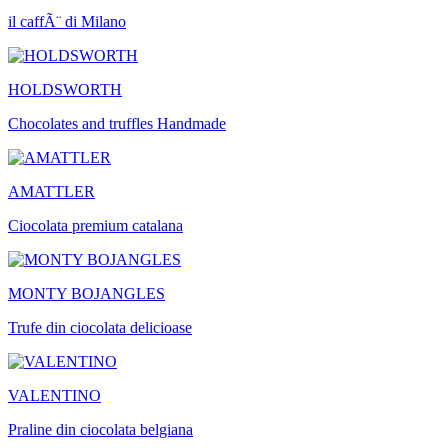
il caffÃ¨ di Milano
HOLDSWORTH
Chocolates and truffles Handmade
AMATTLER
Ciocolata premium catalana
MONTY BOJANGLES
Trufe din ciocolata delicioase
VALENTINO
Praline din ciocolata belgiana