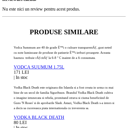
Nu este nici un review pentru acest produs.
PRODUSE SIMILARE
Vodca Summum are 40 de grade È™i o culoare transparentÄƒ, gust neted
cu note luminoase de produse de patiserie È™i ierburi proaspete. Aceasta
bautura trebuie rÄƒcitÄƒ la 6-8 ° C inainte de a fi consumata.
VODCA SUUMUM 1.75L
171 LEI
|
In stoc
Vodka Black Death este originara din Islanda si a fost creata in urma cu mai
bine de un secol de familia Sigurðsson. Brandul Vodka Black Death cultiva
o imagine intunecata si rebela, promitand otrava si ciuma beneficiind de
Guns 'N Roses' si de aprobarile Slash. Astazi, Vodka Black Death s-a intors si
a decis sa cucereasca piata internationala cu ireverenta sa.
VODKA BLACK DEATH
80 LEI
|
In stoc