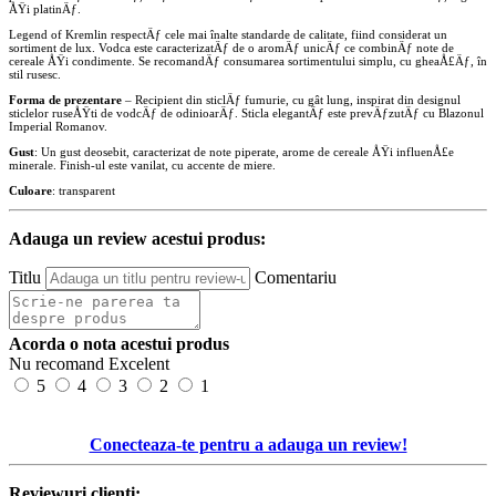
ÅŸi platinÄƒ.
Legend of Kremlin respectÄƒ cele mai înalte standarde de calitate, fiind considerat un
sortiment de lux. Vodca este caracterizatÄƒ de o aromÄƒ unicÄƒ ce combinÄƒ note de
cereale ÅŸi condimente. Se recomandÄƒ consumarea sortimentului simplu, cu gheaÅ£Äƒ, în
stil rusesc.
Forma de prezentare
– Recipient din sticlÄƒ fumurie, cu gât lung, inspirat din designul
sticlelor ruseÅŸti de vodcÄƒ de odinioarÄƒ. Sticla elegantÄƒ este prevÄƒzutÄƒ cu Blazonul
Imperial Romanov.
Gust
: Un gust deosebit, caracterizat de note piperate, arome de cereale ÅŸi influenÅ£e
minerale. Finish-ul este vanilat, cu accente de miere.
Culoare
: transparent
Adauga un review acestui produs:
Titlu
Comentariu
Acorda o nota acestui produs
Nu recomand
Excelent
5
4
3
2
1
Conecteaza-te pentru a adauga un review!
Reviewuri clienti: