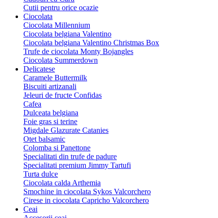
Cutii pentru orice ocazie
Ciocolata
Ciocolata Millennium
Ciocolata belgiana Valentino
Ciocolata belgiana Valentino Christmas Box
Trufe de ciocolata Monty Bojangles
Ciocolata Summerdown
Delicatese
Caramele Buttermilk
Biscuiti artizanali
Jeleuri de fructe Confidas
Cafea
Dulceata belgiana
Foie gras si terine
Migdale Glazurate Catanies
Otet balsamic
Colomba si Panettone
Specialitati din trufe de padure
Specialitati premium Jimmy Tartufi
Turta dulce
Ciocolata calda Arthemia
Smochine in ciocolata Sykos Valcorchero
Cirese in ciocolata Capricho Valcorchero
Ceai
Accesorii ceai