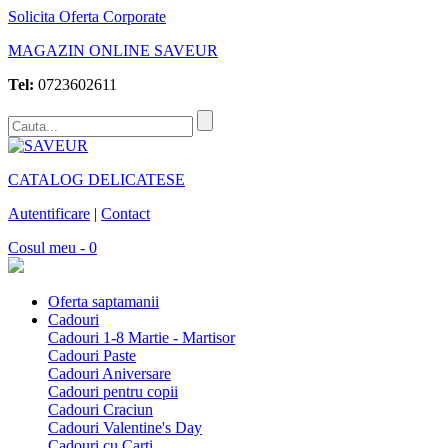
Solicita Oferta Corporate
MAGAZIN ONLINE SAVEUR
Tel:
0723602611
CATALOG DELICATESE
Autentificare
|
Contact
Cosul meu - 0
Oferta saptamanii
Cadouri
Cadouri 1-8 Martie - Martisor
Cadouri Paste
Cadouri Aniversare
Cadouri pentru copii
Cadouri Craciun
Cadouri Valentine's Day
Cadouri cu Carti