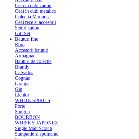
Ceai in cutii cadou
Ceai in cutii metalice
Colectia Mariposa
Ceai rece si accesorii
Seturi cadou
Gift Set
Bauturi fine
Rom
Accesorii bauturi
Armagnac
Bauturi de colectie
Brandy
Calvados
Cognac
Grappa
Gin
Lichior
WHITE SPIRITS
Porto
Sangria
BOURBON
WHISKY JAPONEZ
Single Malt Scotch
Sampanie si spumante