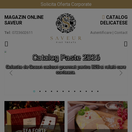
Solicita Oferta Corporate
MAGAZIN ONLINE
CATALOG
SAVEUR
DELICATESE
Tel:
0723602611
Autentificare
|
Contact
Catalog Paste 2026
Colectie de Cosuri cadouri gourmet pentru B2B si relatii care
conteaza.
TEA FORTE