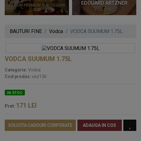
EDOUARD ARTZNER
CEAIURI PREMIUM SI ACCESORII
CEAI
FOIE GRAS
BAUTURI FINE
Vodca
VODCA SUUMUM 1.75L
VODCA SUUMUM 1.75L
Categorie:
Vodca
Cod produs:
cez136
IN STOC
171
LEI
Pret:
SOLICITA CADOURI CORPORATE
ADAUGA IN COS