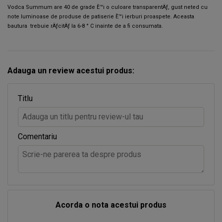
Vodca Summum are 40 de grade È™i o culoare transparentÄƒ, gust neted cu
note luminoase de produse de patiserie È™i ierburi proaspete. Aceasta
bautura trebuie rÄƒcitÄƒ la 6-8 ° C inainte de a fi consumata.
Adauga un review acestui produs:
Titlu
Comentariu
Acorda o nota acestui produs