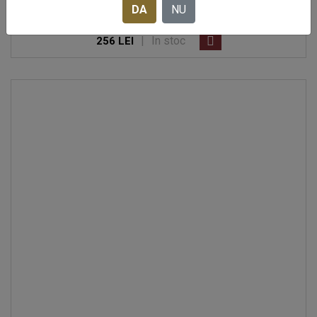
DA
NU
VODCA BELUGA TRANSATLANTIC + PAHAR
|
In stoc
256 LEI