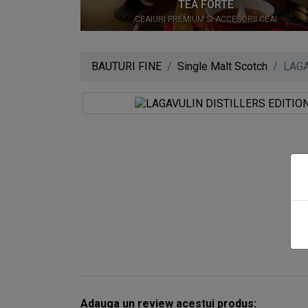
0
TEA FORTE
CEAIURI PREMIUM SI ACCESORII CEAI
BAUTURI FINE
Single Malt Scotch
LAGA
Adauga un review acestui produs: