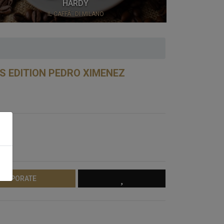
HARDY
IL CAFFÃ¨ DI MILANO
CHOCO
S EDITION PEDRO XIMENEZ
 CORPORATE