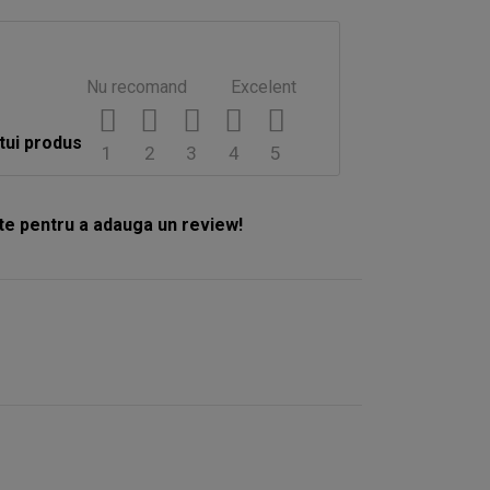
Nu recomand
Excelent
tui produs
1
2
3
4
5
e pentru a adauga un review!