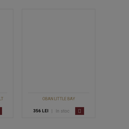
LT
OBAN LITTLE BAY
|
In stoc
356 LEI