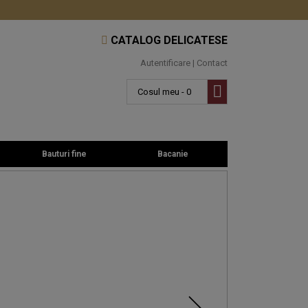
CATALOG DELICATESE
Autentificare
|
Contact
Cosul meu - 0
Bauturi fine
Bacanie