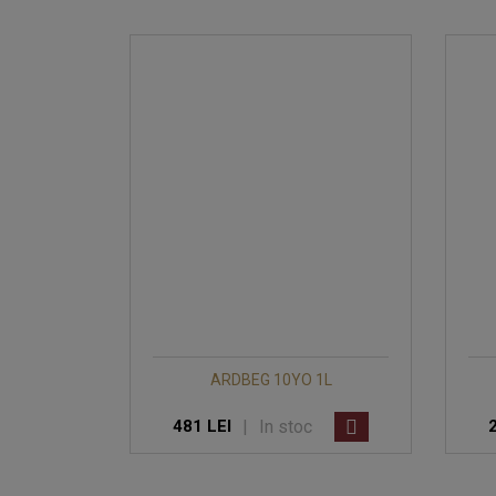
ARDBEG 10YO 1L
|
In stoc
481 LEI