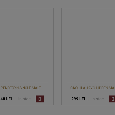
PENDERYN SINGLE MALT
CAOL ILA 12YO HIDDEN MA
|
In stoc
|
In stoc
248 LEI
299 LEI