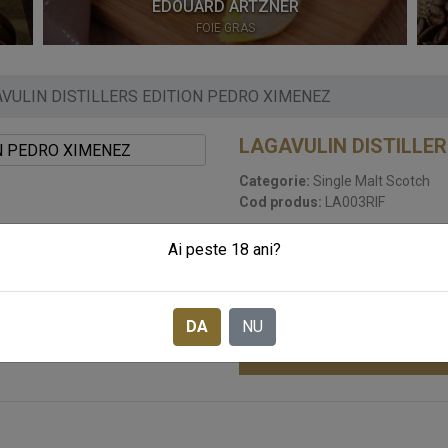
EDOUARD ARTZNER
FOIE GRAS
VULIN DISTILLERS EDITION PEDRO XIMENEZ
LAGAVULIN DISTILLER
Categorie:
Single Malt Scotch
Cod produs:
LA003RIF
Ai peste 18 ani?
STOC EPUIZAT
405
LEI
Pret:
DA
NU
SOLICITA CADOURI