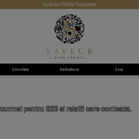
Solicita Oferta Corporate
Ciocolata
Delicatese
Ceai
ourmet pentru B2B si relatii care conteaza.