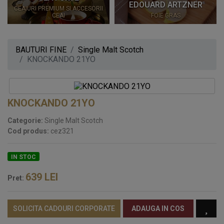
EDOUARD ARTZNER
CEAIURI PREMIUM SI ACCESORII
CEAI
FOIE GRAS
BAUTURI FINE
Single Malt Scotch
KNOCKANDO 21YO
KNOCKANDO 21YO
Categorie:
Single Malt Scotch
Cod produs:
cez321
IN STOC
639
LEI
Pret:
SOLICITA CADOURI CORPORATE
ADAUGA IN COS