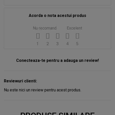
Acorda o nota acestui produs
Nu recomand
Excelent
1
2
3
4
5
Conecteaza-te pentru a adauga un review!
Reviewuri clienti:
Nu este nici un review pentru acest produs.