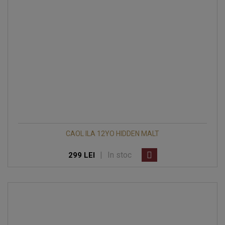
CAOL ILA 12YO HIDDEN MALT
|
In stoc
299 LEI