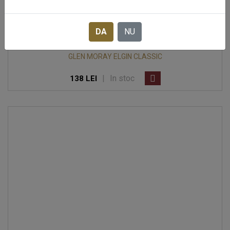
DA
NU
GLEN MORAY ELGIN CLASSIC
|
In stoc
138 LEI