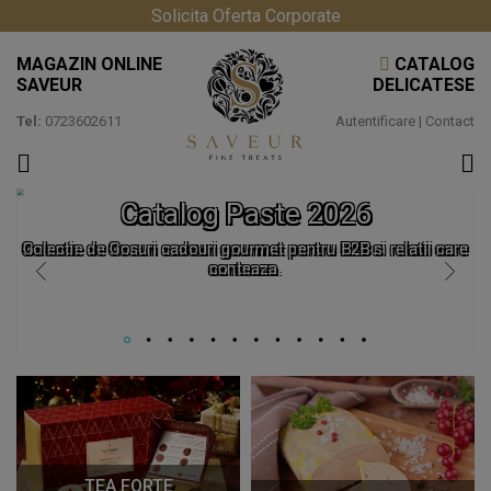
Solicita Oferta Corporate
MAGAZIN ONLINE
CATALOG
SAVEUR
DELICATESE
Tel:
0723602611
Autentificare
|
Contact
Catalog Paste 2026
Colectie de Cosuri cadouri gourmet pentru B2B si relatii care
conteaza.
TEA FORTE